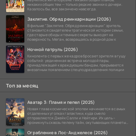
никаких общих тем — только редкие звонки о дочери.
Казалось бы, все закончено навсегда.
Заклятие. Обряд реинкарнации (2026)
В фильме "Заклятие. Обряд реинкарнации" зритель
становится свидетелем трагической истории семьи,
где старые обиды и темные секреты выходят на
поверхность. Меган, возвращаясь в родной дом к
Ночной патруль (2026)
Кинолента с первых же кадров бросает зрителя в гущу
событий: уединенная встреча молодой пары,
принадлежащей к враждующим бандам, прерывается
внезапным появлением спецподразделения полиции
Топ за месяц
Аватар 3: Пламя и пепел (2025)
Новая глава космической эпопеи начинается в самых
отдаленных уголках галактики, куда смело
отправляются Джейк Салли и Нейтири. Их цель –
проникнуть сквозь пелену тайн, окутывающих планеты
системы
Ограбление в Лос-Анджелесе (2026)