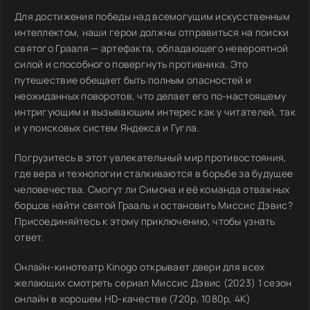
Для достижения победы над всемогущим искусственным
интеллектом, наши герои должны отправиться на поиски
святого Грааля — артефакта, обладающего невероятной
силой и способного повергнуть противника. Это
путешествие обещает быть полным опасностей и
неожиданных поворотов, что делает его по-настоящему
интригующим и вызывающим интерес как у читателей, так
и у поисковых систем Яндекса и Гугла.
Погрузитесь в этот увлекательный мир противостояния,
где вера и технологии сталкиваются в борьбе за будущее
человечества. Смогут ли Симона и её команда отважных
борцов найти святой Грааль и остановить Миссис Дэвис?
Присоединяйтесь к этому приключению, чтобы узнать
ответ.
Онлайн-кинотеатр Kinogo открывает двери для всех
желающих смотреть сериал Миссис Дэвис (2023) 1 сезон
онлайн в хорошем HD-качестве (720p, 1080p, 4K)