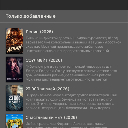
Только добавленные
Ленин (2026)
Тишина индийской деревни Шрирампурам каждый год
взрывается не колокольным звоном, а звуками яростной
схватки. Местный праздник давно забыл свое
настоящее значение, превратившись в кровавый
ритуал.
СОУЛМ8ЙТ (2026)
Гибель супруги становится точкой невозврата для
Дэвида Рисдаля. Он существует в режиме автопилота:
дом, машинная рутина, безэмоциональная работа.
Мужчина дистанцируется от всех, кто пытается
23 000 жизней (2026)
В Средиземное море выходит группа волонтёров. Они
хотят искать лодки с беженцами и спасать тех, кто
тонет. Эти люди уверены: жизнь человека не должна
зависеть от границ или бюрократии. Но их первая
Счастливы ли мы? (2026)
Их брак распался. Ферхат и Асла расстались и
научились жить порознь. Никаких общих планов,