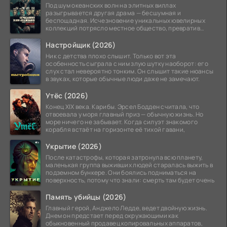
Под шум океанских волн на элитных виллах
разыгрывается другая драма — бесшумная и
беспощадная. Исчезновение уникальных ювелирных
коллекций потрясло местное общество, превратив
побережье из курорта в
Настройщик (2026)
Ник с детства плохо слышит. Только вот эта
особенность сыграла с ним злую шутку наоборот: его
слух стал невероятно тонким. Он слышит такие нюансы
в звуках, которые обычные люди даже не замечают.
Утёс (2026)
Конец XIX века. Карибы. Эрсел Бодден считала, что
отвоевала у моря главный приз — обычную жизнь. Но
море ничего не забывает. Когда силуэт знакомого
корабля встаёт на горизонте её тихой гавани,
Укрытие (2026)
После катастрофы, которая затронула всю планету,
маленькая группа выживших людей старалась выжить в
подземном бункере. Они боялись подниматься на
поверхность, потому что знали: смерть там будет очень
Память убийцы (2026)
Главный герой, Анджело Ледде, ведет двойную жизнь.
Днем он предстает перед окружающими как
обыкновенный продавец копировальных аппаратов,