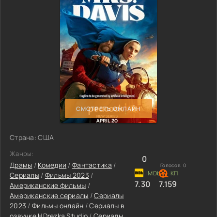
СМОТРЕТЬ ОНЛАЙН
Страна: США
Жанры:
0
Драмы
/
Комедии
/
Фантастика
/
Голосов:
0
Сериалы
/
Фильмы 2023
/
7.30
7.159
Американские фильмы
/
Американские сериалы
/
Сериалы
2023
/
Фильмы онлайн
/
Сериалы в
озвучке HDrezka Studio
/
Сериалы