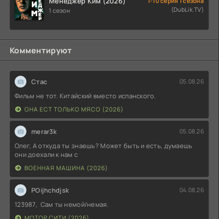
Менеджер Ким (2026)
1-10 серия 1 сезона
(DubLik.TV)
1 сезон
Комментируют
Стас
05.08.26
Фильм не тот. Китайский вместо испанского.
ОНА ЕСТ ТОЛЬКО МЯСО (2026)
merar3k
05.08.26
Олег, А откуда ты знаешь? Может быть и есть, думаешь
они доехали к нам с
ВОЕННАЯ МАШИНА (2026)
POijhchdjsk
04.08.26
123987, Сам ты немой/немая.
МОТОР СИТИ (2026)