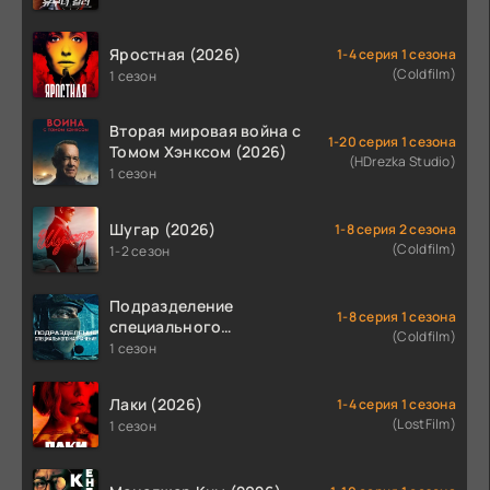
Яростная (2026)
1-4 серия 1 сезона
(Coldfilm)
1 сезон
Вторая мировая война с
1-20 серия 1 сезона
Томом Хэнксом (2026)
(HDrezka Studio)
1 сезон
Шугар (2026)
1-8 серия 2 сезона
(Coldfilm)
1-2 сезон
Подразделение
1-8 серия 1 сезона
специального
(Coldfilm)
назначения (2026)
1 сезон
Лаки (2026)
1-4 серия 1 сезона
(LostFilm)
1 сезон