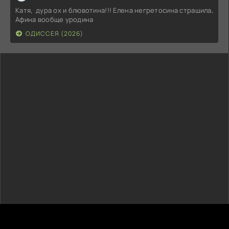
Катя, дура ох и блювотина!!! Елена негретосина страшила,
Афина вообще уродина
ОДИССЕЯ (2026)