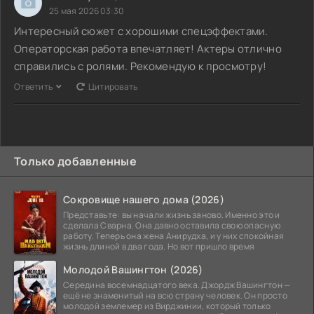
25 мая 2026 03:30
Интересный сюжет с хорошими спецэффектами.
Операторская работа впечатляет! Актеры отлично
справились с ролями. Рекомендую к просмотру!
Ответить
Цитировать
Только добавленные
Сокровище нашего дома (2026)
Представьте: вы начали жизнь заново. Именно это и
сделала Сварна. Она давно оставила свою опасную
работу. Теперь она жена Анирудха, и у них спокойная
жизнь длиной в два года. Но вот пришло время
Молодой Вашингтон (2026)
Середина восемнадцатого века. Джордж Вашингтон —
ещё не знаменитый на всю страну человек. Он просто
молодой землемер из Вирджинии, который только