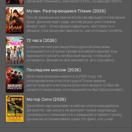
начинает понимать, кем хочет стать. Он решает пойти
Мулан: Разгорающееся Пламя (2026)
После завершения войны Мулан возвращается в родные
края. Дома её ждёт удар: вся её родня уничтожена.
Вокруг неё — атмосфера коррупции, жестокости и
обмана. Она начинает выяснять, как и почему погибли
72 часа (2026)
Сорокалетний руководитель крупной компании
оказывается на грани провала в своей карьере. Ему
приходится искать необычный выход, чтобы всё
исправить. Внезапно всё меняется: его случайно
добавляют в
Последняя миссия (2026)
Действие разворачивается в 2030 году. На
изолированном участке суши в Тихом океане
регистрируется вспышка опасного вируса. Событие
кажется локальным, но специалисты быстро осознают:
как только
Мотор Сити (2026)
Джон Миллер проживает в неблагополучном районе
Детройта, где никого не волнуют чужие неурядицы.
Однажды он сталкивается с девушкой и теряет голову.
Джона не останавливает даже тот факт, что у неё