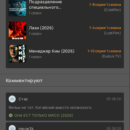
Подразделение
1-8 серия 1 сезона
специального
(Coldfilm)
назначения (2026)
1 сезон
Лаки (2026)
1-4 серия 1 сезона
(LostFilm)
1 сезон
Менеджер Ким (2026)
1-10 серия 1 сезона
(DubLik.TV)
1 сезон
Комментируют
Стас
05.08.26
Фильм не тот. Китайский вместо испанского.
ОНА ЕСТ ТОЛЬКО МЯСО (2026)
merar3k
05.08.26