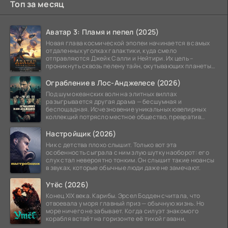
Топ за месяц
Аватар 3: Пламя и пепел (2025)
Новая глава космической эпопеи начинается в самых
отдаленных уголках галактики, куда смело
отправляются Джейк Салли и Нейтири. Их цель –
проникнуть сквозь пелену тайн, окутывающих планеты
системы
Ограбление в Лос-Анджелесе (2026)
Под шум океанских волн на элитных виллах
разыгрывается другая драма — бесшумная и
беспощадная. Исчезновение уникальных ювелирных
коллекций потрясло местное общество, превратив
побережье из курорта в
Настройщик (2026)
Ник с детства плохо слышит. Только вот эта
особенность сыграла с ним злую шутку наоборот: его
слух стал невероятно тонким. Он слышит такие нюансы
в звуках, которые обычные люди даже не замечают.
Утёс (2026)
Конец XIX века. Карибы. Эрсел Бодден считала, что
отвоевала у моря главный приз — обычную жизнь. Но
море ничего не забывает. Когда силуэт знакомого
корабля встаёт на горизонте её тихой гавани,