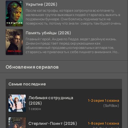
Укрытие (2026)
После катастрофы, которая затронула всю планету,
маленькая группа выживших людей старалась выжить в
подземном бункере. Они боялись подниматься на
поверхность, потому что знали: смерть там будет очень
Память убийцы (2026)
Главный герой, Анджело Ледде, ведет двойную жизнь.
Днем он предстает перед окружающими как
обыкновенный продавец копировальных аппаратов,
стараясь не привлекать к себе лишнего внимания. Но
когда
Обновления сериалов
Самые последние
Любимая сотрудница
1-2 серия 1 сезона
(2026)
(SoftBox)
1 сезон
Стерлинг-Поинт (2026)
1-8 серия 1 сезона