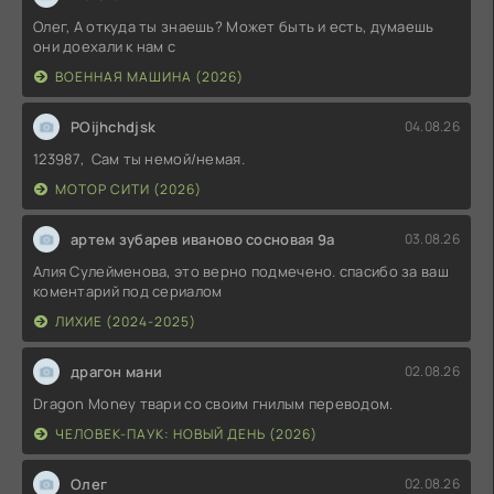
Олег, А откуда ты знаешь? Может быть и есть, думаешь
они доехали к нам с
ВОЕННАЯ МАШИНА (2026)
POijhchdjsk
04.08.26
123987, Сам ты немой/немая.
МОТОР СИТИ (2026)
артем зубарев иваново сосновая 9а
03.08.26
Алия Сулейменова, это верно подмечено. спасибо за ваш
коментарий под сериалом
ЛИХИЕ (2024-2025)
драгон мани
02.08.26
Dragon Money твари со своим гнилым переводом.
ЧЕЛОВЕК-ПАУК: НОВЫЙ ДЕНЬ (2026)
Олег
02.08.26