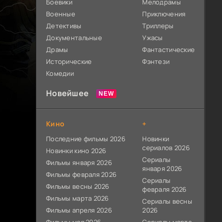
Боевики
Мелодрамы
Военные
Приключения
Детективы
Триллеры
Документальные
Ужасы
Драмы
Фантастические
Исторические
Фэнтези
Комедии
Новейшее
Кино
+
Последние фильмы 2026
Новинки
сериалов 2026
Новинки кино 2026
Сериалы
Фильмы января 2026
января 2026
Фильмы февраля 2026
Сериалы
Фильмы весны 2026
февраля 2026
Фильмы марта 2026
Сериалы весны
Фильмы апреля 2026
2026