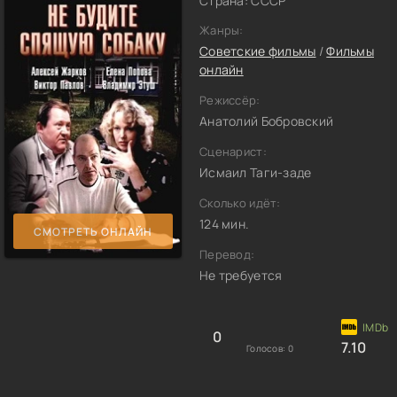
Страна: СССР
Жанры:
Советские фильмы
/
Фильмы
онлайн
Режиссёр:
Анатолий Бобровский
Сценарист:
Исмаил Таги-заде
Сколько идёт:
124 мин.
СМОТРЕТЬ ОНЛАЙН
Перевод:
Не требуется
0
7.10
Голосов:
0