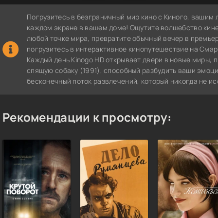
Погрузитесь в безграничный мир кино с Киного, вашим 
каждом экране в вашем доме! Ощутите волшебство кин
любой точке мира, превратите обычный вечер в премье
погрузитесь в интерактивное кинопутешествие на СмартТВ
Каждый день Kinogo HD открывает двери в новые миры, 
спящую собаку (1991), способный разбудить ваши эмоци
бесконечный поток развлечений, который никогда не ис
Рекомендации к просмотру: