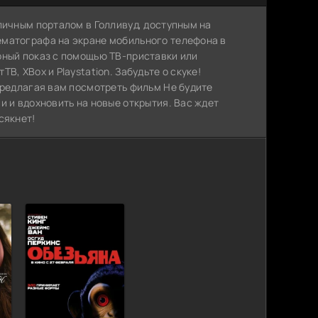
личным порталом в Голливуд, доступным на
ематографа на экране мобильного телефона в
рный показ с помощью ТВ-приставки или
, XBox и Playstation. Забудьте о скуке!
предлагая вам посмотреть фильм Не будите
и и вдохновить на новые открытия. Вас ждет
сякнет!