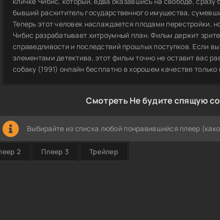
кличке Чибис, который, едва оказавшись на свободе, сразу 
бывший расхититель государственного имущества, сумевши
Теперь этот человек наслаждается плодами перестройки, но
Чибис разрабатывает хитроумный план. Фильм держит зрите
справедливости и последствий прошлых поступков. Если в
элементами детектива, этот фильм точно не оставит вас р
собаку (1991) онлайн бесплатно в хорошем качестве только 
Смотреть Не будите спящую со
Выбирайте из списка любой понравившийся плеер (како
леер 2
Плеер 3
Трейлер