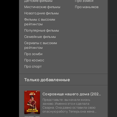
Детские фильмы
Про зомби
Мистические фильмы
Про маньяков
Новогодние фильмы
Фильмы с высоким
рейтингом
Популярные фильмы
Семейные фильмы
Сериалы с высоким
рейтингом
Про зомби
Про космос
Про спорт
Только добавленные
Сокровище нашего дома (2026)
Представьте: вы начали жизнь
заново. Именно это и сделала
Сварна. Она давно оставила свою
опасную работу. Теперь она жена
Анирудха, и у них спокойная жизнь