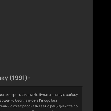
ку (1991):
их смотреть фильм Не будите спящую собаку
вершенно бесплатно на Kinogo без
льный сюжет рассказывает о рецидивисте по