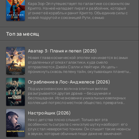
Кара Зор-Эл путешествует по галактике со своим псом
Крипто. На неё нападает пират и разбойник, который
угоняет её корабль и ранит Крипто. Объединив силы с
новой подругой и союзницей Рути, семью
Топ за месяц
Аватар 3: Пламя и пепел (2025)
Новая глава космической эпопеи начинается в самых
отдаленных уголках галактики, куда смело
отправляются Джейк Салли и Нейтири. Их цель –
проникнуть сквозь пелену тайн, окутывающих планеты
системы
Ограбление в Лос-Анджелесе (2026)
Под шум океанских волн на элитных виллах
разыгрывается другая драма — бесшумная и
беспощадная. Исчезновение уникальных ювелирных
коллекций потрясло местное общество, превратив
побережье из курорта в
Настройщик (2026)
Ник с детства плохо слышит. Только вот эта
особенность сыграла с ним злую шутку наоборот: его
слух стал невероятно тонким. Он слышит такие нюансы
в звуках, которые обычные люди даже не замечают.