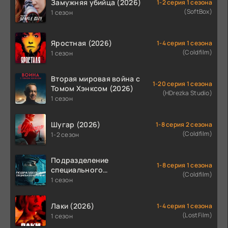
Замужняя убийца (2026)
1-2 серия 1 сезона
(SoftBox)
1 сезон
Яростная (2026)
1-4 серия 1 сезона
(Coldfilm)
1 сезон
Вторая мировая война с
1-20 серия 1 сезона
Томом Хэнксом (2026)
(HDrezka Studio)
1 сезон
Шугар (2026)
1-8 серия 2 сезона
(Coldfilm)
1-2 сезон
Подразделение
1-8 серия 1 сезона
специального
(Coldfilm)
назначения (2026)
1 сезон
Лаки (2026)
1-4 серия 1 сезона
(LostFilm)
1 сезон