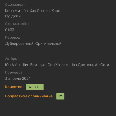
Сценарист:
Квон Ми-гён, Хон Сон-хо, Хван
Су-джин
Сколько идёт:
01:33
Перевод:
Дублированный, Оригинальный
Актёры:
Юн А-ён, Щин Бом-щик, Сон Ха-рим, Чон Джэ-хон, Ан Со-и
Премьера:
3 апреля 2024
Качество:
WEB-DL
Возрастное ограничение:
12