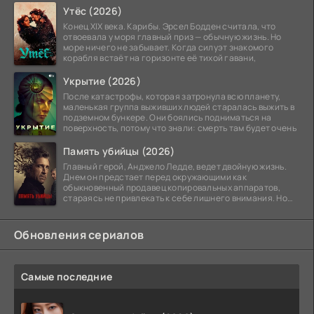
Утёс (2026)
Конец XIX века. Карибы. Эрсел Бодден считала, что
отвоевала у моря главный приз — обычную жизнь. Но
море ничего не забывает. Когда силуэт знакомого
корабля встаёт на горизонте её тихой гавани,
Укрытие (2026)
После катастрофы, которая затронула всю планету,
маленькая группа выживших людей старалась выжить в
подземном бункере. Они боялись подниматься на
поверхность, потому что знали: смерть там будет очень
Память убийцы (2026)
Главный герой, Анджело Ледде, ведет двойную жизнь.
Днем он предстает перед окружающими как
обыкновенный продавец копировальных аппаратов,
стараясь не привлекать к себе лишнего внимания. Но
когда
Обновления сериалов
Самые последние