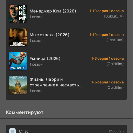
Менеджер Ким (2026)
1-10 серия 1 сезона
(DubLik.TV)
1 сезон
Мыс страха (2026)
1-10 серия 1 сезона
(LostFilm)
1 сезон
Умница (2026)
1-3 серия 1 сезона
(Coldfilm)
1 сезон
Жизнь, Ларри и
1-6 серия 1 сезона
стремление к несчастью:
(Coldfilm)
Почти история Америки
1 сезон
(2026)
Комментируют
Стас
05.08.26