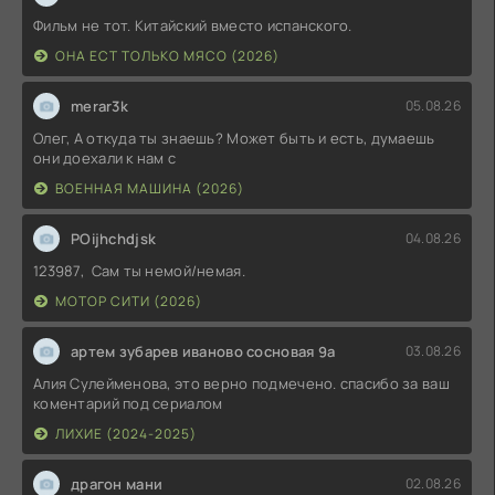
Фильм не тот. Китайский вместо испанского.
ОНА ЕСТ ТОЛЬКО МЯСО (2026)
merar3k
05.08.26
Олег, А откуда ты знаешь? Может быть и есть, думаешь
они доехали к нам с
ВОЕННАЯ МАШИНА (2026)
POijhchdjsk
04.08.26
123987, Сам ты немой/немая.
МОТОР СИТИ (2026)
артем зубарев иваново сосновая 9а
03.08.26
Алия Сулейменова, это верно подмечено. спасибо за ваш
коментарий под сериалом
ЛИХИЕ (2024-2025)
драгон мани
02.08.26