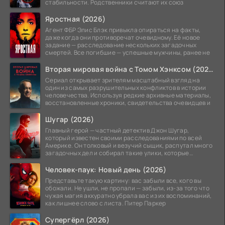
стабильности. Родственники считают их союз
Яростная (2026)
Агент ФБР Элис Блэк привыкла опираться на факты,
даже когда они противоречат очевидному. Её новое
задание — расследование нескольких загадочных
смертей. Все погибшие — успешные мужчины, ранее не
Вторая мировая война с Томом Хэнксом (2026)
Сериал открывает зрителям масштабный взгляд на
один из самых разрушительных конфликтов в истории
человечества. Используя редкие архивные материалы,
восстановленные хроники, свидетельства очевидцев и
Шугар (2026)
Главный герой — частный детектив Джон Шугар,
который известен своими расследованиями по всей
Америке. Он толковый и везучий сыщик, распутал много
загадочных дел и собирал такие улики, которые
помогли
Человек-паук: Новый день (2026)
Представьте такую картину: вас забыли все, кого вы
обожали. Не ушли, не пропали — забыли, из-за того что
чужая магия аккуратно убрала вас из их воспоминаний,
как лишнее слово с листа. Питер Паркер
Супергёрл (2026)