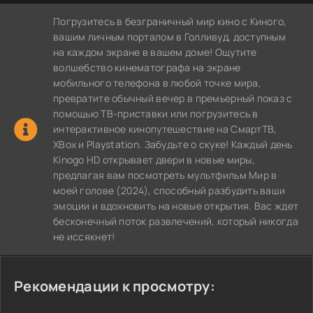
Погрузитесь в безграничный мир кино с Киного,
вашим личным порталом в Голливуд, доступным
на каждом экране в вашем доме! Ощутите
волшебство кинематографа на экране
мобильного телефона в любой точке мира,
превратите обычный вечер в премьерный показ с
помощью ТВ-приставки или погрузитесь в
интерактивное кинопутешествие на СмартТВ,
XBox и Playstation. Забудьте о скуке! Каждый день
Kinogo HD открывает двери в новые миры,
предлагая вам посмотреть мультфильм Мир в
моей голове (2024), способный разбудить ваши
эмоции и вдохновить на новые открытия. Вас ждет
бесконечный поток развлечений, который никогда
не иссякнет!
Рекомендации к просмотру: