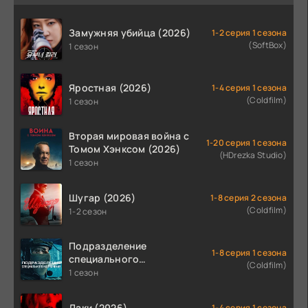
Замужняя убийца (2026)
1-2 серия 1 сезона
(SoftBox)
1 сезон
Яростная (2026)
1-4 серия 1 сезона
(Coldfilm)
1 сезон
Вторая мировая война с
1-20 серия 1 сезона
Томом Хэнксом (2026)
(HDrezka Studio)
1 сезон
Шугар (2026)
1-8 серия 2 сезона
(Coldfilm)
1-2 сезон
Подразделение
1-8 серия 1 сезона
специального
(Coldfilm)
назначения (2026)
1 сезон
Лаки (2026)
1-4 серия 1 сезона