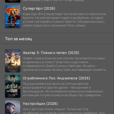
Супергёрл (2026)
Кара Зор-Эл путешествует по галактике со своим псом
Крипто. На неё нападает пират и разбойник, который
угоняет её корабль и ранит Крипто. Объединив силы с
новой подругой и союзницей Рути, семью
Топ за месяц
Аватар 3: Пламя и пепел (2025)
Новая глава космической эпопеи начинается в самых
отдаленных уголках галактики, куда смело
отправляются Джейк Салли и Нейтири. Их цель –
проникнуть сквозь пелену тайн, окутывающих планеты
системы
Ограбление в Лос-Анджелесе (2026)
Под шум океанских волн на элитных виллах
разыгрывается другая драма — бесшумная и
беспощадная. Исчезновение уникальных ювелирных
коллекций потрясло местное общество, превратив
побережье из курорта в
Настройщик (2026)
Ник с детства плохо слышит. Только вот эта
особенность сыграла с ним злую шутку наоборот: его