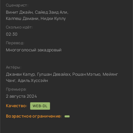
Сценарист:
Винит Джайн, Сайед Заид Али,
Калпеш Дамани, Нидхи Куллу
Сколько идёт:
02:30
Перевод:
Многоголосый закадровый
Актёры:
Джанви Капур, Гулшан Девайах, Рошан Мэтью, Мейянг
Чанг, Адиль Хуссэйн
Премьера:
2 августа 2024
Качество:
WEB-DL
Возрастное ограничение: