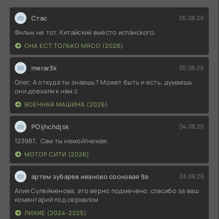
Стас
05.08.26
Фильм не тот. Китайский вместо испанского.
ОНА ЕСТ ТОЛЬКО МЯСО (2026)
merar3k
05.08.26
Олег, А откуда ты знаешь? Может быть и есть, думаешь
они доехали к нам с
ВОЕННАЯ МАШИНА (2026)
POijhchdjsk
04.08.26
123987, Сам ты немой/немая.
МОТОР СИТИ (2026)
артем зубарев иваново сосновая 9а
03.08.26
Алия Сулейменова, это верно подмечено. спасибо за ваш
коментарий под сериалом
ЛИХИЕ (2024-2025)