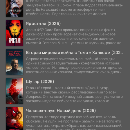
Ю Бо На — эталон спокойствия и заботы. Она давно
замужем за Квон Тэ Соном. У пары подрастает малышка-
дочь. Бо На создаёт в доме атмосферу тепла и
стабильности. Родственники считают их союз
Яростная (2026)
Агент ФБР Элис Блэк привыкла опираться на факты,
даже когда они противоречат очевидному. Её новое
задание — расследование нескольких загадочных
смертей. Все погибшие — успешные мужчины, ранее не
Вторая мировая война с Томом Хэнксом (2026)
Сериал открывает зрителям масштабный взгляд на
один из самых разрушительных конфликтов в истории
человечества. Используя редкие архивные материалы,
восстановленные хроники, свидетельства очевидцев и
Шугар (2026)
Главный герой — частный детектив Джон Шугар,
который известен своими расследованиями по всей
Америке. Он толковый и везучий сыщик, распутал много
загадочных дел и собирал такие улики, которые
помогли
Человек-паук: Новый день (2026)
Представьте такую картину: вас забыли все, кого вы
обожали. Не ушли, не пропали — забыли, из-за того что
чужая магия аккуратно убрала вас из их воспоминаний,
как лишнее слово с листа. Питер Паркер