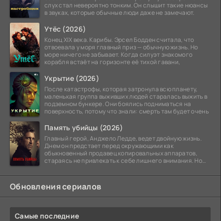
слух стал невероятно тонким. Он слышит такие нюансы
в звуках, которые обычные люди даже не замечают.
Утёс (2026)
Конец XIX века. Карибы. Эрсел Бодден считала, что
отвоевала у моря главный приз — обычную жизнь. Но
море ничего не забывает. Когда силуэт знакомого
корабля встаёт на горизонте её тихой гавани,
Укрытие (2026)
После катастрофы, которая затронула всю планету,
маленькая группа выживших людей старалась выжить в
подземном бункере. Они боялись подниматься на
поверхность, потому что знали: смерть там будет очень
Память убийцы (2026)
Главный герой, Анджело Ледде, ведет двойную жизнь.
Днем он предстает перед окружающими как
обыкновенный продавец копировальных аппаратов,
стараясь не привлекать к себе лишнего внимания. Но
когда
Обновления сериалов
Самые последние