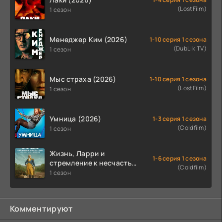
(LostFilm)
1 сезон
Менеджер Ким (2026)
1-10 серия 1 сезона
(DubLik.TV)
1 сезон
Мыс страха (2026)
1-10 серия 1 сезона
(LostFilm)
1 сезон
Умница (2026)
1-3 серия 1 сезона
(Coldfilm)
1 сезон
Жизнь, Ларри и
1-6 серия 1 сезона
стремление к несчастью:
(Coldfilm)
Почти история Америки
1 сезон
(2026)
Комментируют