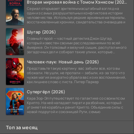
Вторая мировая война с Томом Хэнксом (2026)
Сериал открывает зрителям масштабный взгляд на
один из самых разрушительных конфликтов в истории
человечества. Используя редкие архивные материалы,
восстановленные хроники, свидетельства очевидцев и
Шугар (2026)
Главный герой — частный детектив Джон Шугар,
который известен своими расследованиями по всей
Америке. Он толковый и везучий сыщик, распутал много
загадочных дел и собирал такие улики, которые
помогли
Человек-паук: Новый день (2026)
Представьте такую картину: вас забыли все, кого вы
обожали. Не ушли, не пропали — забыли, из-за того что
чужая магия аккуратно убрала вас из их воспоминаний,
как лишнее слово с листа. Питер Паркер
Супергёрл (2026)
Кара Зор-Эл путешествует по галактике со своим псом
Крипто. На неё нападает пират и разбойник, который
угоняет её корабль и ранит Крипто. Объединив силы с
новой подругой и союзницей Рути, семью
Топ за месяц