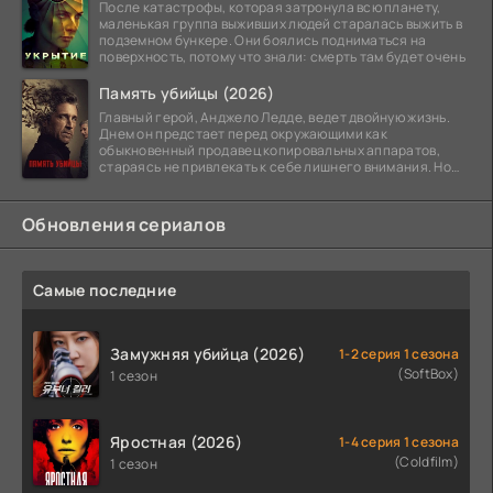
После катастрофы, которая затронула всю планету,
маленькая группа выживших людей старалась выжить в
подземном бункере. Они боялись подниматься на
поверхность, потому что знали: смерть там будет очень
Память убийцы (2026)
Главный герой, Анджело Ледде, ведет двойную жизнь.
Днем он предстает перед окружающими как
обыкновенный продавец копировальных аппаратов,
стараясь не привлекать к себе лишнего внимания. Но
когда
Обновления сериалов
Самые последние
Замужняя убийца (2026)
1-2 серия 1 сезона
(SoftBox)
1 сезон
Яростная (2026)
1-4 серия 1 сезона
(Coldfilm)
1 сезон