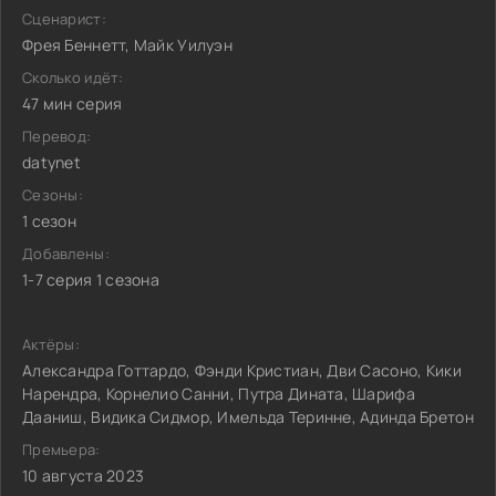
Сценарист:
Фрея Беннетт, Майк Уилуэн
Сколько идёт:
47 мин серия
Перевод:
datynet
Сезоны:
1 сезон
Добавлены:
1-7 серия 1 сезона
Актёры:
Александра Готтардо, Фэнди Кристиан, Дви Сасоно, Кики
Нарендра, Корнелио Санни, Путра Дината, Шарифа
Дааниш, Видика Сидмор, Имельда Теринне, Адинда Бретон
Премьера:
10 августа 2023