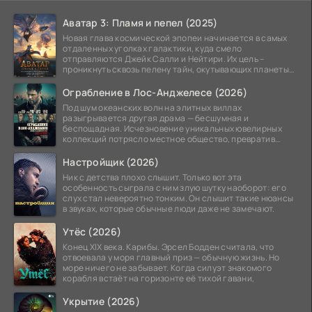
Аватар 3: Пламя и пепел (2025)
Новая глава космической эпопеи начинается в самых
отдаленных уголках галактики, куда смело
отправляются Джейк Салли и Нейтири. Их цель –
проникнуть сквозь пелену тайн, окутывающих планеты
системы
Ограбление в Лос-Анджелесе (2026)
Под шум океанских волн на элитных виллах
разыгрывается другая драма — бесшумная и
беспощадная. Исчезновение уникальных ювелирных
коллекций потрясло местное общество, превратив
побережье из курорта в
Настройщик (2026)
Ник с детства плохо слышит. Только вот эта
особенность сыграла с ним злую шутку наоборот: его
слух стал невероятно тонким. Он слышит такие нюансы
в звуках, которые обычные люди даже не замечают.
Утёс (2026)
Конец XIX века. Карибы. Эрсел Бодден считала, что
отвоевала у моря главный приз — обычную жизнь. Но
море ничего не забывает. Когда силуэт знакомого
корабля встаёт на горизонте её тихой гавани,
Укрытие (2026)