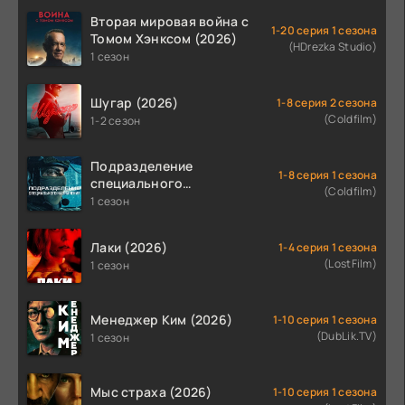
Вторая мировая война с
1-20 серия 1 сезона
Томом Хэнксом (2026)
(HDrezka Studio)
1 сезон
Шугар (2026)
1-8 серия 2 сезона
(Coldfilm)
1-2 сезон
Подразделение
1-8 серия 1 сезона
специального
(Coldfilm)
назначения (2026)
1 сезон
Лаки (2026)
1-4 серия 1 сезона
(LostFilm)
1 сезон
Менеджер Ким (2026)
1-10 серия 1 сезона
(DubLik.TV)
1 сезон
Мыс страха (2026)
1-10 серия 1 сезона