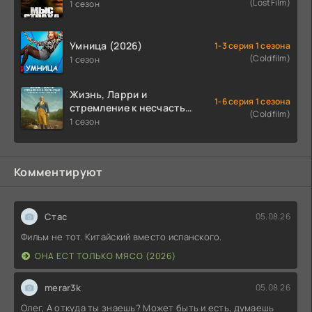
(LostFilm)
1 сезон
Умница (2026)
1-3 серия 1 сезона
(Coldfilm)
1 сезон
Жизнь, Ларри и
1-6 серия 1 сезона
стремление к несчастью:
(Coldfilm)
Почти история Америки
1 сезон
(2026)
Комментируют
Стас
05.08.26
Фильм не тот. Китайский вместо испанского.
ОНА ЕСТ ТОЛЬКО МЯСО (2026)
merar3k
05.08.26
Олег, А откуда ты знаешь? Может быть и есть, думаешь