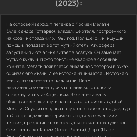
(2023):
На острове Ява ходит легенда о Лосмен Мелати
(Александра Готтардо), владелице отеля, построенного
на крови и страданиях. 1997 год. Полицейский, ищущий
помощи, попадает в этот жуткий отель. Атмосфера
запустения и отчаяния витает в воздухе. Он замечает
жуткую куклу и что-то поистине ужасное в соседней
комнате. Мелати появляется внезапно с топором в руках,
обрывая его жизнь. И ее история начинается… История о
мести, заключенная в проклятии. Она –
незаконнорожденная дочь голландского солдата,
отвергнутая им и обществом. В отчаянии мать
обращается к шаману, и платит за его помощь судьбой
Мелати. Спустя годы, она получает в наследство дом, где
тайно проводили эксперименты над человеческими
телами, превратив его в отель для несчастных туристов.
Семь лет назад Карим (Тотос Расити), Дара (Путри
Аюдья) и их сын стали случайными гостями этого