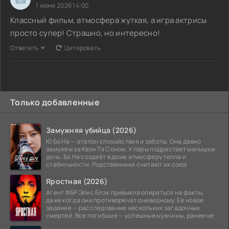
1 июня 2026 14:00
Классный фильм, атмосфера жуткая, а игра актрисы
просто супер! Страшно, но интересно!
Ответить
Цитировать
Только добавленные
Замужняя убийца (2026)
Ю Бо На — эталон спокойствия и заботы. Она давно
замужем за Квон Тэ Соном. У пары подрастает малышка-
дочь. Бо На создаёт в доме атмосферу тепла и
стабильности. Родственники считают их союз
Яростная (2026)
Агент ФБР Элис Блэк привыкла опираться на факты,
даже когда они противоречат очевидному. Её новое
задание — расследование нескольких загадочных
смертей. Все погибшие — успешные мужчины, ранее не