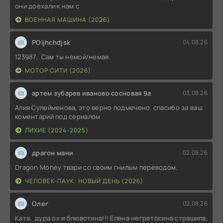
они доехали к нам с
ВОЕННАЯ МАШИНА (2026)
POijhchdjsk
04.08.26
123987, Сам ты немой/немая.
МОТОР СИТИ (2026)
артем зубарев иваново сосновая 9а
03.08.26
Алия Сулейменова, это верно подмечено. спасибо за ваш
коментарий под сериалом
ЛИХИЕ (2024-2025)
драгон мани
02.08.26
Dragon Money твари со своим гнилым переводом.
ЧЕЛОВЕК-ПАУК: НОВЫЙ ДЕНЬ (2026)
Олег
02.08.26
Катя, дура ох и блювотина!!! Елена негретосина страшила,