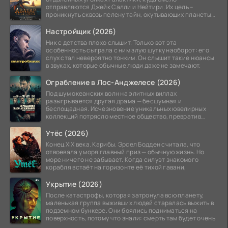
отправляются Джейк Салли и Нейтири. Их цель –
проникнуть сквозь пелену тайн, окутывающих планеты
системы
Настройщик (2026)
Ник с детства плохо слышит. Только вот эта
особенность сыграла с ним злую шутку наоборот: его
слух стал невероятно тонким. Он слышит такие нюансы
в звуках, которые обычные люди даже не замечают.
Ограбление в Лос-Анджелесе (2026)
Под шум океанских волн на элитных виллах
разыгрывается другая драма — бесшумная и
беспощадная. Исчезновение уникальных ювелирных
коллекций потрясло местное общество, превратив
побережье из курорта в
Утёс (2026)
Конец XIX века. Карибы. Эрсел Бодден считала, что
отвоевала у моря главный приз — обычную жизнь. Но
море ничего не забывает. Когда силуэт знакомого
корабля встаёт на горизонте её тихой гавани,
Укрытие (2026)
После катастрофы, которая затронула всю планету,
маленькая группа выживших людей старалась выжить в
подземном бункере. Они боялись подниматься на
поверхность, потому что знали: смерть там будет очень