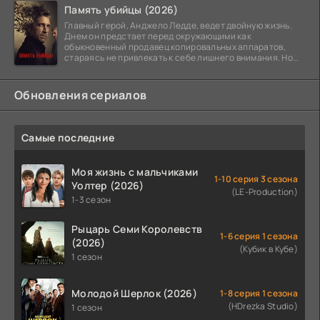
Память убийцы (2026)
Главный герой, Анджело Ледде, ведет двойную жизнь.
Днем он предстает перед окружающими как
обыкновенный продавец копировальных аппаратов,
стараясь не привлекать к себе лишнего внимания. Но
когда
Обновления сериалов
Самые последние
Моя жизнь с мальчиками
1-10 серия 3 сезона
Уолтер (2026)
(LE-Production)
1-3 сезон
Рыцарь Семи Королевств
1-6 серия 1 сезона
(2026)
(Кубик в Кубе)
1 сезон
Молодой Шерлок (2026)
1-8 серия 1 сезона
(HDrezka Studio)
1 сезон