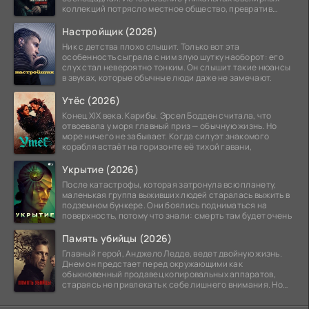
коллекций потрясло местное общество, превратив
побережье из курорта в
Настройщик (2026)
Ник с детства плохо слышит. Только вот эта
особенность сыграла с ним злую шутку наоборот: его
слух стал невероятно тонким. Он слышит такие нюансы
в звуках, которые обычные люди даже не замечают.
Утёс (2026)
Конец XIX века. Карибы. Эрсел Бодден считала, что
отвоевала у моря главный приз — обычную жизнь. Но
море ничего не забывает. Когда силуэт знакомого
корабля встаёт на горизонте её тихой гавани,
Укрытие (2026)
После катастрофы, которая затронула всю планету,
маленькая группа выживших людей старалась выжить в
подземном бункере. Они боялись подниматься на
поверхность, потому что знали: смерть там будет очень
Память убийцы (2026)
Главный герой, Анджело Ледде, ведет двойную жизнь.
Днем он предстает перед окружающими как
обыкновенный продавец копировальных аппаратов,
стараясь не привлекать к себе лишнего внимания. Но
когда