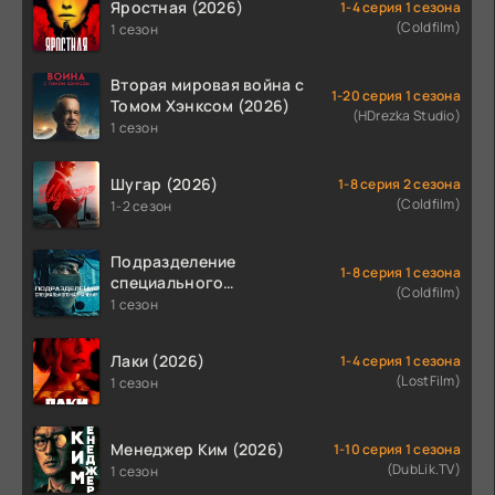
Яростная (2026)
1-4 серия 1 сезона
(Coldfilm)
1 сезон
Вторая мировая война с
1-20 серия 1 сезона
Томом Хэнксом (2026)
(HDrezka Studio)
1 сезон
Шугар (2026)
1-8 серия 2 сезона
(Coldfilm)
1-2 сезон
Подразделение
1-8 серия 1 сезона
специального
(Coldfilm)
назначения (2026)
1 сезон
Лаки (2026)
1-4 серия 1 сезона
(LostFilm)
1 сезон
Менеджер Ким (2026)
1-10 серия 1 сезона
(DubLik.TV)
1 сезон