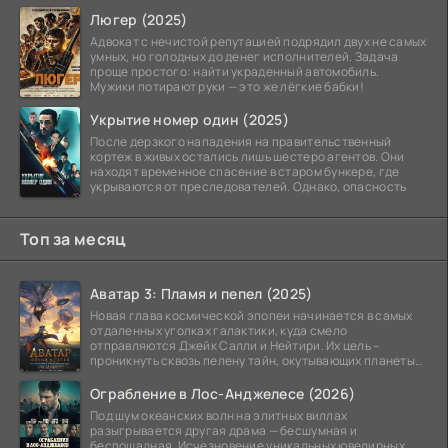
монстрах.
Люгер (2025)
Адвокат с нечистой репутацией подрядил двух не самых
умных, но голодных до денег исполнителей. Задача
проще простого: найти украденный автомобиль.
Мужики потирают руки — это же лёгкие бабки!
Укрытие номер один (2025)
После дерзкого нападения на правительственный
кортеж в живых остались лишь шестеро агентов. Они
находят временное спасение в старом бункере, где
укрываются от преследователей. Однако, опасность
Топ за месяц
Аватар 3: Пламя и пепел (2025)
Новая глава космической эпопеи начинается в самых
отдаленных уголках галактики, куда смело
отправляются Джейк Салли и Нейтири. Их цель –
проникнуть сквозь пелену тайн, окутывающих планеты
системы
Ограбление в Лос-Анджелесе (2026)
Под шум океанских волн на элитных виллах
разыгрывается другая драма — бесшумная и
беспощадная. Исчезновение уникальных ювелирных