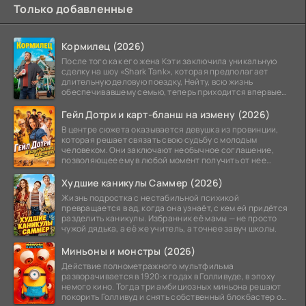
Только добавленные
Кормилец (2026)
После того как его жена Кэти заключила уникальную
сделку на шоу «Shark Tank», которая предполагает
длительную деловую поездку, Нейту, всю жизнь
обеспечивавшему семью, теперь приходится впервые
стать
Гейл Дотри и карт-бланш на измену (2026)
В центре сюжета оказывается девушка из провинции,
которая решает связать свою судьбу с молодым
человеком. Они заключают необычное соглашение,
позволяющее ему в любой момент получить от нее
прощение
Худшие каникулы Саммер (2026)
Жизнь подростка с нестабильной психикой
превращается в ад, когда она узнаёт, с кем ей придётся
разделить каникулы. Избранник её мамы — не просто
чужой дядька, а её же учитель, а точнее завуч школы.
Миньоны и монстры (2026)
Действие полнометражного мультфильма
разворачивается в 1920-х годах в Голливуде, в эпоху
немого кино. Тогда три амбициозных миньона решают
покорить Голливуд и снять собственный блокбастер о