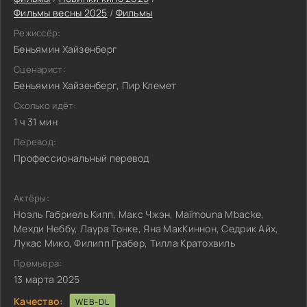
Фильмы весны 2025
/
Фильмы
Режиссёр:
Беньямин Хайзенберг
Сценарист:
Беньямин Хайзенберг, Пир Клемет
Сколько идёт:
1 ч 31 мин
Перевод:
Профессиональный перевод
Актёры:
Ноэль Габриель Кипп, Макс Чжэн, Maïmouna Mbacke,
Мехди Неббу, Лаура Тонке, Яна МакКиннон, Седрик Айх,
Лукас Мико, Филипп Грабер, Тилла Кратохвиль
Премьера:
13 марта 2025
Качество:
WEB-DL