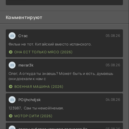
Комментируют
Стас
05.08.26
Фильм не тот. Китайский вместо испанского.
ОНА ЕСТ ТОЛЬКО МЯСО (2026)
merar3k
05.08.26
Олег, А откуда ты знаешь? Может быть и есть, думаешь
они доехали к нам с
ВОЕННАЯ МАШИНА (2026)
POijhchdjsk
04.08.26
123987, Сам ты немой/немая.
МОТОР СИТИ (2026)
артем зубарев иваново сосновая 9а
03.08.26