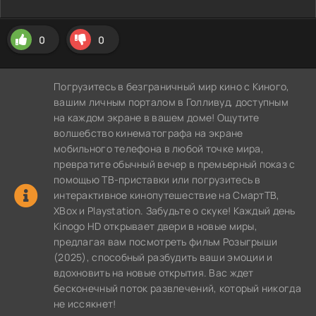
0
0
Погрузитесь в безграничный мир кино с Киного,
вашим личным порталом в Голливуд, доступным
на каждом экране в вашем доме! Ощутите
волшебство кинематографа на экране
мобильного телефона в любой точке мира,
превратите обычный вечер в премьерный показ с
помощью ТВ-приставки или погрузитесь в
интерактивное кинопутешествие на СмартТВ,
XBox и Playstation. Забудьте о скуке! Каждый день
Kinogo HD открывает двери в новые миры,
предлагая вам посмотреть фильм Розыгрыши
(2025), способный разбудить ваши эмоции и
вдохновить на новые открытия. Вас ждет
бесконечный поток развлечений, который никогда
не иссякнет!