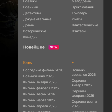
Боевики
Мелодрамы
Военные
Приключения
Детективы
Триллеры
Документальные
Ужасы
Драмы
Фантастические
Исторические
Фэнтези
Комедии
Новейшее
Кино
+
Последние фильмы 2026
Новинки
сериалов 2026
Новинки кино 2026
Сериалы
Фильмы января 2026
января 2026
Фильмы февраля 2026
Сериалы
Фильмы весны 2026
февраля 2026
Фильмы марта 2026
Сериалы весны
Фильмы апреля 2026
2026