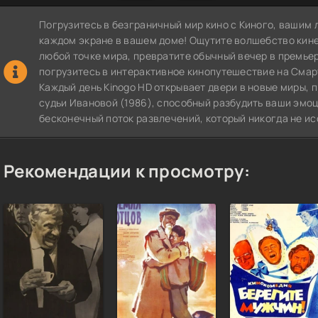
Погрузитесь в безграничный мир кино с Киного, вашим 
каждом экране в вашем доме! Ощутите волшебство кин
любой точке мира, превратите обычный вечер в премье
погрузитесь в интерактивное кинопутешествие на СмартТВ
Каждый день Kinogo HD открывает двери в новые миры,
судьи Ивановой (1986), способный разбудить ваши эмоц
бесконечный поток развлечений, который никогда не ис
Рекомендации к просмотру: