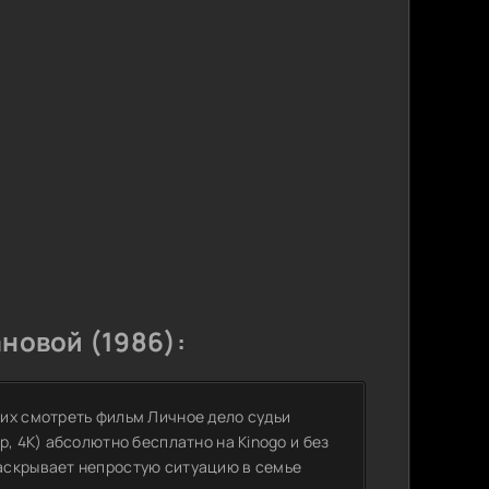
новой (1986):
их смотреть фильм Личное дело судьи
, 4K) абсолютно бесплатно на Kinogo и без
аскрывает непростую ситуацию в семье