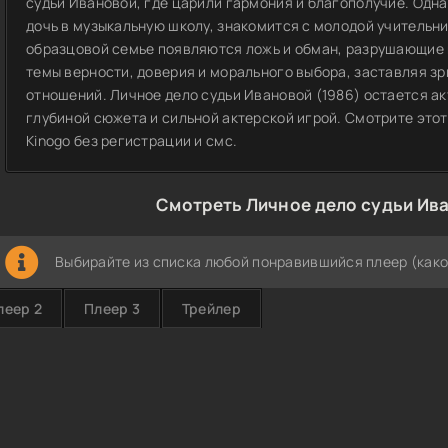
судьи Ивановой, где царили гармония и благополучие. Одна
дочь в музыкальную школу, знакомится с молодой учительни
образцовой семье появляются ложь и обман, разрушающие 
темы верности, доверия и морального выбора, заставляя з
отношений. Личное дело судьи Ивановой (1986) остается ак
глубиной сюжета и сильной актерской игрой. Смотрите этот
Kinogo без регистрации и смс.
Смотреть Личное дело судьи Ива
Выбирайте из списка любой понравившийся плеер (како
леер 2
Плеер 3
Трейлер