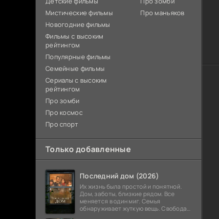
Детские фильмы
Про зомби
Мистические фильмы
Про маньяков
Новогодние фильмы
Фильмы с высоким
рейтингом
Популярные фильмы
Семейные фильмы
Сериалы с высоким
рейтингом
Про зомби
Про космос
Про спорт
Только добавленные
Последний дом (2026)
Их жизнь была простой и понятной.
Дом, заботы, близкие рядом. Все
меняется в один миг. Семья
обнаруживает жуткую вещь. Свобода
закончилась. Выход заблокирован. Не