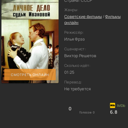
Страна: СССР
Жанры:
Советские фильмы
/
Фильмы
онлайн
Режиссёр:
Илья Фрэз
Сценарист:
Виктор Решетов
Сколько идёт:
01:25
СМОТРЕТЬ ОНЛАЙН
Перевод:
Не требуется
0
6.8
Голосов:
0