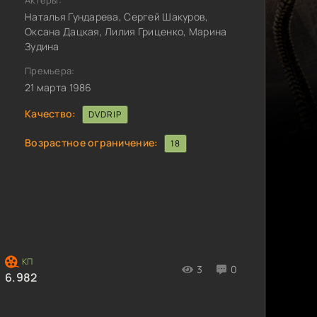
Актёры:
Наталья Гундарева, Сергей Шакуров,
Оксана Дацкая, Лилия Гриценко, Марина
Зудина
Премьера:
21 марта 1986
Качество:
DVDRIP
Возрастное ограничение:
18
3
0
6.982