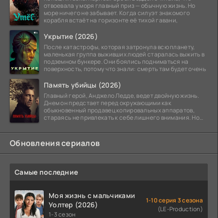
отвоевала у моря главный приз — обычную жизнь. Но
море ничего не забывает. Когда силуэт знакомого
корабля встаёт на горизонте её тихой гавани,
Укрытие (2026)
После катастрофы, которая затронула всю планету,
маленькая группа выживших людей старалась выжить в
подземном бункере. Они боялись подниматься на
поверхность, потому что знали: смерть там будет очень
Память убийцы (2026)
Главный герой, Анджело Ледде, ведет двойную жизнь.
Днем он предстает перед окружающими как
обыкновенный продавец копировальных аппаратов,
стараясь не привлекать к себе лишнего внимания. Но
когда
Обновления сериалов
Самые последние
Моя жизнь с мальчиками
1-10 серия 3 сезона
Уолтер (2026)
(LE-Production)
1-3 сезон