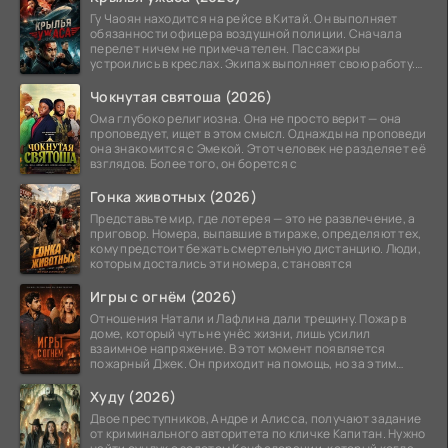
Гу Чаоян находится на рейсе в Китай. Он выполняет
обязанности офицера воздушной полиции. Сначала
перелет ничем не примечателен. Пассажиры
устроились в креслах. Экипаж выполняет свою работу.
Лайнер
Чокнутая святоша (2026)
Ома глубоко религиозна. Она не просто верит — она
проповедует, ищет в этом смысл. Однажды на проповеди
она знакомится с Эмекой. Этот человек не разделяет её
взглядов. Более того, он борется с
Гонка животных (2026)
Представьте мир, где лотерея — это не развлечение, а
приговор. Номера, выпавшие в тираже, определяют тех,
кому предстоит бежать смертельную дистанцию. Люди,
которым достались эти номера, становятся
Игры с огнём (2026)
Отношения Натали и Лафлина дали трещину. Пожар в
доме, который чуть не унёс жизни, лишь усилил
взаимное напряжение. В этот момент появляется
пожарный Джек. Он приходит на помощь, но за этим
стоит его
Худу (2026)
Двое преступников, Андре и Алисса, получают задание
от криминального авторитета по кличке Капитан. Нужно