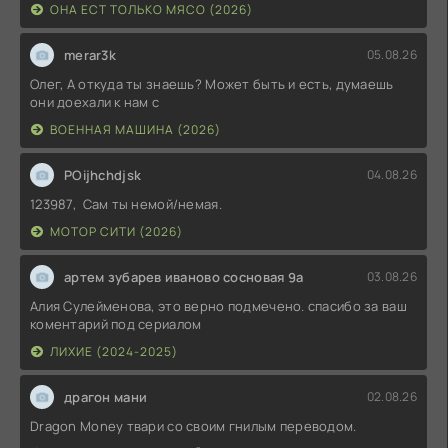
ОНА ЕСТ ТОЛЬКО МЯСО (2026)
merar3k
05.08.26
Олег, А откуда ты знаешь? Может быть и есть, думаешь
они доехали к нам с
ВОЕННАЯ МАШИНА (2026)
POijhchdjsk
04.08.26
123987, Сам ты немой/немая.
МОТОР СИТИ (2026)
артем зубарев иваново сосновая 9а
03.08.26
Алия Сулейменова, это верно подмечено. спасибо за ваш
коментарий под сериалом
ЛИХИЕ (2024-2025)
драгон мани
02.08.26
Dragon Money твари со своим гнилым переводом.