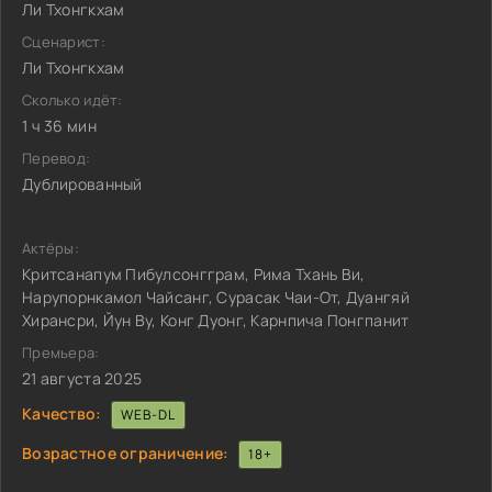
Ли Тхонгкхам
Сценарист:
Ли Тхонгкхам
Сколько идёт:
1 ч 36 мин
Перевод:
Дублированный
Актёры:
Критсанапум Пибулсонгграм, Рима Тхань Ви,
Нарупорнкамол Чайсанг, Сурасак Чаи-От, Дуангяй
Хирансри, Йун Ву, Конг Дуонг, Карнпича Понгпанит
Премьера:
21 августа 2025
Качество:
WEB-DL
Возрастное ограничение:
18+