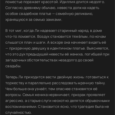
поместье поражает красотой. Идиллия длится недолго.
Согласно древнему обычаю, невеста должна надеть
особое свадебное платье — семейную реликвию,
хранящуюся за семью замками.
В тот миг, когда Ли надевает старинный наряд, в доме
что-то ломается. Воздух становится тяжёлым, по ночам
слышатся плач и шаги. А вскоре она начинает видеть её
— призрачную девушку в идентичном платье. Выясняется,
что это дух предыдущей невесты её жениха, погибшей при
загадочных обстоятельствах незадолго до своей
свадьбы.
Теперь Ли приходится вести двойную жизнь: готовиться к
торжеству и параллельно расследовать мрачную тайну.
Чем больше она узнаёт, тем опаснее становятся её
вопросы. Семья жениха нервничает, призрак проявляет
агрессию, а старые слуги неохотно делятся обрывочными
воспоминаниями. Становится ясно, что трагедия была не
случайностью.