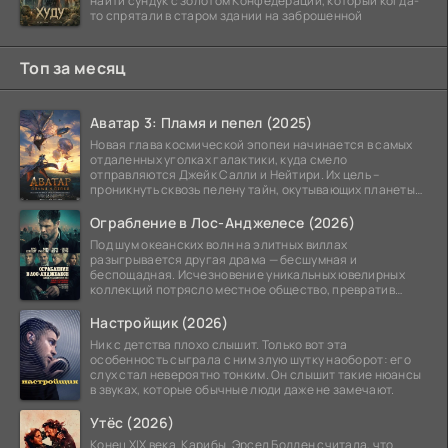
найти сундук с золотом Конфедерации, который когда-
то спрятали в старом здании на заброшенной
Топ за месяц
Аватар 3: Пламя и пепел (2025)
Новая глава космической эпопеи начинается в самых
отдаленных уголках галактики, куда смело
отправляются Джейк Салли и Нейтири. Их цель –
проникнуть сквозь пелену тайн, окутывающих планеты
системы
Ограбление в Лос-Анджелесе (2026)
Под шум океанских волн на элитных виллах
разыгрывается другая драма — бесшумная и
беспощадная. Исчезновение уникальных ювелирных
коллекций потрясло местное общество, превратив
побережье из курорта в
Настройщик (2026)
Ник с детства плохо слышит. Только вот эта
особенность сыграла с ним злую шутку наоборот: его
слух стал невероятно тонким. Он слышит такие нюансы
в звуках, которые обычные люди даже не замечают.
Утёс (2026)
Конец XIX века. Карибы. Эрсел Бодден считала, что