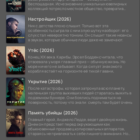
беспощадная. Исчезновение уникальных ювелирных
коллекций потрясло местное общество, превратив
побережье из курорта в
Настройщик (2026)
Ник с детства плохо слышит. Только вот эта
особенность сыграла с ним злую шутку наоборот: его
слух стал невероятно тонким. Он слышит такие нюансы
в звуках, которые обычные люди даже не замечают.
Утёс (2026)
Конец XIX века. Карибы. Эрсел Бодден считала, что
отвоевала у моря главный приз — обычную жизнь. Но
море ничего не забывает. Когда силуэт знакомого
корабля встаёт на горизонте её тихой гавани,
Укрытие (2026)
После катастрофы, которая затронула всю планету,
маленькая группа выживших людей старалась выжить в
подземном бункере. Они боялись подниматься на
поверхность, потому что знали: смерть там будет очень
Память убийцы (2026)
Главный герой, Анджело Ледде, ведет двойную жизнь.
Днем он предстает перед окружающими как
обыкновенный продавец копировальных аппаратов,
стараясь не привлекать к себе лишнего внимания. Но
когда