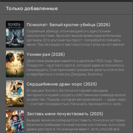
Только добавленные
Психопат: Белый кролик-убийца (2026)
Серийный убийца, отличающийся садистскими
наклонностями, бросает вызов правоохранительным
органам. Его ультиматум прост: попробуйте поймать
меня. После каждого жестокого поступка он оставляет
Узники рая (2026)
Действие разворачивается в далёком 1925 году. Люси
Гладуэлл — круглая сирота, которой едва исполнилось
семнадцать. Она принимает решение уехать из Англии
и перебраться к опекуну Джорджу Хьютону.
Сердцебиение драм-хорс (2025)
В городке Холли с богатой историей женщина
загорается идеей создать собственное коневодческое
хозяйство. Порода, которая её привлекает, — драм-хорс
— считается редкостью. Начинать приходится с нуля,
Заставь меня почувствовать (2025)
Бывшая жена не собирается ставить точку в их истории.
Мужчина пребывает в коматозном состоянии, а их союз
давно распался. Но женщина верит: есть способ всё