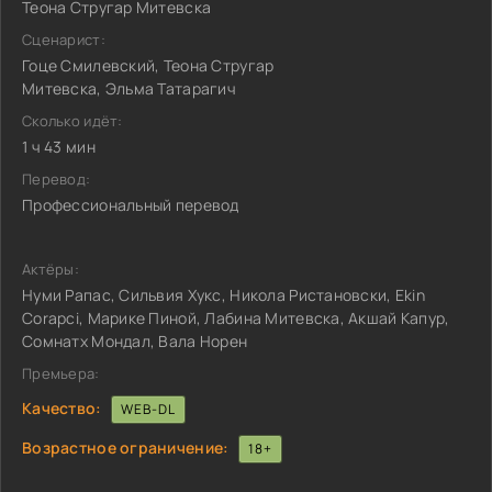
Теона Стругар Митевска
Сценарист:
Гоце Смилевский, Теона Стругар
Митевска, Эльма Татарагич
Сколько идёт:
1 ч 43 мин
Перевод:
Профессиональный перевод
Актёры:
Нуми Рапас, Сильвия Хукс, Никола Ристановски, Ekin
Corapci, Марике Пиной, Лабина Митевска, Акшай Капур,
Сомнатх Мондал, Вала Норен
Премьера:
Качество:
WEB-DL
Возрастное ограничение:
18+