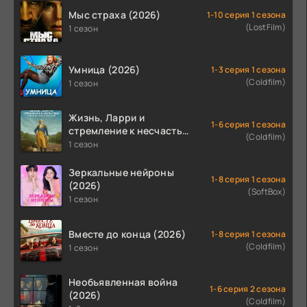
Мыс страха (2026)
1-10 серия 1 сезона
(LostFilm)
1 сезон
Умница (2026)
1-3 серия 1 сезона
(Coldfilm)
1 сезон
Жизнь, Ларри и
1-6 серия 1 сезона
стремление к несчастью:
(Coldfilm)
Почти история Америки
1 сезон
(2026)
Зеркальные нейроны
1-8 серия 1 сезона
(2026)
(SoftBox)
1 сезон
Вместе до конца (2026)
1-8 серия 1 сезона
(Coldfilm)
1 сезон
Необъявленная война
1-6 серия 2 сезона
(2026)
(Coldfilm)