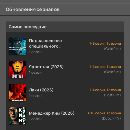
Обновления сериалов
Самые последние
Подразделение
1-8 серия 1 сезона
специального
(Coldfilm)
назначения (2026)
1 сезон
Яростная (2026)
1-4 серия 1 сезона
(Coldfilm)
1 сезон
Лаки (2026)
1-4 серия 1 сезона
(LostFilm)
1 сезон
Менеджер Ким (2026)
1-10 серия 1 сезона
(DubLik.TV)
1 сезон