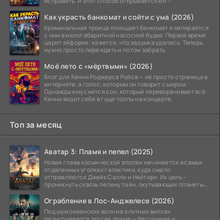
исправить. И этот способ открывается ей —
Как украсть банкомат и сойти с ума (2026)
Криминальная троица похищает банкомат и запирается
с ним в малогабаритной насосной будке. Первое время
царит эйфория: кажется, что задумка удалась. Теперь
нужно просто переждать и потом забрать
Моё лето с «мёртвыми» (2026)
Блог для Кенни Роджерса Ройса — не просто страница в
интернете, а голос, которым он говорит с миром.
Однажды ему снится сон, который переворачивает всё:
Кенни видит себя в гуще толпы на концерте,
Топ за месяц
Аватар 3: Пламя и пепел (2025)
Новая глава космической эпопеи начинается в самых
отдаленных уголках галактики, куда смело
отправляются Джейк Салли и Нейтири. Их цель –
проникнуть сквозь пелену тайн, окутывающих планеты
системы
Ограбление в Лос-Анджелесе (2026)
Под шум океанских волн на элитных виллах
разыгрывается другая драма — бесшумная и