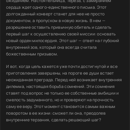
ожиданием. Настоятельница, Тереза, с замиранием
сердца ждет одного-единственного письма. Этот
долгожданный конверт станет для нее не просто
документом, а пропуском в новую жизнь. В нем —
разрешение оставить привычную обитель и сделать
первый шаг к осуществлению своей миссии: основать
новый орден милосердия. Этот шаг — ответ на глубокий
внутренний зов, который она всегда считала
божественным призывом.
И вот, когда цель кажется уже почти достигнутой и все
приготовления завершены, на пороге ее души встает
неожиданная преграда. Перед ней возникает внутренняя
дилемма, настоящая борьба сомнений. Эти сомнения
ставят под вопрос не только ее собственные амбиции и
смелость задуманного, но и проверяют на прочность
саму ее веру. Этот момент становится самым важным
поворотом в ее жизни: сможет ли она, преодолев
внутренние терзания, сделать решающий шаг?