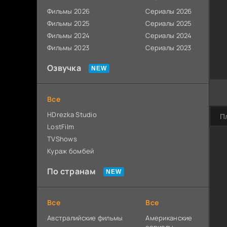
Фильмы 2026
Сериалы 2026
Фильмы 2025
Сериалы 2025
Фильмы 2024
Сериалы 2024
Фильмы 2023
Сериалы 2023
Озвучка
Все
HDrezka Studio
П
LostFilm
TVShows
Кураж бомбей
По странам
Все
Все
Австралийские фильмы
Американские