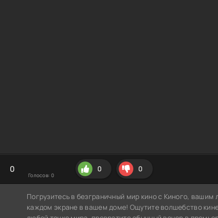
0
0
0
Голосов:
0
Погрузитесь в безграничный мир кино с Киного, вашим 
каждом экране в вашем доме! Ощутите волшебство кин
любой точке мира, превратите обычный вечер в премье