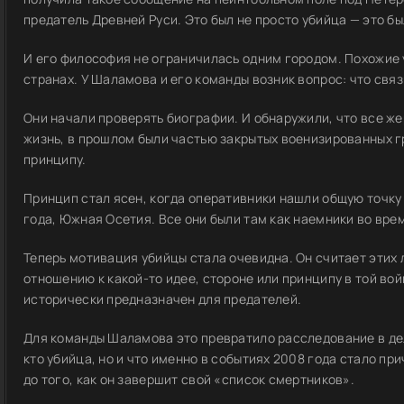
предатель Древней Руси. Это был не просто убийца — это б
И его философия не ограничилась одним городом. Похожие 
странах. У Шаламова и его команды возник вопрос: что свя
Они начали проверять биографии. И обнаружили, что все ж
жизнь, в прошлом были частью закрытых военизированных гр
принципу.
Принцип стал ясен, когда оперативники нашли общую точку 
года, Южная Осетия. Все они были там как наемники во вре
Теперь мотивация убийцы стала очевидна. Он считает этих
отношению к какой-то идее, стороне или принципу в той вой
исторически предназначен для предателей.
Для команды Шаламова это превратило расследование в дел
кто убийца, но и что именно в событиях 2008 года стало пр
до того, как он завершит свой «список смертников».