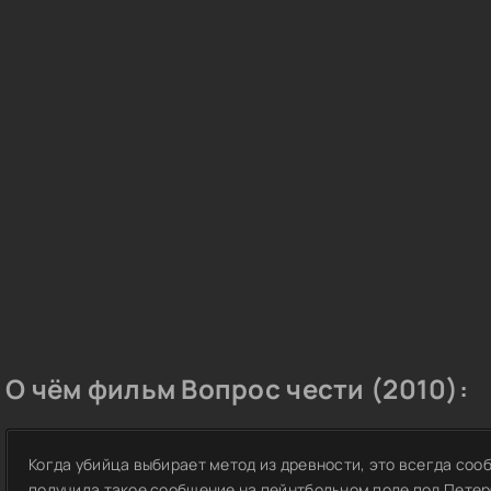
О чём фильм Вопрос чести (2010):
Когда убийца выбирает метод из древности, это всегда со
получила такое сообщение на пейнтбольном поле под Петер