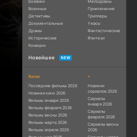
Боевики
Мелодрамы
Военные
Приключения
Детективы
Триллеры
Документальные
Ужасы
Драмы
Фантастические
Исторические
Фэнтези
Комедии
Новейшее
Кино
+
Последние фильмы 2026
Новинки
сериалов 2026
Новинки кино 2026
Сериалы
Фильмы января 2026
января 2026
Фильмы февраля 2026
Сериалы
Фильмы весны 2026
февраля 2026
Фильмы марта 2026
Сериалы весны
Фильмы апреля 2026
2026