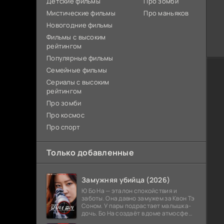
Детские фильмы
Про зомби
Мистические фильмы
Про маньяков
Новогодние фильмы
Фильмы с высоким
рейтингом
Популярные фильмы
Семейные фильмы
Сериалы с высоким
рейтингом
Про зомби
Про космос
Про спорт
Только добавленные
Замужняя убийца (2026)
Ю Бо На — эталон спокойствия и
заботы. Она давно замужем за Квон Тэ
Соном. У пары подрастает малышка-
дочь. Бо На создаёт в доме атмосферу
тепла и стабильности. Родственники