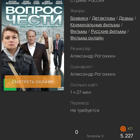
Страна: Россия
Жанры:
Боевики
/
Детективы
/
Драмы
/
Криминальные фильмы
/
Фильмы
/
Русские фильмы
/
Фильмы онлайн
Режиссёр:
Александр Рогожкин
Сценарист:
Александр Рогожкин
СМОТРЕТЬ ОНЛАЙН
Сколько идёт:
1 ч 27 мин
Перевод:
Не требуется
0
5.227
Голосов:
0