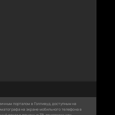
личным порталом в Голливуд, доступным на
ематографа на экране мобильного телефона в
рный показ с помощью ТВ-приставки или