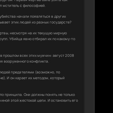
ыл мститель с философией.
убийства начали появляться в других
зывает этих людей из разных государств?
ертвы, несмотря на их текущую мирную
упп. Убийца явно отбирал их по какому-то
в прошлом всех этих мужчин: август 2008
мя вооруженного конфликта.
 людей предателями (возможно, по
не). И он карает их методом, который
о принципа. Они должны понять не только
ичиной этой жестокой цепи. И остановить его