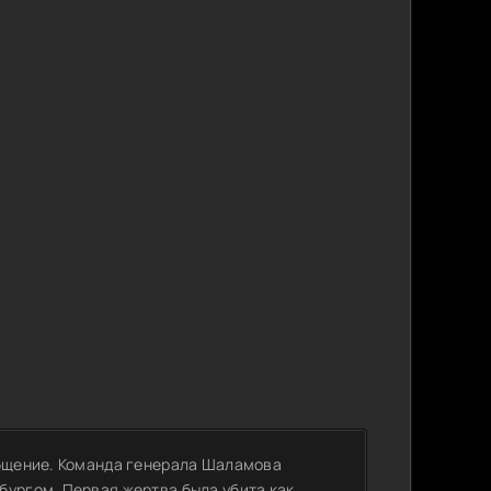
общение. Команда генерала Шаламова
бургом. Первая жертва была убита как