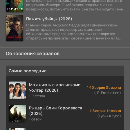
маленькая группа выживших людей старалась выжить в
подземном бункере. Они боялись подниматься на
поверхность, потому что знали: смерть там будет очень
Память убийцы (2026)
Главный герой, Анджело Ледде, ведет двойную жизнь.
Днем он предстает перед окружающими как
обыкновенный продавец копировальных аппаратов,
стараясь не привлекать к себе лишнего внимания. Но
когда
Обновления сериалов
Самые последние
Моя жизнь с мальчиками
1-10 серия 3 сезона
Уолтер (2026)
(LE-Production)
1-3 сезон
Рыцарь Семи Королевств
1-6 серия 1 сезона
(2026)
(Кубик в Кубе)
1 сезон