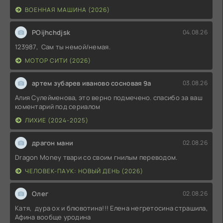
ВОЕННАЯ МАШИНА (2026)
POijhchdjsk
04.08.26
123987, Сам ты немой/немая.
МОТОР СИТИ (2026)
артем зубарев иваново сосновая 9а
03.08.26
Алия Сулейменова, это верно подмечено. спасибо за ваш
коментарий под сериалом
ЛИХИЕ (2024-2025)
драгон мани
02.08.26
Dragon Money твари со своим гнилым переводом.
ЧЕЛОВЕК-ПАУК: НОВЫЙ ДЕНЬ (2026)
Олег
02.08.26
Катя, дура ох и блювотина!!! Елена негретосина страшила,
Афина вообще уродина