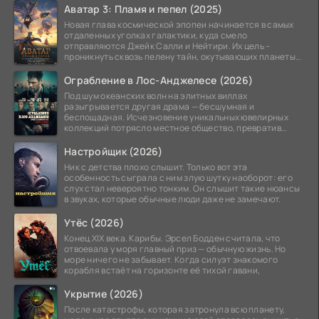
Аватар 3: Пламя и пепел (2025)
Новая глава космической эпопеи начинается в самых
отдаленных уголках галактики, куда смело
отправляются Джейк Салли и Нейтири. Их цель –
проникнуть сквозь пелену тайн, окутывающих планеты
системы
Ограбление в Лос-Анджелесе (2026)
Под шум океанских волн на элитных виллах
разыгрывается другая драма — бесшумная и
беспощадная. Исчезновение уникальных ювелирных
коллекций потрясло местное общество, превратив
побережье из курорта в
Настройщик (2026)
Ник с детства плохо слышит. Только вот эта
особенность сыграла с ним злую шутку наоборот: его
слух стал невероятно тонким. Он слышит такие нюансы
в звуках, которые обычные люди даже не замечают.
Утёс (2026)
Конец XIX века. Карибы. Эрсел Бодден считала, что
отвоевала у моря главный приз — обычную жизнь. Но
море ничего не забывает. Когда силуэт знакомого
корабля встаёт на горизонте её тихой гавани,
Укрытие (2026)
После катастрофы, которая затронула всю планету,