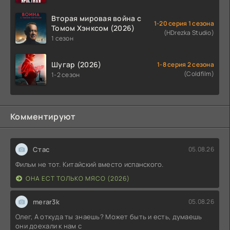
Вторая мировая война с
1-20 серия 1 сезона
Томом Хэнксом (2026)
(HDrezka Studio)
1 сезон
Шугар (2026)
1-8 серия 2 сезона
(Coldfilm)
1-2 сезон
Комментируют
Стас
05.08.26
Фильм не тот. Китайский вместо испанского.
ОНА ЕСТ ТОЛЬКО МЯСО (2026)
merar3k
05.08.26
Олег, А откуда ты знаешь? Может быть и есть, думаешь
они доехали к нам с