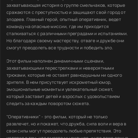
захватывающая история о группе смельчаков, которые
сражаются с преступностью и защищают свой город от
злодеев. Главный герой, опытный оперативник, ведет
команду на опасные миссии, где им приходится
сталкиваться с различными преградами и испытаниями.
Но благодаря своему мастерству, отваге и дружбе они
смогут преодолеть все трудности и победить зло.
Этот фильм наполнен динамичными сценами,
захватывающими перестрелками и невероятными
трюками, которые не оставят равнодушным ни одного
зрителя. В нем присутствует искрометный юмор,
эмоциональные моменты и увлекательный сюжет,
который заставит детей и взрослых с удовольствием
следить за каждым поворотом сюжета.
"Оперативники" - это фильм, который не только
развлечет, но и покажет, что дружба, сила воли и вера в
свои силы могут преодолеть любые препятствия. Это
история о том, что вместе мы сильнее, и что даже самые