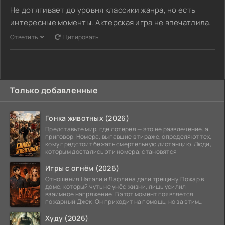
Не дотягивает до уровня классики жанра, но есть
интересные моменты. Актерская игра не впечатлила.
Ответить
Цитировать
Только добавленные
Гонка животных (2026)
Представьте мир, где лотерея — это не развлечение, а
приговор. Номера, выпавшие в тираже, определяют тех,
кому предстоит бежать смертельную дистанцию. Люди,
которым достались эти номера, становятся
Игры с огнём (2026)
Отношения Натали и Лафлина дали трещину. Пожар в
доме, который чуть не унёс жизни, лишь усилил
взаимное напряжение. В этот момент появляется
пожарный Джек. Он приходит на помощь, но за этим
стоит его
Худу (2026)