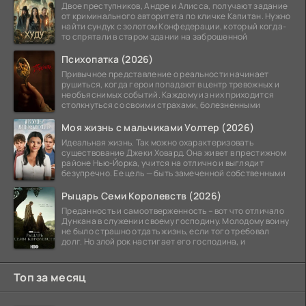
Двое преступников, Андре и Алисса, получают задание
от криминального авторитета по кличке Капитан. Нужно
найти сундук с золотом Конфедерации, который когда-
то спрятали в старом здании на заброшенной
Психопатка (2026)
Привычное представление о реальности начинает
рушиться, когда герои попадают в центр тревожных и
необъяснимых событий. Каждому из них приходится
столкнуться со своими страхами, болезненными
Моя жизнь с мальчиками Уолтер (2026)
Идеальная жизнь. Так можно охарактеризовать
существование Джеки Ховард. Она живет в престижном
районе Нью-Йорка, учится на отлично и выглядит
безупречно. Ее цель — быть замеченной собственными
Рыцарь Семи Королевств (2026)
Преданность и самоотверженность – вот что отличало
Дункана в служении своему господину. Молодому воину
не было страшно отдать жизнь, если того требовал
долг. Но злой рок настигает его господина, и
Топ за месяц