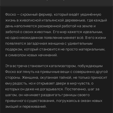
Фоско — скромный фермер, который ведёт уединённую
жизнь в живописной итальянской деревеньке, где каждый
день наполняется размеренной работой на земле и
заботой о своих животных. Его мир кажется идеальным,
но одно неожиданное появление меняет всё. В его жизни
появляется загадочная женщина с удивительным
подарком, который становится не просто материальным,
а символом новых начинаний.
Эта встреча становится катализатором, побуждающим
Фоско взглянуть на привычные вещи с совершенно другой
стороны. Женщина, окутанная тайной, не только приносит
ему радость, но и открывает двери в мир чувств, о
которых он даже не догадывался. Постепенно, шаг за
шагом, он начинает раздвигать границы своего
привычного существования, погружаясь в океан новых
эмоций и переживаний.