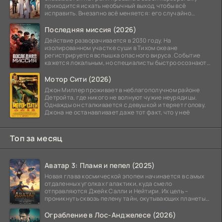
приходится искать необычный выход, чтобы всё
исправить. Внезапно всё меняется: его случайно
добавляют в
Последняя миссия (2026)
Действие разворачивается в 2030 году. На
изолированном участке суши в Тихом океане
регистрируется вспышка опасного вируса. Событие
кажется локальным, но специалисты быстро осознают:
как только
Мотор Сити (2026)
Джон Миллер проживает в неблагополучном районе
Детройта, где никого не волнуют чужие неурядицы.
Однажды он сталкивается с девушкой и теряет голову.
Джона не останавливает даже тот факт, что у неё
Топ за месяц
Аватар 3: Пламя и пепел (2025)
Новая глава космической эпопеи начинается в самых
отдаленных уголках галактики, куда смело
отправляются Джейк Салли и Нейтири. Их цель –
проникнуть сквозь пелену тайн, окутывающих планеты
системы
Ограбление в Лос-Анджелесе (2026)