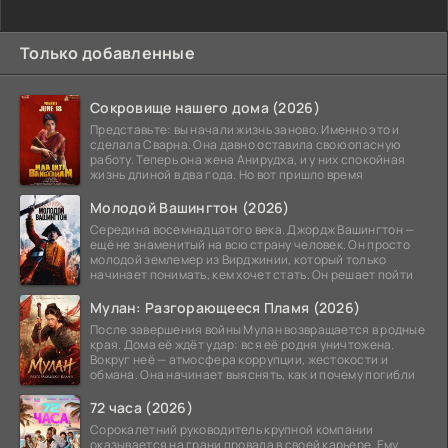
Только добавленные
Сокровище нашего дома (2026)
Представьте: вы начали жизнь заново. Именно это и
сделала Сварна. Она давно оставила свою опасную
работу. Теперь она жена Анирудха, и у них спокойная
жизнь длиной в два года. Но вот пришло время
Молодой Вашингтон (2026)
Середина восемнадцатого века. Джордж Вашингтон —
ещё не знаменитый на всю страну человек. Он просто
молодой землемер из Вирджинии, который только
начинает понимать, кем хочет стать. Он решает пойти
Мулан: Разгорающееся Пламя (2026)
После завершения войны Мулан возвращается в родные
края. Дома её ждёт удар: вся её родня уничтожена.
Вокруг неё — атмосфера коррупции, жестокости и
обмана. Она начинает выяснять, как и почему погибли
72 часа (2026)
Сорокалетний руководитель крупной компании
оказывается на грани провала в своей карьере. Ему