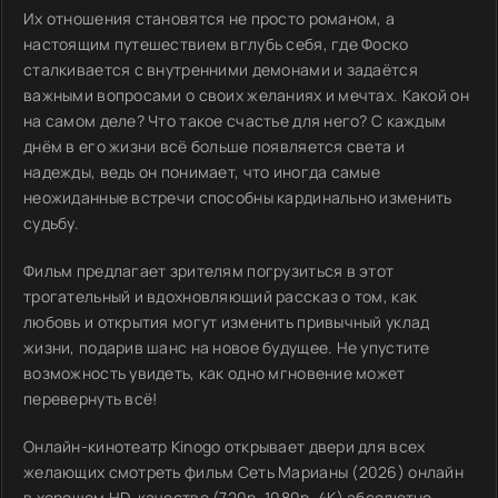
Их отношения становятся не просто романом, а
настоящим путешествием вглубь себя, где Фоско
сталкивается с внутренними демонами и задаётся
важными вопросами о своих желаниях и мечтах. Какой он
на самом деле? Что такое счастье для него? С каждым
днём в его жизни всё больше появляется света и
надежды, ведь он понимает, что иногда самые
неожиданные встречи способны кардинально изменить
судьбу.
Фильм предлагает зрителям погрузиться в этот
трогательный и вдохновляющий рассказ о том, как
любовь и открытия могут изменить привычный уклад
жизни, подарив шанс на новое будущее. Не упустите
возможность увидеть, как одно мгновение может
перевернуть всё!
Онлайн-кинотеатр Kinogo открывает двери для всех
желающих смотреть фильм Сеть Марианы (2026) онлайн
в хорошем HD-качестве (720p, 1080p, 4K) абсолютно