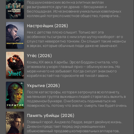
Под шум океанских волн на элитных виллах
разыгрывается другая драма — бесшумная и
беспощадная. Исчезновение уникальных ювелирных
коллекций потрясло местное общество, превратив
побережье из курорта в
Настройщик (2026)
Ник с детства плохо слышит. Только вот эта
особенность сыграла с ним злую шутку наоборот: его
слух стал невероятно тонким. Он слышит такие нюансы
в звуках, которые обычные люди даже не замечают.
Утёс (2026)
Конец XIX века. Карибы. Эрсел Бодден считала, что
отвоевала у моря главный приз — обычную жизнь. Но
море ничего не забывает. Когда силуэт знакомого
корабля встаёт на горизонте её тихой гавани,
Укрытие (2026)
После катастрофы, которая затронула всю планету,
маленькая группа выживших людей старалась выжить в
подземном бункере. Они боялись подниматься на
поверхность, потому что знали: смерть там будет очень
Память убийцы (2026)
Главный герой, Анджело Ледде, ведет двойную жизнь.
Днем он предстает перед окружающими как
обыкновенный продавец копировальных аппаратов,