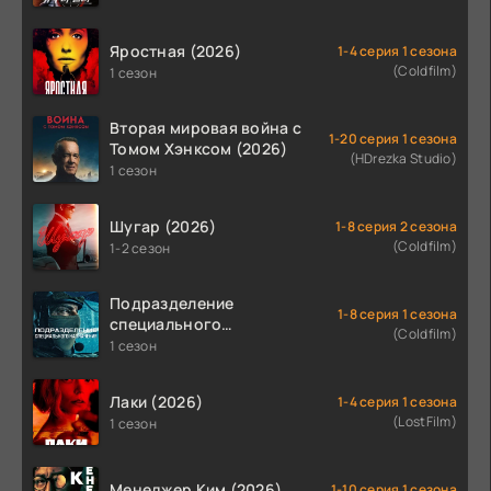
Яростная (2026)
1-4 серия 1 сезона
(Coldfilm)
1 сезон
Вторая мировая война с
1-20 серия 1 сезона
Томом Хэнксом (2026)
(HDrezka Studio)
1 сезон
Шугар (2026)
1-8 серия 2 сезона
(Coldfilm)
1-2 сезон
Подразделение
1-8 серия 1 сезона
специального
(Coldfilm)
назначения (2026)
1 сезон
Лаки (2026)
1-4 серия 1 сезона
(LostFilm)
1 сезон
Менеджер Ким (2026)
1-10 серия 1 сезона