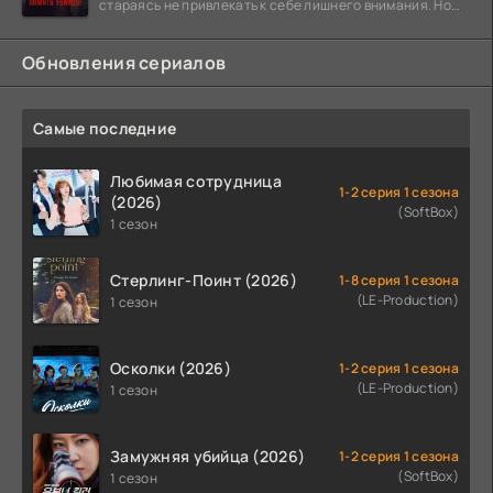
стараясь не привлекать к себе лишнего внимания. Но
когда
Обновления сериалов
Самые последние
Любимая сотрудница
1-2 серия 1 сезона
(2026)
(SoftBox)
1 сезон
Стерлинг-Поинт (2026)
1-8 серия 1 сезона
(LE-Production)
1 сезон
Осколки (2026)
1-2 серия 1 сезона
(LE-Production)
1 сезон
Замужняя убийца (2026)
1-2 серия 1 сезона
(SoftBox)
1 сезон