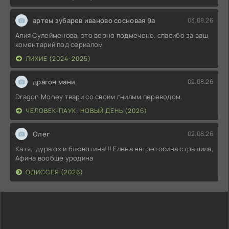
артем зубарев иваново сосновая 9а
03.08.26
Алия Сулейменова, это верно подмечено. спасибо за ваш
коментарий под сериалом
ЛИХИЕ (2024-2025)
драгон мани
02.08.26
Dragon Money твари со своим гнилым переводом.
ЧЕЛОВЕК-ПАУК: НОВЫЙ ДЕНЬ (2026)
Олег
02.08.26
Катя, дура ох и блювотина!!! Елена негретосина страшила,
Афина вообще уродина
ОДИССЕЯ (2026)