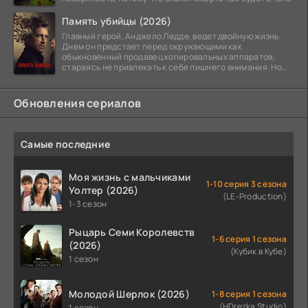
Память убийцы (2026)
Главный герой, Анджело Ледде, ведет двойную жизнь.
Днем он предстает перед окружающими как
обыкновенный продавец копировальных аппаратов,
стараясь не привлекать к себе лишнего внимания. Но
когда
Обновления сериалов
Самые последние
Моя жизнь с мальчиками
1-10 серия 3 сезона
Уолтер (2026)
(LE-Production)
1-3 сезон
Рыцарь Семи Королевств
1-6 серия 1 сезона
(2026)
(Кубик в Кубе)
1 сезон
Молодой Шерлок (2026)
1-8 серия 1 сезона
(HDrezka Studio)
1 сезон