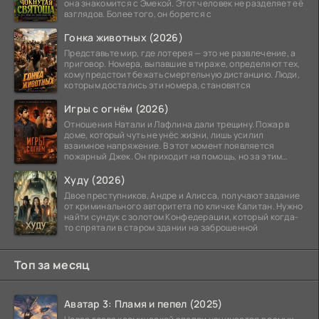
она знакомится с Эмекой. Этот человек не разделяет её
взглядов. Более того, он борется с
Гонка животных (2026)
Представьте мир, где лотерея — это не развлечение, а
приговор. Номера, выпавшие в тираже, определяют тех,
кому предстоит бежать смертельную дистанцию. Люди,
которым достались эти номера, становятся
Игры с огнём (2026)
Отношения Натали и Лафлина дали трещину. Пожар в
доме, который чуть не унёс жизни, лишь усилил
взаимное напряжение. В этот момент появляется
пожарный Джек. Он приходит на помощь, но за этим
стоит его
Худу (2026)
Двое преступников, Андре и Алисса, получают задание
от криминального авторитета по кличке Капитан. Нужно
найти сундук с золотом Конфедерации, который когда-
то спрятали в старом здании на заброшенной
Топ за месяц
Аватар 3: Пламя и пепел (2025)