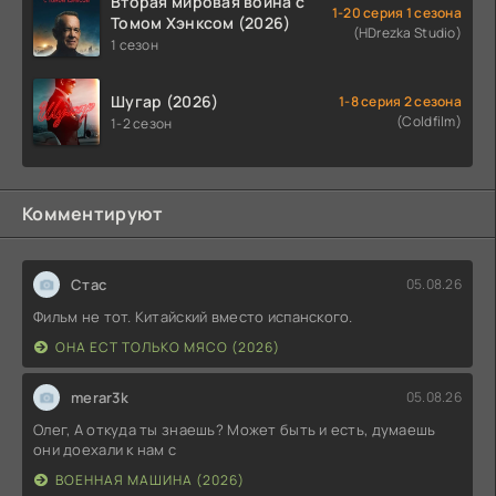
Вторая мировая война с
1-20 серия 1 сезона
Томом Хэнксом (2026)
(HDrezka Studio)
1 сезон
Шугар (2026)
1-8 серия 2 сезона
(Coldfilm)
1-2 сезон
Комментируют
Стас
05.08.26
Фильм не тот. Китайский вместо испанского.
ОНА ЕСТ ТОЛЬКО МЯСО (2026)
merar3k
05.08.26
Олег, А откуда ты знаешь? Может быть и есть, думаешь
они доехали к нам с
ВОЕННАЯ МАШИНА (2026)