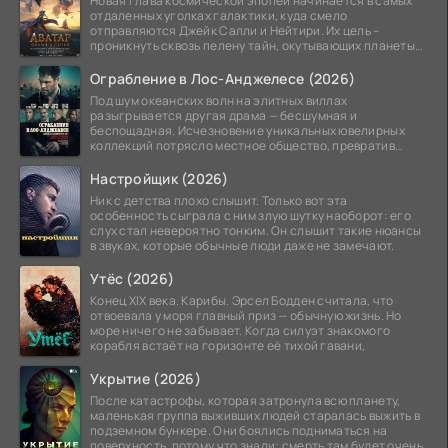
Новая глава космической эпопеи начинается в самых
отдаленных уголках галактики, куда смело
отправляются Джейк Салли и Нейтири. Их цель –
проникнуть сквозь пелену тайн, окутывающих планеты
системы
Ограбление в Лос-Анджелесе (2026)
Под шум океанских волн на элитных виллах
разыгрывается другая драма — бесшумная и
беспощадная. Исчезновение уникальных ювелирных
коллекций потрясло местное общество, превратив
побережье из курорта в
Настройщик (2026)
Ник с детства плохо слышит. Только вот эта
особенность сыграла с ним злую шутку наоборот: его
слух стал невероятно тонким. Он слышит такие нюансы
в звуках, которые обычные люди даже не замечают.
Утёс (2026)
Конец XIX века. Карибы. Эрсел Бодден считала, что
отвоевала у моря главный приз — обычную жизнь. Но
море ничего не забывает. Когда силуэт знакомого
корабля встаёт на горизонте её тихой гавани,
Укрытие (2026)
После катастрофы, которая затронула всю планету,
маленькая группа выживших людей старалась выжить в
подземном бункере. Они боялись подниматься на
поверхность, потому что знали: смерть там будет очень