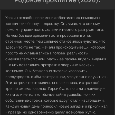
Хозяин отдалённого имения обратился за помощью к
женщине и её сыну-подростку. Он думал, что они ему
помогут управиться с делами и немного разгрузят его.
Но чем больше времени гости проводили в этом
странном месте, тем сильнее становилось чувство, что
здесь что-то не так. Начали происходить вещи, которые
просто не укладывались в голове: реальность
смешивалась со сном. Мать и её парень видели видения
— в них появлялись призраки в звериных масках и
костюмах. Они безмолвно пытались говорить,
предупредить о чём-то страшном, что должно случиться.
Эти встречи повторялись снова и снова, и страх всё
крепче сжимал сердца. Герои будто попали в ловушку —
их пугали не только тёмные тайны усадьбы, но и их
собственные страхи, которые вдруг стали настоящими.
Каждый новый день приносил новые загадки и приближал
к правде, но одновременно делал всё более жутко.