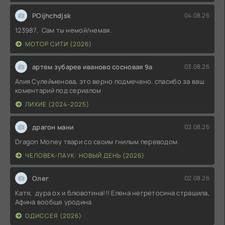
POijhchdjsk
04.08.26
123987, Сам ты немой/немая.
МОТОР СИТИ (2026)
артем зубарев иваново сосновая 9а
03.08.26
Алия Сулейменова, это верно подмечено. спасибо за ваш
коментарий под сериалом
ЛИХИЕ (2024-2025)
драгон мани
02.08.26
Dragon Money твари со своим гнилым переводом.
ЧЕЛОВЕК-ПАУК: НОВЫЙ ДЕНЬ (2026)
Олег
02.08.26
Катя, дура ох и блювотина!!! Елена негретосина страшила,
Афина вообще уродина
ОДИССЕЯ (2026)