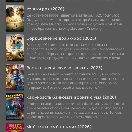
Узники рая (2026)
Действие разворачивается в далёком 1925 году. Люси
Гладуэлл — круглая сирота, которой едва исполнилось
семнадцать. Она принимает решение уехать из Англии
и перебраться к опекуну Джорджу Хьютону.
Сердцебиение драм-хорс (2025)
В городке Холли с богатой историей женщина
загорается идеей создать собственное коневодческое
хозяйство. Порода, которая её привлекает, — драм-хорс
— считается редкостью. Начинать приходится с нуля,
Заставь меня почувствовать (2025)
Бывшая жена не собирается ставить точку в их истории.
Мужчина пребывает в коматозном состоянии, а их союз
давно распался. Но женщина верит: есть способ всё
исправить. И этот способ открывается ей —
Как украсть банкомат и сойти с ума (2026)
Криминальная троица похищает банкомат и запирается
с ним в малогабаритной насосной будке. Первое время
царит эйфория: кажется, что задумка удалась. Теперь
нужно просто переждать и потом забрать
Моё лето с «мёртвыми» (2026)