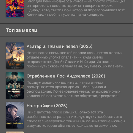
Блог для Кенни Роджерса Ройса — не просто страница в
интернете, а голос, которым он говорит с миром.
Однажды ему снится сон, который переворачивает всё:
Кенни видит себя в гуще толпы на концерте,
Топ за месяц
Аватар 3: Пламя и пепел (2025)
Новая глава космической эпопеи начинается в самых
отдаленных уголках галактики, куда смело
отправляются Джейк Салли и Нейтири. Их цель –
проникнуть сквозь пелену тайн, окутывающих планеты
системы
Ограбление в Лос-Анджелесе (2026)
Под шум океанских волн на элитных виллах
разыгрывается другая драма — бесшумная и
беспощадная. Исчезновение уникальных ювелирных
коллекций потрясло местное общество, превратив
побережье из курорта в
Настройщик (2026)
Ник с детства плохо слышит. Только вот эта
особенность сыграла с ним злую шутку наоборот: его
слух стал невероятно тонким. Он слышит такие нюансы
в звуках, которые обычные люди даже не замечают.