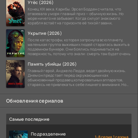
Утёс (2026)
Конец XIX века. Карибы. Эрсел Бодден считала, что
отвоевала у моря главный приз — обычную жизнь. Но
море ничего не забывает. Когда силуэт знакомого
корабля встаёт на горизонте её тихой гавани,
Укрытие (2026)
После катастрофы, которая затронула всю планету,
маленькая группа выживших людей старалась выжить в
подземном бункере. Они боялись подниматься на
поверхность, потому что знали: смерть там будет очень
Память убийцы (2026)
Главный герой, Анджело Ледде, ведет двойную жизнь.
Днем он предстает перед окружающими как
обыкновенный продавец копировальных аппаратов,
стараясь не привлекать к себе лишнего внимания. Но
когда
Обновления сериалов
Самые последние
Подразделение
1-8 серия 1 сезона