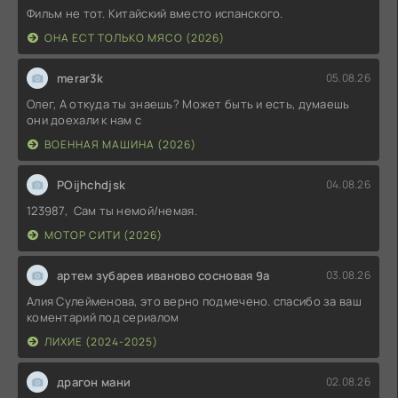
Фильм не тот. Китайский вместо испанского.
ОНА ЕСТ ТОЛЬКО МЯСО (2026)
merar3k
05.08.26
Олег, А откуда ты знаешь? Может быть и есть, думаешь
они доехали к нам с
ВОЕННАЯ МАШИНА (2026)
POijhchdjsk
04.08.26
123987, Сам ты немой/немая.
МОТОР СИТИ (2026)
артем зубарев иваново сосновая 9а
03.08.26
Алия Сулейменова, это верно подмечено. спасибо за ваш
коментарий под сериалом
ЛИХИЕ (2024-2025)
драгон мани
02.08.26