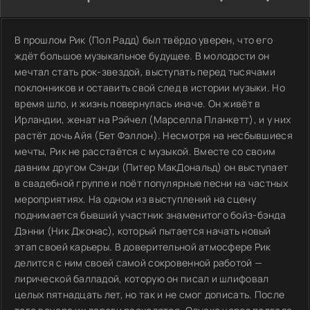
В прошлом Рик (Пол Радд) был твёрдо уверен, что его
ждёт большое музыкальное будущее. В молодости он
мечтал стать рок-звездой, выступать перед тысячами
поклонников и оставить свой след в истории музыки. Но
время шло, и жизнь повернулась иначе. Он живёт в
Ирландии, женат на Рэйчел (Марселла Планкетт), и у них
растёт дочь Айя (Бет Фэллон). Несмотря на несбывшиеся
мечты, Рик не расстаётся с музыкой. Вместе со своим
давним другом Сэнди (Питер МакДональд) он выступает
в свадебной группе и поёт популярные песни на частных
мероприятиях. На одном из выступлений на сцену
поднимается бывший участник знаменитого бойз-бэнда
Дэнни (Ник Джонас), который пытается начать новый
этап своей карьеры. В доверительной атмосфере Рик
делится с ним своей самой сокровенной работой —
лирической балладой, которую он писал и шлифовал
целых пятнадцать лет, но так и не смог дописать. После