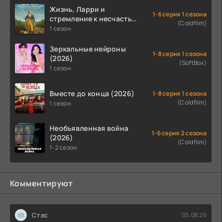
Жизнь, Ларри и
1-6 серия 1 сезона
стремление к несчастью:
(Coldfilm)
Почти история Америки
1 сезон
(2026)
Зеркальные нейроны
1-8 серия 1 сезона
(2026)
(SoftBox)
1 сезон
Вместе до конца (2026)
1-8 серия 1 сезона
(Coldfilm)
1 сезон
Необъявленная война
1-6 серия 2 сезона
(2026)
(Coldfilm)
1-2 сезон
Комментируют
Стас
05.08.26