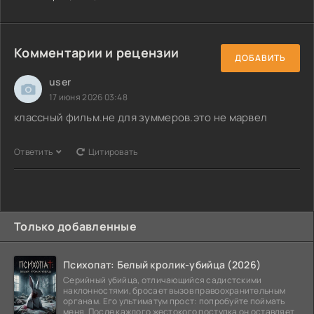
Комментарии и рецензии
ДОБАВИТЬ
user
17 июня 2026 03:48
классный фильм.не для зуммеров.это не марвел
Ответить
Цитировать
Только добавленные
Психопат: Белый кролик-убийца (2026)
Серийный убийца, отличающийся садистскими
наклонностями, бросает вызов правоохранительным
органам. Его ультиматум прост: попробуйте поймать
меня. После каждого жестокого поступка он оставляет