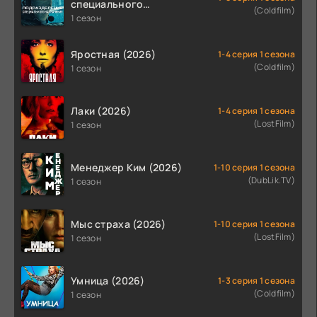
специального
(Coldfilm)
назначения (2026)
1 сезон
Яростная (2026)
1-4 серия 1 сезона
(Coldfilm)
1 сезон
Лаки (2026)
1-4 серия 1 сезона
(LostFilm)
1 сезон
Менеджер Ким (2026)
1-10 серия 1 сезона
(DubLik.TV)
1 сезон
Мыс страха (2026)
1-10 серия 1 сезона
(LostFilm)
1 сезон
Умница (2026)
1-3 серия 1 сезона
(Coldfilm)
1 сезон