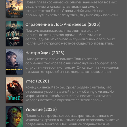
Новая глава космической эпопеи начинается в самых
отдаленных уголках галактики, куда смело
отправляются Джейк Салли и Нейтири. Их цель –
проникнуть сквозь пелену тайн, окутывающих планеты
системы
Ограбление в Лос-Анджелесе (2026)
Под шум океанских волн на элитных виллах
разыгрывается другая драма — бесшумная и
беспощадная. Исчезновение уникальных ювелирных
коллекций потрясло местное общество, превратив
побережье из курорта в
Настройщик (2026)
Ник с детства плохо слышит. Только вот эта
особенность сыграла с ним злую шутку наоборот: его
слух стал невероятно тонким. Он слышит такие нюансы
в звуках, которые обычные люди даже не замечают.
Утёс (2026)
Конец XIX века. Карибы. Эрсел Бодден считала, что
отвоевала у моря главный приз — обычную жизнь. Но
море ничего не забывает. Когда силуэт знакомого
корабля встаёт на горизонте её тихой гавани,
Укрытие (2026)
После катастрофы, которая затронула всю планету,
маленькая группа выживших людей старалась выжить в
подземном бункере. Они боялись подниматься на