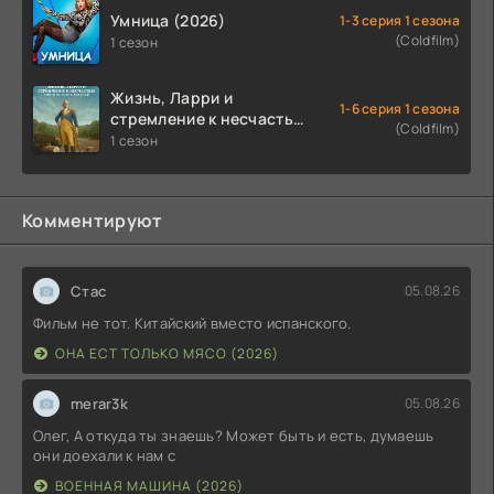
Умница (2026)
1-3 серия 1 сезона
(Coldfilm)
1 сезон
Жизнь, Ларри и
1-6 серия 1 сезона
стремление к несчастью:
(Coldfilm)
Почти история Америки
1 сезон
(2026)
Комментируют
Стас
05.08.26
Фильм не тот. Китайский вместо испанского.
ОНА ЕСТ ТОЛЬКО МЯСО (2026)
merar3k
05.08.26
Олег, А откуда ты знаешь? Может быть и есть, думаешь
они доехали к нам с
ВОЕННАЯ МАШИНА (2026)