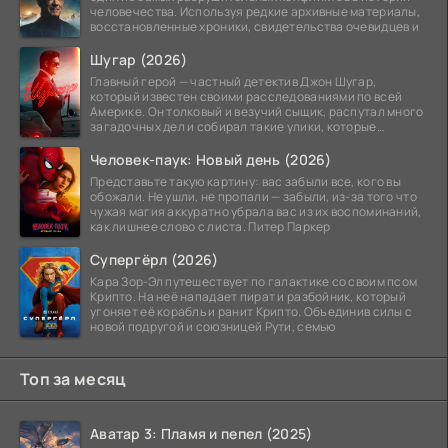
человечества. Используя редкие архивные материалы,
восстановленные хроники, свидетельства очевидцев и
Шугар (2026)
Главный герой — частный детектив Джон Шугар,
который известен своими расследованиями по всей
Америке. Он толковый и везучий сыщик, распутал много
загадочных дел и собирал такие улики, которые
помогли
Человек-паук: Новый день (2026)
Представьте такую картину: вас забыли все, кого вы
обожали. Не ушли, не пропали — забыли, из-за того что
чужая магия аккуратно убрала вас из их воспоминаний,
как лишнее слово с листа. Питер Паркер
Супергёрл (2026)
Кара Зор-Эл путешествует по галактике со своим псом
Крипто. На неё нападает пират и разбойник, который
угоняет её корабль и ранит Крипто. Объединив силы с
новой подругой и союзницей Рути, семью
Топ за месяц
Аватар 3: Пламя и пепел (2025)