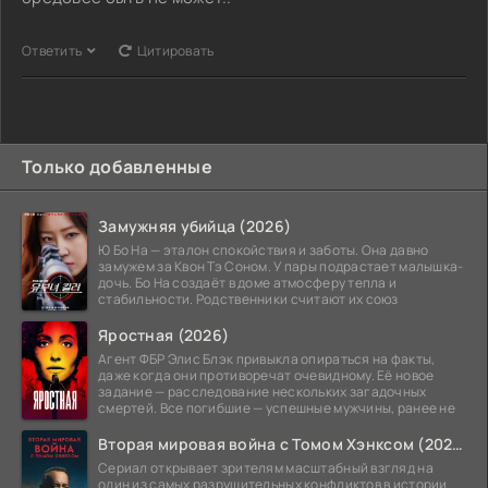
Ответить
Цитировать
Только добавленные
Замужняя убийца (2026)
Ю Бо На — эталон спокойствия и заботы. Она давно
замужем за Квон Тэ Соном. У пары подрастает малышка-
дочь. Бо На создаёт в доме атмосферу тепла и
стабильности. Родственники считают их союз
Яростная (2026)
Агент ФБР Элис Блэк привыкла опираться на факты,
даже когда они противоречат очевидному. Её новое
задание — расследование нескольких загадочных
смертей. Все погибшие — успешные мужчины, ранее не
Вторая мировая война с Томом Хэнксом (2026)
Сериал открывает зрителям масштабный взгляд на
один из самых разрушительных конфликтов в истории