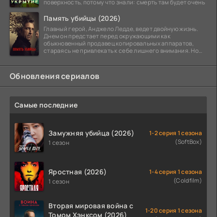
поверхность, потому что знали: смерть там будет очень
Память убийцы (2026)
Главный герой, Анджело Ледде, ведет двойную жизнь.
Днем он предстает перед окружающими как
обыкновенный продавец копировальных аппаратов,
стараясь не привлекать к себе лишнего внимания. Но
когда
Обновления сериалов
Самые последние
Замужняя убийца (2026)
1-2 серия 1 сезона
(SoftBox)
1 сезон
Яростная (2026)
1-4 серия 1 сезона
(Coldfilm)
1 сезон
Вторая мировая война с
1-20 серия 1 сезона
Томом Хэнксом (2026)