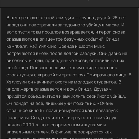
В центре сюжета этой комедии — группа друзей. 26 лет
назад они повстречали загадочного убийцу в маске. И
вот спустя годы прошлое возвращается, и герои снова
оказываются в эпицентре безумных событий. Синди
Кэмпбелл, Рэй Уилкинс, Бренда и Шорти Микс
встречаются вновь после долгой разлуки. Они давно не
виделись, и годы, проведённые врозь, оставили на них
свой след. Повзрослевшим героям придётся снова
столкнуться с угрозой смерти от рук Призрачного лица. В
Хэллоуин он начинает охоту на молодых студентов. В
числе жертв оказывается и дочь Синди. Друзьям
придётся объединиться и вычислить серийного убийцу.
Он пойдёт на всё, лишь бы уничтожить их. «Очень
страшное кино 6» позиционируется как перезапуск
франшизы. Создатели хотят вернуть тот самый дух
начала 2000-х, но с современными шутками и
визуальным стилем. В фильме пародируются как
классические ужастики, так и свежие хиты жанра. К уже