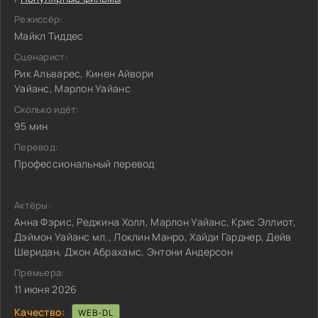
Режиссёр:
Майкл Тиддес
Сценарист:
Рик Альварес, Кинен Айвори
Уайанс, Марлон Уайанс
Сколько идёт:
95 мин
Перевод:
Профессиональный перевод
Актёры:
Анна Фэрис, Реджина Холл, Марлон Уайанс, Крис Эллиот,
Дэймон Уайанс мл., Локлин Манро, Хайди Гарднер, Дейв
Шеридан, Джон Абрахамс, Энтони Андерсон
Премьера:
11 июня 2026
Качество:
WEB-DL