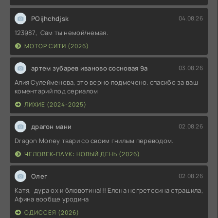
POijhchdjsk
04.08.26
123987, Сам ты немой/немая.
МОТОР СИТИ (2026)
артем зубарев иваново сосновая 9а
03.08.26
Алия Сулейменова, это верно подмечено. спасибо за ваш
коментарий под сериалом
ЛИХИЕ (2024-2025)
драгон мани
02.08.26
Dragon Money твари со своим гнилым переводом.
ЧЕЛОВЕК-ПАУК: НОВЫЙ ДЕНЬ (2026)
Олег
02.08.26
Катя, дура ох и блювотина!!! Елена негретосина страшила,
Афина вообще уродина
ОДИССЕЯ (2026)