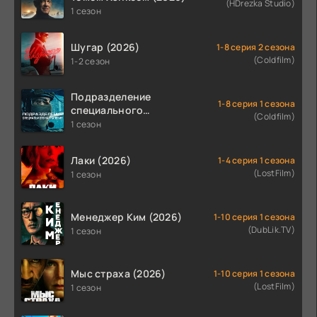
(HDrezka Studio)
1 сезон
Шугар (2026)
1-8 серия 2 сезона
(Coldfilm)
1-2 сезон
Подразделение
1-8 серия 1 сезона
специального
(Coldfilm)
назначения (2026)
1 сезон
Лаки (2026)
1-4 серия 1 сезона
(LostFilm)
1 сезон
Менеджер Ким (2026)
1-10 серия 1 сезона
(DubLik.TV)
1 сезон
Мыс страха (2026)
1-10 серия 1 сезона
(LostFilm)
1 сезон