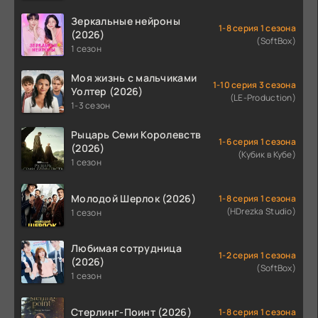
Зеркальные нейроны
1-8 серия 1 сезона
(2026)
(SoftBox)
1 сезон
Моя жизнь с мальчиками
1-10 серия 3 сезона
Уолтер (2026)
(LE-Production)
1-3 сезон
Рыцарь Семи Королевств
1-6 серия 1 сезона
(2026)
(Кубик в Кубе)
1 сезон
Молодой Шерлок (2026)
1-8 серия 1 сезона
(HDrezka Studio)
1 сезон
Любимая сотрудница
1-2 серия 1 сезона
(2026)
(SoftBox)
1 сезон
Стерлинг-Поинт (2026)
1-8 серия 1 сезона