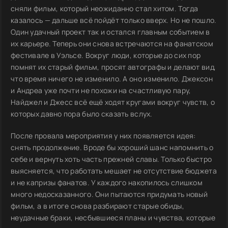
сняли фильм, который неожиданно стал хитом. Тогда
казалось — дальше всё пойдёт только вверх. Но не пошло.
Один удачный проект так и остался главным событием в
их карьере. Теперь они снова встречаются на фанатском
фестивале в Уэльсе. Вокруг люди, которые до сих пор
помнят их старый фильм, просят автографы и делают вид,
что время ничего не изменило. А оно изменило. Джексон
и Андреа уже почти не похожи на счастливую пару,
Найджел и Джесс всё ещё ходят кругами вокруг чувств, о
которых давно пора было сказать вслух.
После провала мероприятия у них появляется идея:
снять продолжение. Вроде бы хороший шанс напомнить о
себе и вернуть хоть часть прежней славы. Только быстро
выясняется, что работать мешает не отсутствие бюджета
и не капризы фанатов. У каждого накопилось слишком
много недосказанного. Они пытаются придумать новый
фильм, а в итоге снова разбирают старые обиды,
неудачные браки, несбывшиеся планы и чувства, которые