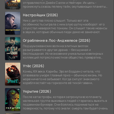
отправляются Джейк Салли и Нейтири. Их цель –
проникнуть сквозь пелену тайн, окутывающих планеты
системы
Настройщик (2026)
Ник с детства плохо слышит. Только вот эта
особенность сыграла с ним злую шутку наоборот: его
слух стал невероятно тонким. Он слышит такие нюансы
в звуках, которые обычные люди даже не замечают.
Ограбление в Лос-Анджелесе (2026)
Под шум океанских волн на элитных виллах
разыгрывается другая драма — бесшумная и
беспощадная. Исчезновение уникальных ювелирных
коллекций потрясло местное общество, превратив
побережье из курорта в
Утёс (2026)
Конец XIX века. Карибы. Эрсел Бодден считала, что
отвоевала у моря главный приз — обычную жизнь. Но
море ничего не забывает. Когда силуэт знакомого
корабля встаёт на горизонте её тихой гавани,
Укрытие (2026)
После катастрофы, которая затронула всю планету,
маленькая группа выживших людей старалась выжить в
подземном бункере. Они боялись подниматься на
поверхность, потому что знали: смерть там будет очень