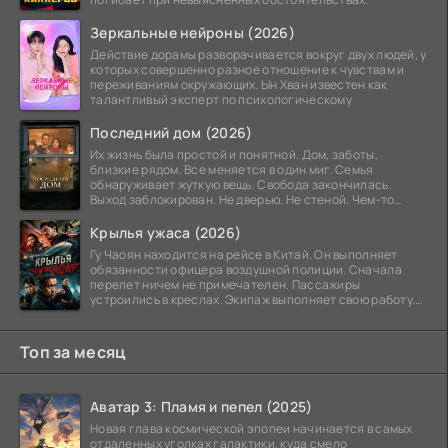
Зеркальные нейроны (2026)
Действие дорамы разворачивается вокруг двух людей, у
которых совершенно разное отношение к чувствам и
переживаниям окружающих. Ын Хван известен как
талантливый эксперт по психологическому
Последний дом (2026)
Их жизнь была простой и понятной. Дом, заботы,
близкие рядом. Все меняется в один миг. Семья
обнаруживает жуткую вещь. Свобода закончилась.
Выход заблокирован. Не дверью. Не стеной. Чем-то
невидимым.
Крылья ужаса (2026)
Гу Чаоян находится на рейсе в Китай. Он выполняет
обязанности офицера воздушной полиции. Сначала
перелет ничем не примечателен. Пассажиры
устроились в креслах. Экипаж выполняет свою работу.
Лайнер
Топ за месяц
Аватар 3: Пламя и пепел (2025)
Новая глава космической эпопеи начинается в самых
отдаленных уголках галактики, куда смело