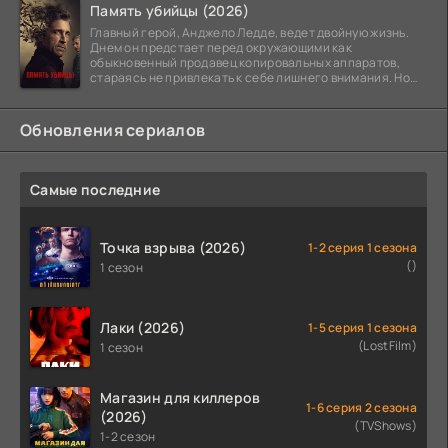
Память убийцы (2026)
Главный герой, Анджело Ледде, ведет двойную жизнь.
Днем он предстает перед окружающими как
обыкновенный продавец копировальных аппаратов,
стараясь не привлекать к себе лишнего внимания. Но
когда
Обновления сериалов
Самые последние
Точка взрыва (2026)
1-2 серия 1 сезона
()
1 сезон
Лаки (2026)
1-5 серия 1 сезона
(LostFilm)
1 сезон
Магазин для киллеров
1-6 серия 2 сезона
(2026)
(TVShows)
1-2 сезон