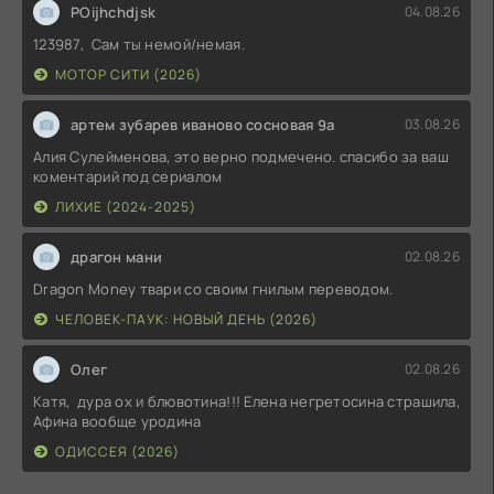
POijhchdjsk
04.08.26
123987, Сам ты немой/немая.
МОТОР СИТИ (2026)
артем зубарев иваново сосновая 9а
03.08.26
Алия Сулейменова, это верно подмечено. спасибо за ваш
коментарий под сериалом
ЛИХИЕ (2024-2025)
драгон мани
02.08.26
Dragon Money твари со своим гнилым переводом.
ЧЕЛОВЕК-ПАУК: НОВЫЙ ДЕНЬ (2026)
Олег
02.08.26
Катя, дура ох и блювотина!!! Елена негретосина страшила,
Афина вообще уродина
ОДИССЕЯ (2026)