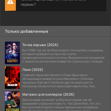
первым?
Только добавленные
Точка взрыва (2026)
Был 1986 год, когда Финляндия столкнулась с вызовом,
который проверил на прочность всю
правоохранительную систему. Вооруженное нападение
с захватом заложников повергло страну в шок. Каждая
минута той
Лаки (2026)
Главной героиней является Лаки Армстронг,
обладающая невероятным обаянием и сложным
прошлым. В её детстве была другая реальность,
поскольку её воспитал красноречивый отец. Они
постоянно перемещались,
Магазин для киллеров (2026)
Джи Ан едва начинает учёбу в колледже, как её
накрывает страшная новость: Чон Джин Ман, тот, кто
был для неё опорой и самым преданным человеком,
погибает при невыясненных обстоятельствах.