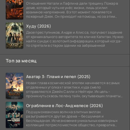
Отношения Натали и Лафлина дали трещину. Пожар в
доме, который чуть не унёс жизни, лишь усилил
взаимное напряжение. В этот момент появляется
пожарный Джек. Он приходит на помощь, но за этим
стоит его
Худу (2026)
Двое преступников, Андре и Алисса, получают задание
от криминального авторитета по кличке Капитан. Нужно
найти сундук с золотом Конфедерации, который когда-
то спрятали в старом здании на заброшенной
Топ за месяц
Аватар 3: Пламя и пепел (2025)
Новая глава космической эпопеи начинается в самых
отдаленных уголках галактики, куда смело
отправляются Джейк Салли и Нейтири. Их цель –
проникнуть сквозь пелену тайн, окутывающих планеты
системы
Ограбление в Лос-Анджелесе (2026)
Под шум океанских волн на элитных виллах
разыгрывается другая драма — бесшумная и
беспощадная. Исчезновение уникальных ювелирных
коллекций потрясло местное общество, превратив
побережье из курорта в