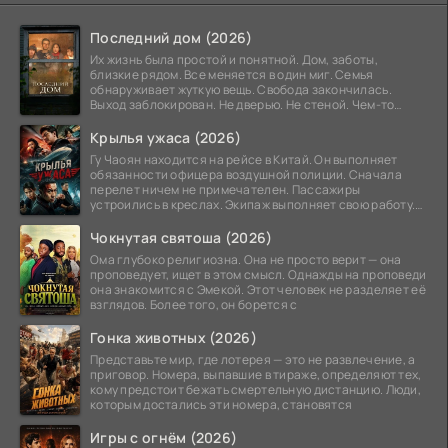
Последний дом (2026)
Их жизнь была простой и понятной. Дом, заботы,
близкие рядом. Все меняется в один миг. Семья
обнаруживает жуткую вещь. Свобода закончилась.
Выход заблокирован. Не дверью. Не стеной. Чем-то
невидимым.
Крылья ужаса (2026)
Гу Чаоян находится на рейсе в Китай. Он выполняет
обязанности офицера воздушной полиции. Сначала
перелет ничем не примечателен. Пассажиры
устроились в креслах. Экипаж выполняет свою работу.
Лайнер
Чокнутая святоша (2026)
Ома глубоко религиозна. Она не просто верит — она
проповедует, ищет в этом смысл. Однажды на проповеди
она знакомится с Эмекой. Этот человек не разделяет её
взглядов. Более того, он борется с
Гонка животных (2026)
Представьте мир, где лотерея — это не развлечение, а
приговор. Номера, выпавшие в тираже, определяют тех,
кому предстоит бежать смертельную дистанцию. Люди,
которым достались эти номера, становятся
Игры с огнём (2026)