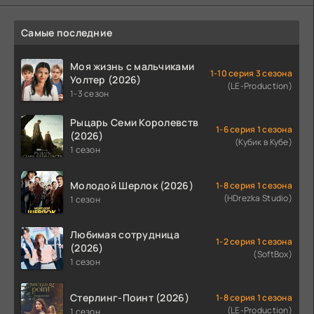
Самые последние
Моя жизнь с мальчиками
1-10 серия 3 сезона
Уолтер (2026)
(LE-Production)
1-3 сезон
Рыцарь Семи Королевств
1-6 серия 1 сезона
(2026)
(Кубик в Кубе)
1 сезон
Молодой Шерлок (2026)
1-8 серия 1 сезона
(HDrezka Studio)
1 сезон
Любимая сотрудница
1-2 серия 1 сезона
(2026)
(SoftBox)
1 сезон
Стерлинг-Поинт (2026)
1-8 серия 1 сезона
(LE-Production)
1 сезон