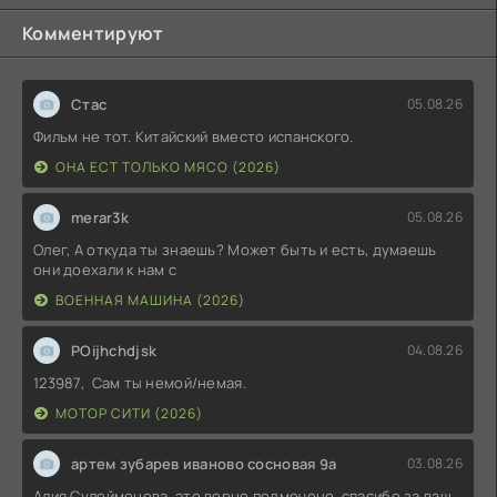
Комментируют
Стас
05.08.26
Фильм не тот. Китайский вместо испанского.
ОНА ЕСТ ТОЛЬКО МЯСО (2026)
merar3k
05.08.26
Олег, А откуда ты знаешь? Может быть и есть, думаешь
они доехали к нам с
ВОЕННАЯ МАШИНА (2026)
POijhchdjsk
04.08.26
123987, Сам ты немой/немая.
МОТОР СИТИ (2026)
артем зубарев иваново сосновая 9а
03.08.26
Алия Сулейменова, это верно подмечено. спасибо за ваш