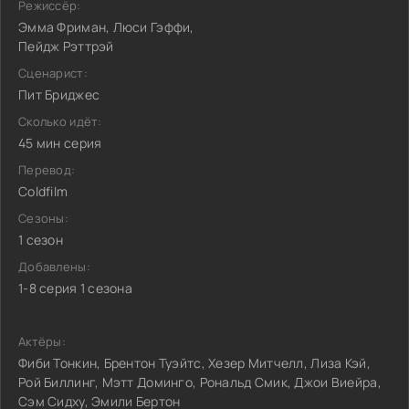
Режиссёр:
Эмма Фриман, Люси Гэффи,
Пейдж Рэттрэй
Сценарист:
Пит Бриджес
Сколько идёт:
45 мин серия
Перевод:
Coldfilm
Сезоны:
1 сезон
Добавлены:
1-8 серия 1 сезона
Актёры:
Фиби Тонкин, Брентон Туэйтс, Хезер Митчелл, Лиза Кэй,
Рой Биллинг, Мэтт Доминго, Рональд Смик, Джои Виейра,
Сэм Сидху, Эмили Бертон