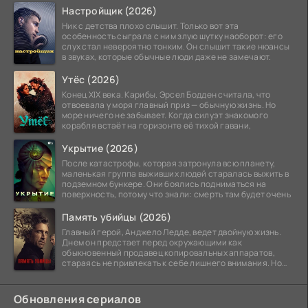
Настройщик (2026)
Ник с детства плохо слышит. Только вот эта
особенность сыграла с ним злую шутку наоборот: его
слух стал невероятно тонким. Он слышит такие нюансы
в звуках, которые обычные люди даже не замечают.
Утёс (2026)
Конец XIX века. Карибы. Эрсел Бодден считала, что
отвоевала у моря главный приз — обычную жизнь. Но
море ничего не забывает. Когда силуэт знакомого
корабля встаёт на горизонте её тихой гавани,
Укрытие (2026)
После катастрофы, которая затронула всю планету,
маленькая группа выживших людей старалась выжить в
подземном бункере. Они боялись подниматься на
поверхность, потому что знали: смерть там будет очень
Память убийцы (2026)
Главный герой, Анджело Ледде, ведет двойную жизнь.
Днем он предстает перед окружающими как
обыкновенный продавец копировальных аппаратов,
стараясь не привлекать к себе лишнего внимания. Но
когда
Обновления сериалов