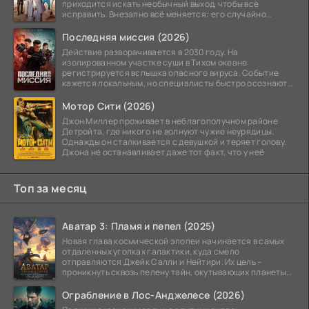
приходится искать необычный выход, чтобы всё
исправить. Внезапно всё меняется: его случайно
добавляют в
Последняя миссия (2026)
Действие разворачивается в 2030 году. На
изолированном участке суши в Тихом океане
регистрируется вспышка опасного вируса. Событие
кажется локальным, но специалисты быстро осознают:
как только
Мотор Сити (2026)
Джон Миллер проживает в неблагополучном районе
Детройта, где никого не волнуют чужие неурядицы.
Однажды он сталкивается с девушкой и теряет голову.
Джона не останавливает даже тот факт, что у неё
Топ за месяц
Аватар 3: Пламя и пепел (2025)
Новая глава космической эпопеи начинается в самых
отдаленных уголках галактики, куда смело
отправляются Джейк Салли и Нейтири. Их цель –
проникнуть сквозь пелену тайн, окутывающих планеты
системы
Ограбление в Лос-Анджелесе (2026)