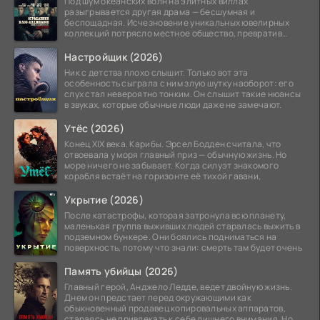
Под шум океанских волн на элитных виллах
разыгрывается другая драма — бесшумная и
беспощадная. Исчезновение уникальных ювелирных
коллекций потрясло местное общество, превратив
побережье из курорта в
Настройщик (2026)
Ник с детства плохо слышит. Только вот эта
особенность сыграла с ним злую шутку наоборот: его
слух стал невероятно тонким. Он слышит такие нюансы
в звуках, которые обычные люди даже не замечают.
Утёс (2026)
Конец XIX века. Карибы. Эрсел Бодден считала, что
отвоевала у моря главный приз — обычную жизнь. Но
море ничего не забывает. Когда силуэт знакомого
корабля встаёт на горизонте её тихой гавани,
Укрытие (2026)
После катастрофы, которая затронула всю планету,
маленькая группа выживших людей старалась выжить в
подземном бункере. Они боялись подниматься на
поверхность, потому что знали: смерть там будет очень
Память убийцы (2026)
Главный герой, Анджело Ледде, ведет двойную жизнь.
Днем он предстает перед окружающими как
обыкновенный продавец копировальных аппаратов,
стараясь не привлекать к себе лишнего внимания. Но