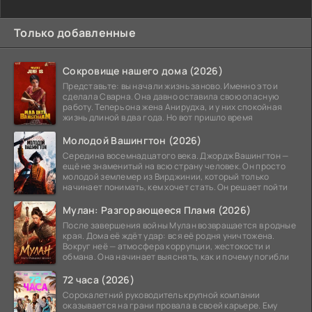
Только добавленные
Сокровище нашего дома (2026)
Представьте: вы начали жизнь заново. Именно это и
сделала Сварна. Она давно оставила свою опасную
работу. Теперь она жена Анирудха, и у них спокойная
жизнь длиной в два года. Но вот пришло время
Молодой Вашингтон (2026)
Середина восемнадцатого века. Джордж Вашингтон —
ещё не знаменитый на всю страну человек. Он просто
молодой землемер из Вирджинии, который только
начинает понимать, кем хочет стать. Он решает пойти
Мулан: Разгорающееся Пламя (2026)
После завершения войны Мулан возвращается в родные
края. Дома её ждёт удар: вся её родня уничтожена.
Вокруг неё — атмосфера коррупции, жестокости и
обмана. Она начинает выяснять, как и почему погибли
72 часа (2026)
Сорокалетний руководитель крупной компании
оказывается на грани провала в своей карьере. Ему