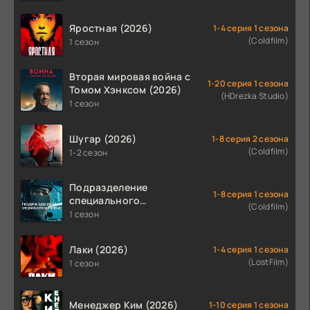
Яростная (2026)
1-4 серия 1 сезона
(Coldfilm)
1 сезон
Вторая мировая война с
1-20 серия 1 сезона
Томом Хэнксом (2026)
(HDrezka Studio)
1 сезон
Шугар (2026)
1-8 серия 2 сезона
(Coldfilm)
1-2 сезон
Подразделение
1-8 серия 1 сезона
специального
(Coldfilm)
назначения (2026)
1 сезон
Лаки (2026)
1-4 серия 1 сезона
(LostFilm)
1 сезон
Менеджер Ким (2026)
1-10 серия 1 сезона