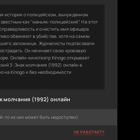
ая история о полицейском, вынужденном
звестным как "маньяк-полицейский". На этот
 справедливость и очистить имя офицера
ливо обвиняют в убийстве, хотя на самом
вшего заложнице. Журналисты подтасовали
пострадать. Он начинает свою кровавую
оре. Онлайн-кинотеатр Kinogo открывает
ий 3: Знак молчания (1992) онлайн в
о на Kinogo и без необходимости
к молчания (1992) онлайн
й-то из них может быть недоступен)
НЕ РАБОТАЕТ?