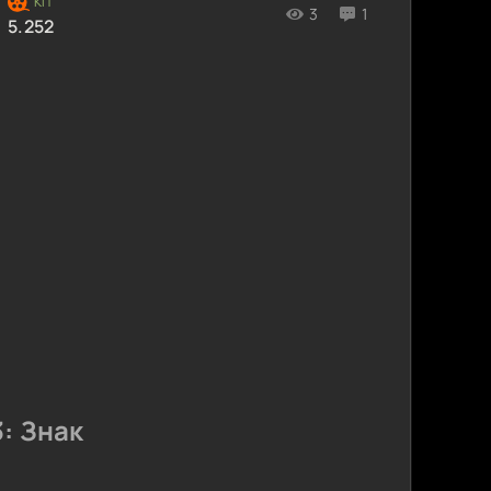
3
1
5.252
: Знак