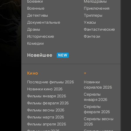
Боевики
Мелодрамы
Военные
Приключения
Детективы
Триллеры
Документальные
Ужасы
Драмы
Фантастические
Исторические
Фэнтези
Комедии
Новейшее
Кино
+
Последние фильмы 2026
Новинки
сериалов 2026
Новинки кино 2026
Сериалы
Фильмы января 2026
января 2026
Фильмы февраля 2026
Сериалы
Фильмы весны 2026
февраля 2026
Фильмы марта 2026
Сериалы весны
Фильмы апреля 2026
2026