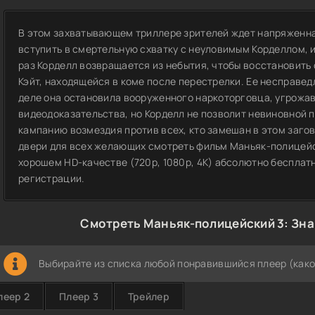
В этом захватывающем триллере зрителей ждет напряженн
вступить в смертельную схватку с неуловимым Корделлом, и
раз Корделл возвращается из небытия, чтобы восстановить
Кэйт, находящейся в коме после перестрелки. Ее несправед
деле она остановила вооруженного наркоторговца, угрожа
видеодоказательства, но Корделл не позволит невиновной 
кампанию возмездия против всех, кто замешан в этом загов
двери для всех желающих смотреть фильм Маньяк-полицейск
хорошем HD-качестве (720p, 1080p, 4K) абсолютно бесплатн
регистрации.
Смотреть Маньяк-полицейский 3: Зна
Выбирайте из списка любой понравившийся плеер (како
леер 2
Плеер 3
Трейлер