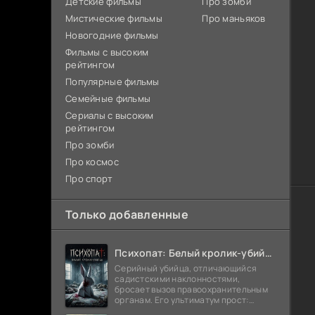
Детские фильмы
Про зомби
Мистические фильмы
Про маньяков
Новогодние фильмы
Фильмы с высоким
рейтингом
Популярные фильмы
Семейные фильмы
Сериалы с высоким
рейтингом
Про зомби
Про космос
Про спорт
Только добавленные
Психопат: Белый кролик-убийца (2026)
Серийный убийца, отличающийся
садистскими наклонностями,
бросает вызов правоохранительным
органам. Его ультиматум прост:
попробуйте поймать меня. После