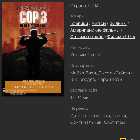
Страна: США
Жанры:
Боевики
/
Ужасы
/
Фильмы
/
Американские фильмы
/
Фильмы онлайн
/
Фильмы 90-х
Режиссёр:
Уильям Лустиг
Сценарист:
Майкл Лихи, Джоэль Сойзон,
В.К. Бордер, Ларри Коэн
СМОТРЕТЬ ОНЛАЙН
Сколько идёт:
1 ч 24 мин
Перевод:
Одноголосый закадровый,
Оригинальный, Субтитры