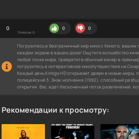
0
0
0
Голосов:
0
Погрузитесь в безграничный мир кино с Киного, вашим 
каждом экране в вашем доме! Ощутите волшебство кин
любой точке мира, превратите обычный вечер в премье
погрузитесь в интерактивное кинопутешествие на СмартТВ
Каждый день Kinogo HD открывает двери в новые миры,
полицейский 3: Знак молчания (1992), способный разбу
открытия. Вас ждет бесконечный поток развлечений, ко
Рекомендации к просмотру: