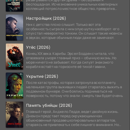
беспощадная. Исчезновение уникальных ювелирных
коллекций потрясло местное общество, превратив
побережье из курорта в
Настройщик (2026)
Ник с детства плохо слышит. Только вот эта
особенность сыграла с ним злую шутку наоборот: его
слух стал невероятно тонким. Он слышит такие нюансы
в звуках, которые обычные люди даже не замечают.
Утёс (2026)
Конец XIX века. Карибы. Эрсел Бодден считала, что
отвоевала у моря главный приз — обычную жизнь. Но
море ничего не забывает. Когда силуэт знакомого
корабля встаёт на горизонте её тихой гавани,
Укрытие (2026)
После катастрофы, которая затронула всю планету,
маленькая группа выживших людей старалась выжить в
подземном бункере. Они боялись подниматься на
поверхность, потому что знали: смерть там будет очень
Память убийцы (2026)
Главный герой, Анджело Ледде, ведет двойную жизнь.
Днем он предстает перед окружающими как
обыкновенный продавец копировальных аппаратов,
стараясь не привлекать к себе лишнего внимания. Но
когда