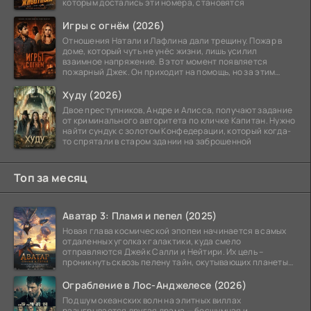
которым достались эти номера, становятся
Игры с огнём (2026)
Отношения Натали и Лафлина дали трещину. Пожар в
доме, который чуть не унёс жизни, лишь усилил
взаимное напряжение. В этот момент появляется
пожарный Джек. Он приходит на помощь, но за этим
стоит его
Худу (2026)
Двое преступников, Андре и Алисса, получают задание
от криминального авторитета по кличке Капитан. Нужно
найти сундук с золотом Конфедерации, который когда-
то спрятали в старом здании на заброшенной
Топ за месяц
Аватар 3: Пламя и пепел (2025)
Новая глава космической эпопеи начинается в самых
отдаленных уголках галактики, куда смело
отправляются Джейк Салли и Нейтири. Их цель –
проникнуть сквозь пелену тайн, окутывающих планеты
системы
Ограбление в Лос-Анджелесе (2026)
Под шум океанских волн на элитных виллах
разыгрывается другая драма — бесшумная и