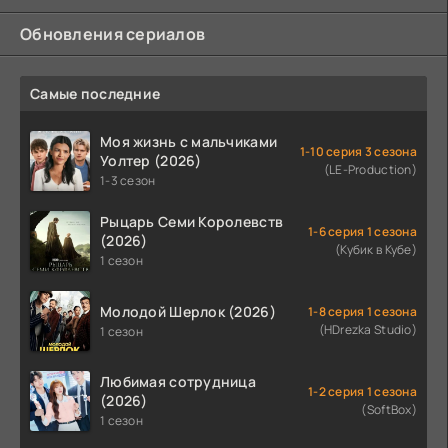
Обновления сериалов
Самые последние
Моя жизнь с мальчиками
1-10 серия 3 сезона
Уолтер (2026)
(LE-Production)
1-3 сезон
Рыцарь Семи Королевств
1-6 серия 1 сезона
(2026)
(Кубик в Кубе)
1 сезон
Молодой Шерлок (2026)
1-8 серия 1 сезона
(HDrezka Studio)
1 сезон
Любимая сотрудница
1-2 серия 1 сезона
(2026)
(SoftBox)
1 сезон