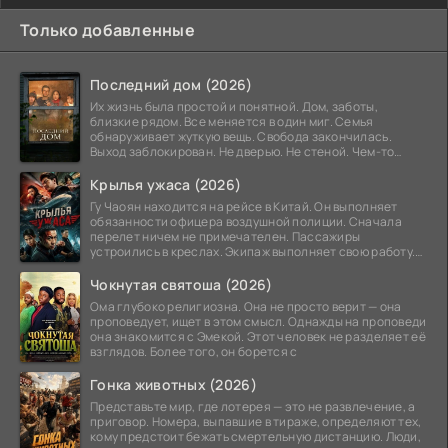
Только добавленные
Последний дом (2026)
Их жизнь была простой и понятной. Дом, заботы,
близкие рядом. Все меняется в один миг. Семья
обнаруживает жуткую вещь. Свобода закончилась.
Выход заблокирован. Не дверью. Не стеной. Чем-то
невидимым.
Крылья ужаса (2026)
Гу Чаоян находится на рейсе в Китай. Он выполняет
обязанности офицера воздушной полиции. Сначала
перелет ничем не примечателен. Пассажиры
устроились в креслах. Экипаж выполняет свою работу.
Лайнер
Чокнутая святоша (2026)
Ома глубоко религиозна. Она не просто верит — она
проповедует, ищет в этом смысл. Однажды на проповеди
она знакомится с Эмекой. Этот человек не разделяет её
взглядов. Более того, он борется с
Гонка животных (2026)
Представьте мир, где лотерея — это не развлечение, а
приговор. Номера, выпавшие в тираже, определяют тех,
кому предстоит бежать смертельную дистанцию. Люди,