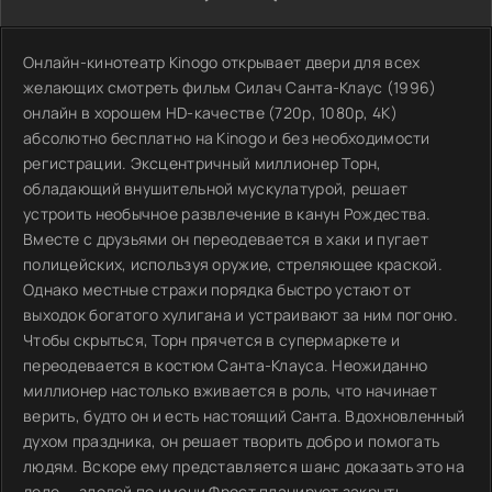
Онлайн-кинотеатр Kinogo открывает двери для всех
желающих смотреть фильм Силач Санта-Клаус (1996)
онлайн в хорошем HD-качестве (720p, 1080p, 4K)
абсолютно бесплатно на Kinogo и без необходимости
регистрации. Эксцентричный миллионер Торн,
обладающий внушительной мускулатурой, решает
устроить необычное развлечение в канун Рождества.
Вместе с друзьями он переодевается в хаки и пугает
полицейских, используя оружие, стреляющее краской.
Однако местные стражи порядка быстро устают от
выходок богатого хулигана и устраивают за ним погоню.
Чтобы скрыться, Торн прячется в супермаркете и
переодевается в костюм Санта-Клауса. Неожиданно
миллионер настолько вживается в роль, что начинает
верить, будто он и есть настоящий Санта. Вдохновленный
духом праздника, он решает творить добро и помогать
людям. Вскоре ему представляется шанс доказать это на
деле — злодей по имени Фрост планирует закрыть