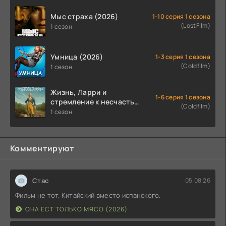
Мыс страха (2026)
1-10 серия 1 сезона
(LostFilm)
1 сезон
Умница (2026)
1-3 серия 1 сезона
(Coldfilm)
1 сезон
Жизнь, Ларри и
1-6 серия 1 сезона
стремление к несчастью:
(Coldfilm)
Почти история Америки
1 сезон
(2026)
Комментируют
Стас
05.08.26
Фильм не тот. Китайский вместо испанского.
ОНА ЕСТ ТОЛЬКО МЯСО (2026)