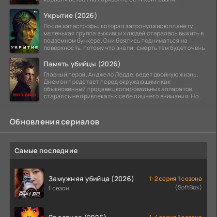
Укрытие (2026)
После катастрофы, которая затронула всю планету,
маленькая группа выживших людей старалась выжить в
подземном бункере. Они боялись подниматься на
поверхность, потому что знали: смерть там будет очень
Память убийцы (2026)
Главный герой, Анджело Ледде, ведет двойную жизнь.
Днем он предстает перед окружающими как
обыкновенный продавец копировальных аппаратов,
стараясь не привлекать к себе лишнего внимания. Но
когда
Обновления сериалов
Самые последние
Замужняя убийца (2026)
1-2 серия 1 сезона
(SoftBox)
1 сезон