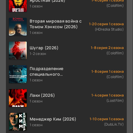
Яростная (2026)
1-4 серия 1 сезона
(Coldfilm)
1 сезон
Вторая мировая война с
1-20 серия 1 сезона
Томом Хэнксом (2026)
(HDrezka Studio)
1 сезон
Шугар (2026)
1-8 серия 2 сезона
(Coldfilm)
1-2 сезон
Подразделение
1-8 серия 1 сезона
специального
(Coldfilm)
назначения (2026)
1 сезон
Лаки (2026)
1-4 серия 1 сезона
(LostFilm)
1 сезон
Менеджер Ким (2026)
1-10 серия 1 сезона
(DubLik.TV)
1 сезон