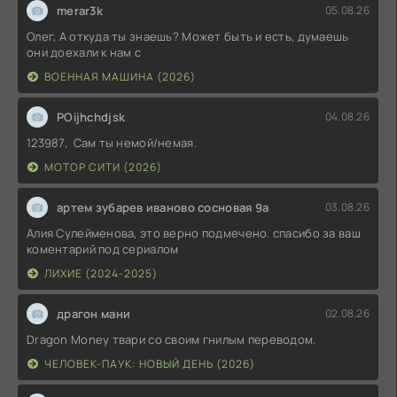
merar3k
05.08.26
Олег, А откуда ты знаешь? Может быть и есть, думаешь
они доехали к нам с
ВОЕННАЯ МАШИНА (2026)
POijhchdjsk
04.08.26
123987, Сам ты немой/немая.
МОТОР СИТИ (2026)
артем зубарев иваново сосновая 9а
03.08.26
Алия Сулейменова, это верно подмечено. спасибо за ваш
коментарий под сериалом
ЛИХИЕ (2024-2025)
драгон мани
02.08.26
Dragon Money твари со своим гнилым переводом.
ЧЕЛОВЕК-ПАУК: НОВЫЙ ДЕНЬ (2026)