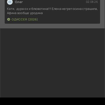
Олег
02.08.26
Катя, дура ох и блювотина!!! Елена негретосина страшила,
Афина вообще уродина
ОДИССЕЯ (2026)