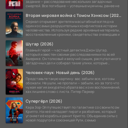
задание — расследование нескольких загадочных
смертей. Все погибшие — успешные мужчины, ранее не
Вторая мировая война с Томом Хэнксом (2026)
Сериал открывает зрителям масштабный взгляд на
один из самых разрушительных конфликтов в истории
человечества. Используя редкие архивные материалы,
восстановленные хроники, свидетельства очевидцев и
Шугар (2026)
Главный герой — частный детектив Джон Шугар,
который известен своими расследованиями по всей
Америке. Он толковый и везучий сыщик, распутал много
загадочных дел и собирал такие улики, которые
помогли
Человек-паук: Новый день (2026)
Представьте такую картину: вас забыли все, кого вы
обожали. Не ушли, не пропали — забыли, из-за того что
чужая магия аккуратно убрала вас из их воспоминаний,
как лишнее слово с листа. Питер Паркер
Супергёрл (2026)
Кара Зор-Эл путешествует по галактике со своим псом
Крипто. На неё нападает пират и разбойник, который
угоняет её корабль и ранит Крипто. Объединив силы с
новой подругой и союзницей Рути, семью