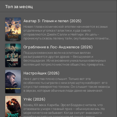
Топ за месяц
Аватар 3: Пламя и пепел (2025)
Новая глава космической эпопеи начинается в самых
отдаленных уголках галактики, куда смело
отправляются Джейк Салли и Нейтири. Их цель –
проникнуть сквозь пелену тайн, окутывающих планеты
системы
Ограбление в Лос-Анджелесе (2026)
Под шум океанских волн на элитных виллах
разыгрывается другая драма — бесшумная и
беспощадная. Исчезновение уникальных ювелирных
коллекций потрясло местное общество, превратив
побережье из курорта в
Настройщик (2026)
Ник с детства плохо слышит. Только вот эта
особенность сыграла с ним злую шутку наоборот: его
слух стал невероятно тонким. Он слышит такие нюансы
в звуках, которые обычные люди даже не замечают.
Утёс (2026)
Конец XIX века. Карибы. Эрсел Бодден считала, что
отвоевала у моря главный приз — обычную жизнь. Но
море ничего не забывает. Когда силуэт знакомого
корабля встаёт на горизонте её тихой гавани,