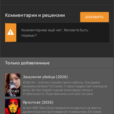
Комментарии и рецензии
ДОБАВИТЬ
Комментариев ещё нет. Желаете быть
первым?
Только добавленные
Замужняя убийца (2026)
Ю Бо На — эталон спокойствия и заботы. Она давно
замужем за Квон Тэ Соном. У пары подрастает малышка-
дочь. Бо На создаёт в доме атмосферу тепла и
стабильности. Родственники считают их союз
Яростная (2026)
Агент ФБР Элис Блэк привыкла опираться на факты,
даже когда они противоречат очевидному. Её новое