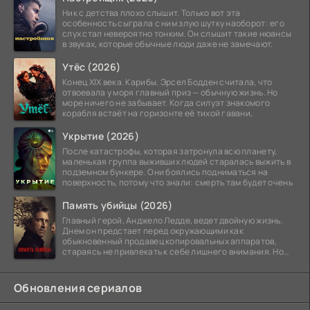
Ник с детства плохо слышит. Только вот эта
особенность сыграла с ним злую шутку наоборот: его
слух стал невероятно тонким. Он слышит такие нюансы
в звуках, которые обычные люди даже не замечают.
Утёс (2026)
Конец XIX века. Карибы. Эрсел Бодден считала, что
отвоевала у моря главный приз — обычную жизнь. Но
море ничего не забывает. Когда силуэт знакомого
корабля встаёт на горизонте её тихой гавани,
Укрытие (2026)
После катастрофы, которая затронула всю планету,
маленькая группа выживших людей старалась выжить в
подземном бункере. Они боялись подниматься на
поверхность, потому что знали: смерть там будет очень
Память убийцы (2026)
Главный герой, Анджело Ледде, ведет двойную жизнь.
Днем он предстает перед окружающими как
обыкновенный продавец копировальных аппаратов,
стараясь не привлекать к себе лишнего внимания. Но
когда
Обновления сериалов