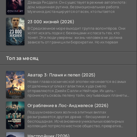
Дэвида Рисдаля. Он существует в режиме автопилота:
дом, машинная рутина, безэмоциональная работа.
Мужчина дистанцируется от всех, кто пытается
23 000 жизней (2026)
В Средиземное море выходит группа волонтёров. Они
хотят искать лодки с беженцами и спасать тех, кто
тонет. Эти люди уверены: жизнь человека не должна
зависеть от границ или бюрократии. Но их первая
Топ за месяц
Аватар 3: Пламя и пепел (2025)
Новая глава космической эпопеи начинается в самых
отдаленных уголках галактики, куда смело
отправляются Джейк Салли и Нейтири. Их цель –
проникнуть сквозь пелену тайн, окутывающих планеты
системы
Ограбление в Лос-Анджелесе (2026)
Под шум океанских волн на элитных виллах
разыгрывается другая драма — бесшумная и
беспощадная. Исчезновение уникальных ювелирных
коллекций потрясло местное общество, превратив
побережье из курорта в
Настройщик (2026)