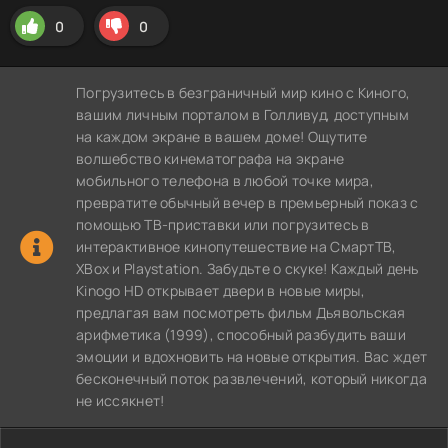
0
0
Погрузитесь в безграничный мир кино с Киного,
вашим личным порталом в Голливуд, доступным
на каждом экране в вашем доме! Ощутите
волшебство кинематографа на экране
мобильного телефона в любой точке мира,
превратите обычный вечер в премьерный показ с
помощью ТВ-приставки или погрузитесь в
интерактивное кинопутешествие на СмартТВ,
XBox и Playstation. Забудьте о скуке! Каждый день
Kinogo HD открывает двери в новые миры,
предлагая вам посмотреть фильм Дьявольская
арифметика (1999), способный разбудить ваши
эмоции и вдохновить на новые открытия. Вас ждет
бесконечный поток развлечений, который никогда
не иссякнет!