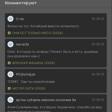
Комментируют
Стас
05.08.26
Фильм не тот. Китайский вместо испанского.
ОНА ЕСТ ТОЛЬКО МЯСО (2026)
merar3k
05.08.26
Олег, А откуда ты знаешь? Может быть и есть, думаешь
они доехали к нам с
ВОЕННАЯ МАШИНА (2026)
POijhchdjsk
04.08.26
123987, Сам ты немой/немая.
МОТОР СИТИ (2026)
артем зубарев иваново сосновая 9а
03.08.26
Алия Сулейменова, это верно подмечено. спасибо за ваш
коментарий под сериалом