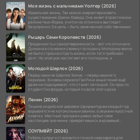
Моя жизнь с мальчиками Уолтер (2026)
Идеальная жизнь. Так можно охарактеризовать
существование Джеки Ховард. Она живет в престижном
районе Нью-Йорка, учится на отлично и выглядит
безупречно. Ее цель — быть замеченной собственными
Рыцарь Семи Королевств (2026)
Преданность и самоотверженность – вот что отличало
Дункана в служении своему господину. Молодому воину
не было страшно отдать жизнь, если того требовал
долг. Но злой рок настигает его господина, и
Молодой Шерлок (2026)
Перед нами не Шерлок Холмс — перед нами его
черновик. В новом сериале Гая Ричи юный гений ещё
даже не подозревает, что станет легендой. Он просто
студент Оксфорда, который по воле злого рока
Ленин (2026)
Тишина индийской деревни Шрирампурам каждый год
взрывается не колокольным звоном, а звуками яростной
схватки. Местный праздник давно забыл свое
настоящее значение, превратившись в кровавый
ритуал.
СОУЛМ8ЙТ (2026)
Гибель супруги становится точкой невозврата для