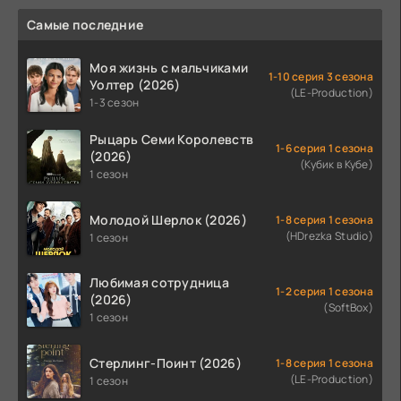
Самые последние
Моя жизнь с мальчиками
1-10 серия 3 сезона
Уолтер (2026)
(LE-Production)
1-3 сезон
Рыцарь Семи Королевств
1-6 серия 1 сезона
(2026)
(Кубик в Кубе)
1 сезон
Молодой Шерлок (2026)
1-8 серия 1 сезона
(HDrezka Studio)
1 сезон
Любимая сотрудница
1-2 серия 1 сезона
(2026)
(SoftBox)
1 сезон
Стерлинг-Поинт (2026)
1-8 серия 1 сезона
(LE-Production)
1 сезон