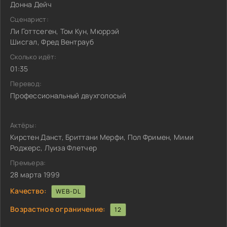
Донна Дейч
Сценарист:
Ли Готтсеген, Том Кун, Мюррэй
Шисгал, Фред Вентрауб
Сколько идёт:
01:35
Перевод:
Профессиональный двухголосый
Актёры:
Кирстен Данст, Бриттани Мерфи, Пол Фримен, Мими
Роджерс, Луиза Флетчер
Премьера:
28 марта 1999
Качество:
WEB-DL
Возрастное ограничение:
12