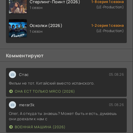
Стерлинг-Поинт (2026)
1-8 серия 1 сезона
(LE-Production)
1 сезон
Осколки (2026)
1-2 серия 1 сезона
(LE-Production)
1 сезон
Комментируют
Стас
05.08.26
Фильм не тот. Китайский вместо испанского.
ОНА ЕСТ ТОЛЬКО МЯСО (2026)
merar3k
05.08.26
Олег, А откуда ты знаешь? Может быть и есть, думаешь
они доехали к нам с
ВОЕННАЯ МАШИНА (2026)