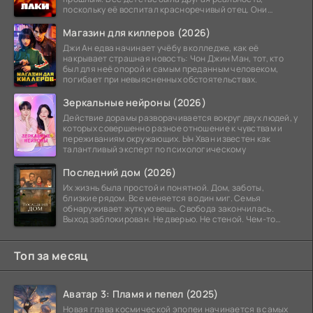
поскольку её воспитал красноречивый отец. Они
постоянно перемещались,
Магазин для киллеров (2026)
Джи Ан едва начинает учёбу в колледже, как её
накрывает страшная новость: Чон Джин Ман, тот, кто
был для неё опорой и самым преданным человеком,
погибает при невыясненных обстоятельствах.
Зеркальные нейроны (2026)
Действие дорамы разворачивается вокруг двух людей, у
которых совершенно разное отношение к чувствам и
переживаниям окружающих. Ын Хван известен как
талантливый эксперт по психологическому
Последний дом (2026)
Их жизнь была простой и понятной. Дом, заботы,
близкие рядом. Все меняется в один миг. Семья
обнаруживает жуткую вещь. Свобода закончилась.
Выход заблокирован. Не дверью. Не стеной. Чем-то
невидимым.
Топ за месяц
Аватар 3: Пламя и пепел (2025)
Новая глава космической эпопеи начинается в самых