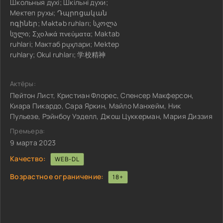
Школьныя духі; Шкільні духи;
Мектеп рухы; Դպրոցական
ոգիներ; Məktəb ruhları; სკოლა
სული; Σχολικά πνεύματα; Maktab
ruhlari; Мактаб рųҳлари; Mektep
ruhlary; Okul ruhları; 学校精神
Актёры:
Пейтон Лист, Кристиан Флорес, Спенсер Макферсон,
Киара Пикардо, Сара Яркин, Майло Манхейм, Ник
Пульезе, Рэйнбоу Уэделл, Джош Цуккерман, Мария Диззия
Премьера:
9 марта 2023
Качество:
WEB-DL
Возрастное ограничение:
18+