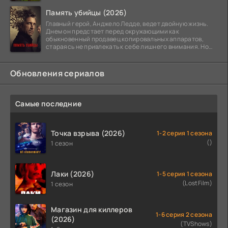
Память убийцы (2026)
Главный герой, Анджело Ледде, ведет двойную жизнь.
Днем он предстает перед окружающими как
обыкновенный продавец копировальных аппаратов,
стараясь не привлекать к себе лишнего внимания. Но
когда
Обновления сериалов
Самые последние
Точка взрыва (2026)
1-2 серия 1 сезона
()
1 сезон
Лаки (2026)
1-5 серия 1 сезона
(LostFilm)
1 сезон
Магазин для киллеров
1-6 серия 2 сезона
(2026)
(TVShows)