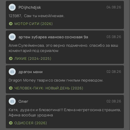
POijhchdjsk
04.08.26
123987, Сам ты немой/немая.
МОТОР СИТИ (2026)
артем зубарев иваново сосновая 9а
03.08.26
Алия Сулейменова, это верно подмечено. спасибо за ваш
коментарий под сериалом
ЛИХИЕ (2024-2025)
драгон мани
02.08.26
Dragon Money твари со своим гнилым переводом.
ЧЕЛОВЕК-ПАУК: НОВЫЙ ДЕНЬ (2026)
Олег
02.08.26
Катя, дура ох и блювотина!!! Елена негретосина страшила,
Афина вообще уродина
ОДИССЕЯ (2026)