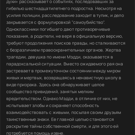
духи» рассказывает о событиях, последовавших за
гибелью шестнадцатилетнего подростка. Несмотря на
усилия полиции, расследование заходит в тупик, и дело
закрывается с формулировкой "самоубийство".
Одноклассники погибшего дают противоречивые
показания, а родители, не веря в официальную версию,
требуют продолжения поисков правды, но сталкиваются
с безразличием правоохранительных органов. Жертва
трагедии, девушка по имени Мэдди, оказывается в
парадоксальной ситуации. Вместо ожидаемого рая она
застревает в промежуточном состоянии между миром
живых и мертвых, возвращаясь в ненавистную школу в
виде призрака. Здесь она обнаруживает целое
сообщество привидений, занятых мелким
вредительством. Однако Мэдди, в отличие от них, не
испытывает злобы и сохраняет способность
взаимодействовать с живыми, посылая своим друзьям
таинственные знаки. Ее главной целью становится
раскрытие тайны собственной смерти, и для этого ей
потребуется помощь извне.