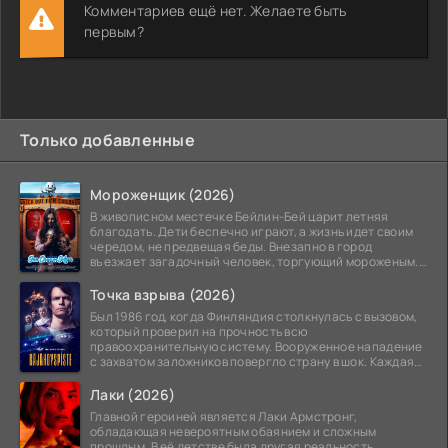
Комментариев ещё нет. Желаете быть
первым?
Только добавленные
Мороженщик (2026)
В живописном местечке Бейлин-Бей царит летняя
благодать. Дети беспечно играют, а жизнь идет своим
чередом, не предвещая беды. Внезапно в город
въезжает загадочный человек, торгующий мороженым.
Его
Точка взрыва (2026)
Был 1986 год, когда Финляндия столкнулась с вызовом,
который проверил на прочность всю
правоохранительную систему. Вооруженное нападение
с захватом заложников повергло страну в шок. Каждая
минута той
Лаки (2026)
Главной героиней является Лаки Армстронг,
обладающая невероятным обаянием и сложным
прошлым. В её детстве была другая реальность,