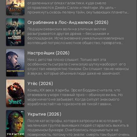
отдаленных уголках галактики, куда смело
отправляются Джейк Салли и Нейтири. Их цель –
проникнуть сквозь пелену тайн, окутывающих планеты
системы
Ограбление в Лос-Анджелесе (2026)
Под шум океанских волн на элитных виллах
разыгрывается другая драма — бесшумная и
беспощадная. Исчезновение уникальных ювелирных
коллекций потрясло местное общество, превратив
побережье из курорта в
Настройщик (2026)
Ник с детства плохо слышит. Только вот эта
особенность сыграла с ним злую шутку наоборот: его
слух стал невероятно тонким. Он слышит такие нюансы
в звуках, которые обычные люди даже не замечают.
Утёс (2026)
Конец XIX века. Карибы. Эрсел Бодден считала, что
отвоевала у моря главный приз — обычную жизнь. Но
море ничего не забывает. Когда силуэт знакомого
корабля встаёт на горизонте её тихой гавани,
Укрытие (2026)
После катастрофы, которая затронула всю планету,
маленькая группа выживших людей старалась выжить в
подземном бункере. Они боялись подниматься на
поверхность, потому что знали: смерть там будет очень