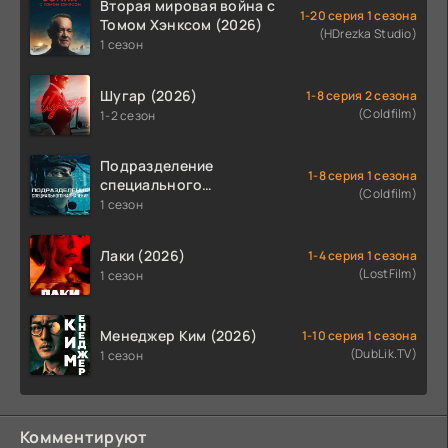
Вторая мировая война с
1-20 серия 1 сезона
Томом Хэнксом (2026)
(HDrezka Studio)
1 сезон
Шугар (2026)
1-8 серия 2 сезона
(Coldfilm)
1-2 сезон
Подразделение
1-8 серия 1 сезона
специального
(Coldfilm)
назначения (2026)
1 сезон
Лаки (2026)
1-4 серия 1 сезона
(LostFilm)
1 сезон
Менеджер Ким (2026)
1-10 серия 1 сезона
(DubLik.TV)
1 сезон
Комментируют