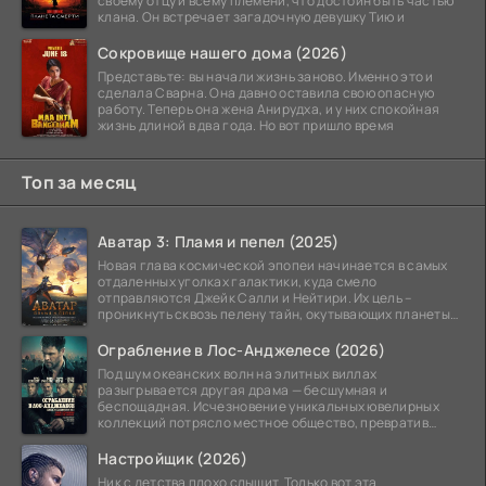
своему отцу и всему племени, что достоин быть частью
клана. Он встречает загадочную девушку Тию и
Сокровище нашего дома (2026)
Представьте: вы начали жизнь заново. Именно это и
сделала Сварна. Она давно оставила свою опасную
работу. Теперь она жена Анирудха, и у них спокойная
жизнь длиной в два года. Но вот пришло время
Топ за месяц
Аватар 3: Пламя и пепел (2025)
Новая глава космической эпопеи начинается в самых
отдаленных уголках галактики, куда смело
отправляются Джейк Салли и Нейтири. Их цель –
проникнуть сквозь пелену тайн, окутывающих планеты
системы
Ограбление в Лос-Анджелесе (2026)
Под шум океанских волн на элитных виллах
разыгрывается другая драма — бесшумная и
беспощадная. Исчезновение уникальных ювелирных
коллекций потрясло местное общество, превратив
побережье из курорта в
Настройщик (2026)
Ник с детства плохо слышит. Только вот эта