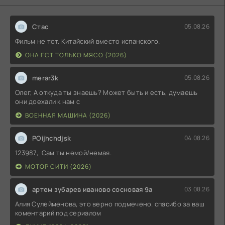
Стас
05.08.26
Фильм не тот. Китайский вместо испанского.
ОНА ЕСТ ТОЛЬКО МЯСО (2026)
merar3k
05.08.26
Олег, А откуда ты знаешь? Может быть и есть, думаешь
они доехали к нам с
ВОЕННАЯ МАШИНА (2026)
POijhchdjsk
04.08.26
123987, Сам ты немой/немая.
МОТОР СИТИ (2026)
артем зубарев иваново сосновая 9а
03.08.26
Алия Сулейменова, это верно подмечено. спасибо за ваш
коментарий под сериалом