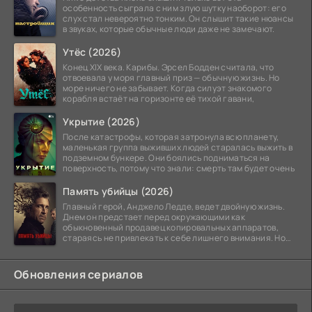
особенность сыграла с ним злую шутку наоборот: его
слух стал невероятно тонким. Он слышит такие нюансы
в звуках, которые обычные люди даже не замечают.
Утёс (2026)
Конец XIX века. Карибы. Эрсел Бодден считала, что
отвоевала у моря главный приз — обычную жизнь. Но
море ничего не забывает. Когда силуэт знакомого
корабля встаёт на горизонте её тихой гавани,
Укрытие (2026)
После катастрофы, которая затронула всю планету,
маленькая группа выживших людей старалась выжить в
подземном бункере. Они боялись подниматься на
поверхность, потому что знали: смерть там будет очень
Память убийцы (2026)
Главный герой, Анджело Ледде, ведет двойную жизнь.
Днем он предстает перед окружающими как
обыкновенный продавец копировальных аппаратов,
стараясь не привлекать к себе лишнего внимания. Но
когда
Обновления сериалов