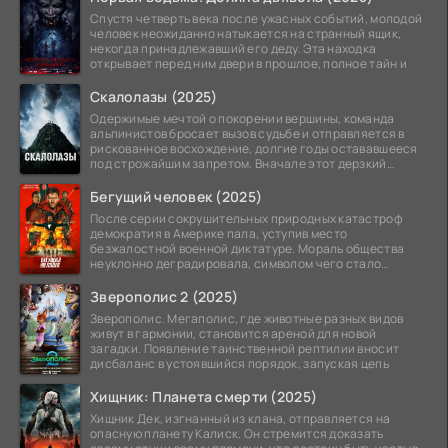
Спустя четверть века после ужасных событий, молодой
человек неожиданно натыкается на странный ящик,
некогда принадлежавший его деду. Эта находка
открывает перед ним двери в прошлое, полное тайн и
Скалолазы (2025)
Одержимые мечтой о покорении вершины, команда
альпинистов бросает вызов судьбе и отправляется в
рискованное восхождение, долгие годы остававшееся
под строжайшим запретом. Вначале этот дерзкий
проект
Бегущий человек (2025)
После серии сокрушительных природных катастроф
демократия в Америке пала, уступив место
безжалостной военной диктатуре. Мораль общества
неуклонно деградировала, символом чего стало
чудовищное шоу
Зверополис 2 (2025)
Зверополис. Мегаполис, где животные разных видов
живут в гармонии, становится ареной для новой
загадки. Появление таинственной рептилии вносит
дисбаланс в устоявшийся порядок, запуская цепь
Хищник: Планета смерти (2025)
Хищник Дек, изгнанный из клана, отправляется на
опасную планету Калиск. Он стремится доказать