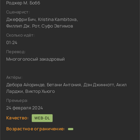
Роджер М. Бобб
Сценарист:
Джеффри Бич, Kristina Kambitova,
Филлип Дж. Рот, Суфо Эвтимов
Сколько идёт:
01:24
Перевод:
Многоголосый закадровый
Актёры:
Дебора Айоринде, Бетани Антония, Дэн Джиннотт, Акил
Ларджи, Виктор Хьюго
Премьера:
24 февраля 2024
Качество:
WEB-DL
Возрастное ограничение: