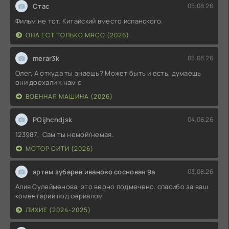
Стас
05.08.26
Фильм не тот. Китайский вместо испанского.
ОНА ЕСТ ТОЛЬКО МЯСО (2026)
merar3k
05.08.26
Олег, А откуда ты знаешь? Может быть и есть, думаешь
они доехали к нам с
ВОЕННАЯ МАШИНА (2026)
POijhchdjsk
04.08.26
123987, Сам ты немой/немая.
МОТОР СИТИ (2026)
артем зубарев иваново сосновая 9а
03.08.26
Алия Сулейменова, это верно подмечено. спасибо за ваш
коментарий под сериалом
ЛИХИЕ (2024-2025)