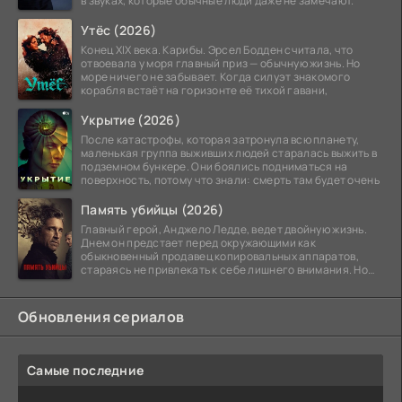
в звуках, которые обычные люди даже не замечают.
Утёс (2026)
Конец XIX века. Карибы. Эрсел Бодден считала, что
отвоевала у моря главный приз — обычную жизнь. Но
море ничего не забывает. Когда силуэт знакомого
корабля встаёт на горизонте её тихой гавани,
Укрытие (2026)
После катастрофы, которая затронула всю планету,
маленькая группа выживших людей старалась выжить в
подземном бункере. Они боялись подниматься на
поверхность, потому что знали: смерть там будет очень
Память убийцы (2026)
Главный герой, Анджело Ледде, ведет двойную жизнь.
Днем он предстает перед окружающими как
обыкновенный продавец копировальных аппаратов,
стараясь не привлекать к себе лишнего внимания. Но
когда
Обновления сериалов
Самые последние