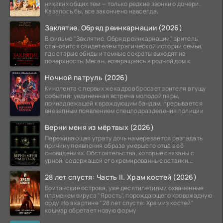
никаких общих тем — только редкие звонки о дочери.
Казалось бы, все закончено навсегда.
Заклятие. Обряд реинкарнации (2026)
В фильме "Заклятие. Обряд реинкарнации" зритель
становится свидетелем трагической истории семьи,
где старые обиды и темные секреты выходят на
поверхность. Меган, возвращаясь в родной дом к
Ночной патруль (2026)
Кинолента с первых же кадров бросает зрителя в гущу
событий: уединенная встреча молодой пары,
принадлежащей к враждующим бандам, прерывается
внезапным появлением спецподразделения полиции
Верни меня из мёртвых (2026)
Переживающая утрату дочь намеревается разгадать
причину появления образа умершего отца в её
сновидениях. Обстоятельства, которые связаны с
урной, содержащей его кремированные останки,
вызывают
28 лет спустя: Часть II. Храм костей (2026)
Британские острова, уже десятилетиями охваченные
пламенем вируса "Ярость", порождающего кровожадную
орду. Но в картине "28 лет спустя: Храм из костей"
кошмар обретает новую форму