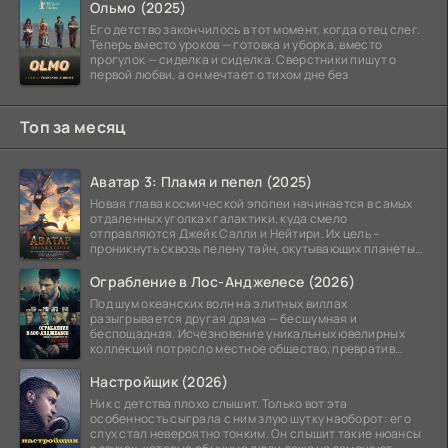
Ольмо (2025)
Его детство закончилось в тот момент, когда отец слег.
Теперь вместо уроков — готовка и уборка, вместо
прогулок — сиделка и сиделка. Сверстники пишут о
первой любви, а он мечтает о тихом дне без
Топ за месяц
Аватар 3: Пламя и пепел (2025)
Новая глава космической эпопеи начинается в самых
отдаленных уголках галактики, куда смело
отправляются Джейк Салли и Нейтири. Их цель –
проникнуть сквозь пелену тайн, окутывающих планеты
системы
Ограбление в Лос-Анджелесе (2026)
Под шум океанских волн на элитных виллах
разыгрывается другая драма — бесшумная и
беспощадная. Исчезновение уникальных ювелирных
коллекций потрясло местное общество, превратив
побережье из курорта в
Настройщик (2026)
Ник с детства плохо слышит. Только вот эта
особенность сыграла с ним злую шутку наоборот: его
слух стал невероятно тонким. Он слышит такие нюансы