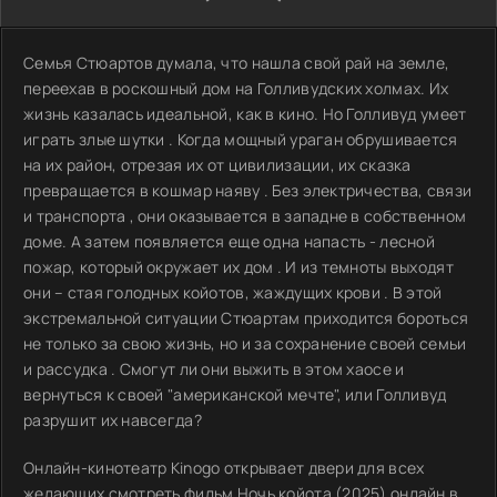
Семья Стюартов думала, что нашла свой рай на земле,
переехав в роскошный дом на Голливудских холмах. Их
жизнь казалась идеальной, как в кино. Но Голливуд умеет
играть злые шутки . Когда мощный ураган обрушивается
на их район, отрезая их от цивилизации, их сказка
превращается в кошмар наяву . Без электричества, связи
и транспорта , они оказывается в западне в собственном
доме. А затем появляется еще одна напасть - лесной
пожар, который окружает их дом . И из темноты выходят
они – стая голодных койотов, жаждущих крови . В этой
экстремальной ситуации Стюартам приходится бороться
не только за свою жизнь, но и за сохранение своей семьи
и рассудка . Смогут ли они выжить в этом хаосе и
вернуться к своей "американской мечте", или Голливуд
разрушит их навсегда?
Онлайн-кинотеатр Kinogo открывает двери для всех
желающих смотреть фильм Ночь койота (2025) онлайн в