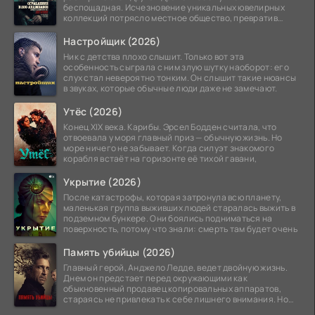
беспощадная. Исчезновение уникальных ювелирных
коллекций потрясло местное общество, превратив
побережье из курорта в
Настройщик (2026)
Ник с детства плохо слышит. Только вот эта
особенность сыграла с ним злую шутку наоборот: его
слух стал невероятно тонким. Он слышит такие нюансы
в звуках, которые обычные люди даже не замечают.
Утёс (2026)
Конец XIX века. Карибы. Эрсел Бодден считала, что
отвоевала у моря главный приз — обычную жизнь. Но
море ничего не забывает. Когда силуэт знакомого
корабля встаёт на горизонте её тихой гавани,
Укрытие (2026)
После катастрофы, которая затронула всю планету,
маленькая группа выживших людей старалась выжить в
подземном бункере. Они боялись подниматься на
поверхность, потому что знали: смерть там будет очень
Память убийцы (2026)
Главный герой, Анджело Ледде, ведет двойную жизнь.
Днем он предстает перед окружающими как
обыкновенный продавец копировальных аппаратов,
стараясь не привлекать к себе лишнего внимания. Но
когда