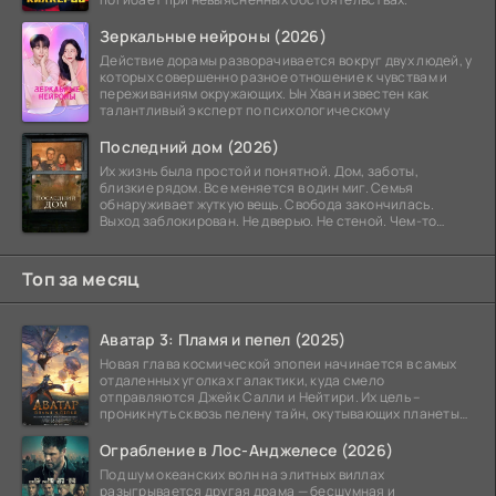
Зеркальные нейроны (2026)
Действие дорамы разворачивается вокруг двух людей, у
которых совершенно разное отношение к чувствам и
переживаниям окружающих. Ын Хван известен как
талантливый эксперт по психологическому
Последний дом (2026)
Их жизнь была простой и понятной. Дом, заботы,
близкие рядом. Все меняется в один миг. Семья
обнаруживает жуткую вещь. Свобода закончилась.
Выход заблокирован. Не дверью. Не стеной. Чем-то
невидимым.
Топ за месяц
Аватар 3: Пламя и пепел (2025)
Новая глава космической эпопеи начинается в самых
отдаленных уголках галактики, куда смело
отправляются Джейк Салли и Нейтири. Их цель –
проникнуть сквозь пелену тайн, окутывающих планеты
системы
Ограбление в Лос-Анджелесе (2026)
Под шум океанских волн на элитных виллах
разыгрывается другая драма — бесшумная и