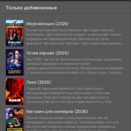
Только добавленные
Мороженщик (2026)
В живописном местечке Бейлин-Бей царит летняя
благодать. Дети беспечно играют, а жизнь идет своим
чередом, не предвещая беды. Внезапно в город
въезжает загадочный человек, торгующий мороженым.
Его
Точка взрыва (2026)
Был 1986 год, когда Финляндия столкнулась с вызовом,
который проверил на прочность всю
правоохранительную систему. Вооруженное нападение
с захватом заложников повергло страну в шок. Каждая
минута той
Лаки (2026)
Главной героиней является Лаки Армстронг,
обладающая невероятным обаянием и сложным
прошлым. В её детстве была другая реальность,
поскольку её воспитал красноречивый отец. Они
постоянно перемещались,
Магазин для киллеров (2026)
Джи Ан едва начинает учёбу в колледже, как её
накрывает страшная новость: Чон Джин Ман, тот, кто
был для неё опорой и самым преданным человеком,
погибает при невыясненных обстоятельствах.