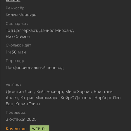
Режиссёр:
Колин Минихан
Сценарист:
Тэд Дэггерхарт, Дэниэл Мирсанд,
Ник Саймон
Сколько идёт:
1 ч 30 мин
Перевод:
Профессиональный перевод
Актёры:
Джастин Лонг, Кейт Босворт, Мила Харрис, Бриттани
Аллен, Кэтрин Макнамара, Кейр О'Доннелл, Норберт Лео
Бац, Кевин Глинн
Премьера:
3 октября 2025
Качество:
WEB-DL