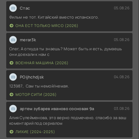
Стас
05.08.26
Фильм не тот. Китайский вместо испанского.
ОНА ЕСТ ТОЛЬКО МЯСО (2026)
merar3k
05.08.26
Олег, А откуда ты знаешь? Может быть и есть, думаешь
они доехали к нам с
ВОЕННАЯ МАШИНА (2026)
POijhchdjsk
04.08.26
123987, Сам ты немой/немая.
МОТОР СИТИ (2026)
артем зубарев иваново сосновая 9а
03.08.26
Алия Сулейменова, это верно подмечено. спасибо за ваш
коментарий под сериалом
ЛИХИЕ (2024-2025)