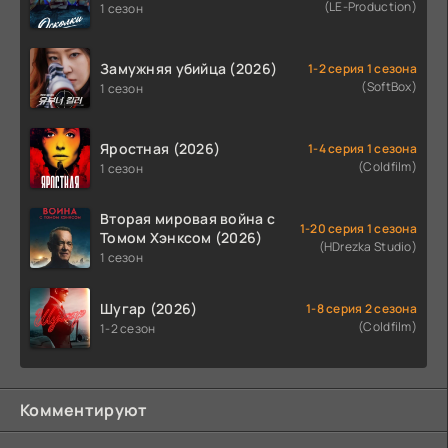
(LE-Production)
1 сезон
Замужняя убийца (2026)
1-2 серия 1 сезона
(SoftBox)
1 сезон
Яростная (2026)
1-4 серия 1 сезона
(Coldfilm)
1 сезон
Вторая мировая война с
1-20 серия 1 сезона
Томом Хэнксом (2026)
(HDrezka Studio)
1 сезон
Шугар (2026)
1-8 серия 2 сезона
(Coldfilm)
1-2 сезон
Комментируют