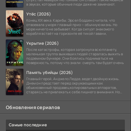
в звуках, которые обычные люди даже не замечают.
Утёс (2026)
Конец XIX века. Карибы. Эрсел Бодден считала, что
отвоевала у моря главный приз — обычную жизнь. Но
море ничего не забывает. Когда силуэт знакомого
корабля встаёт на горизонте её тихой гавани,
Укрытие (2026)
После катастрофы, которая затронула всю планету,
маленькая группа выживших людей старалась выжить в
подземном бункере. Они боялись подниматься на
поверхность, потому что знали: смерть там будет очень
Память убийцы (2026)
Главный герой, Анджело Ледде, ведет двойную жизнь.
Днем он предстает перед окружающими как
обыкновенный продавец копировальных аппаратов,
стараясь не привлекать к себе лишнего внимания. Но
когда
Обновления сериалов
Самые последние