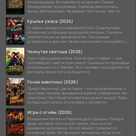
близкие рядом. Все меняется в один миг. Семья
обнаруживает жуткую вещь. Свобода закончилась.
Выход заблокирован. Не дверью. Не стеной. Чем-то
невидимым.
Крылья ужаса (2026)
Гу Чаоян находится на рейсе в Китай. Он выполняет
обязанности офицера воздушной полиции. Сначала
перелет ничем не примечателен. Пассажиры
устроились в креслах. Экипаж выполняет свою работу.
Лайнер
Чокнутая святоша (2026)
Ома глубоко религиозна. Она не просто верит — она
проповедует, ищет в этом смысл. Однажды на проповеди
она знакомится с Эмекой. Этот человек не разделяет её
взглядов. Более того, он борется с
Гонка животных (2026)
Представьте мир, где лотерея — это не развлечение, а
приговор. Номера, выпавшие в тираже, определяют тех,
кому предстоит бежать смертельную дистанцию. Люди,
которым достались эти номера, становятся
Игры с огнём (2026)
Отношения Натали и Лафлина дали трещину. Пожар в
доме, который чуть не унёс жизни, лишь усилил
взаимное напряжение. В этот момент появляется
пожарный Джек. Он приходит на помощь, но за этим