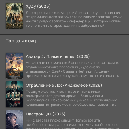
стоит его
Худу (2026)
Двое преступников, Андре и Алисса, получают задание
от криминального авторитета по кличке Капитан. Нужно
найти сундук с золотом Конфедерации, который когда-
то спрятали в старом здании на заброшенной
Топ за месяц
Аватар 3: Пламя и пепел (2025)
Новая глава космической эпопеи начинается в самых
отдаленных уголках галактики, куда смело
отправляются Джейк Салли и Нейтири. Их цель –
проникнуть сквозь пелену тайн, окутывающих планеты
системы
Ограбление в Лос-Анджелесе (2026)
Под шум океанских волн на элитных виллах
разыгрывается другая драма — бесшумная и
беспощадная. Исчезновение уникальных ювелирных
коллекций потрясло местное общество, превратив
побережье из курорта в
Настройщик (2026)
Ник с детства плохо слышит. Только вот эта
особенность сыграла с ним злую шутку наоборот: его
слух стал невероятно тонким. Он слышит такие нюансы