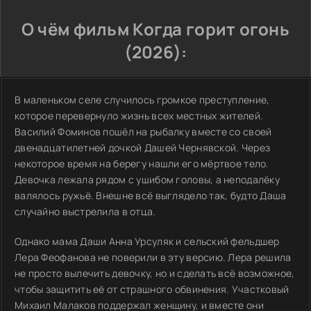
О чём фильм Когда горит огонь
(2026):
В маленьком селе случилось громкое преступление,
которое перевернуло жизнь всех местных жителей.
Василий Фоминов пошёл на рыбалку вместе со своей
двенадцатилетней дочкой Дашей Чернявской. Через
некоторое время на берегу нашли его мёртвое тело.
Девочка лежала рядом с ушибом головы, а неподалёку
валялось ружьё. Внешне всё выглядело так, будто Даша
случайно выстрелила в отца.
Однако мама Даши Анна Урсуляк и сельский фельдшер
Лера Феофанова не поверили в эту версию. Лера решила
не просто вылечить девочку, но и сделать всё возможное,
чтобы защитить её от страшного обвинения. Участковый
Михаил Малаков поддержал женщину, и вместе они