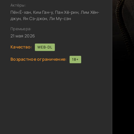
Актёры:
Пён Ё-хан, Ким Ган-у, Пан Хё-рин, Лим Хён-
джун, Ян Сэ-джон, Ли Му-сэн
Премьера:
21 мая 2026
Качество:
WEB-DL
Возрастное ограничение:
18+