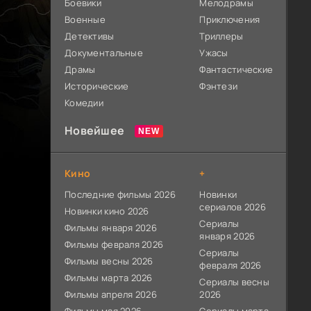
Боевики
Мелодрамы
Военные
Приключения
Детективы
Триллеры
Документальные
Ужасы
Драмы
Фантастические
Исторические
Фэнтези
Комедии
Новейшее
Кино
+
Последние фильмы 2026
Новинки
сериалов 2026
Новинки кино 2026
Сериалы
Фильмы января 2026
января 2026
Фильмы февраля 2026
Сериалы
Фильмы весны 2026
февраля 2026
Фильмы марта 2026
Сериалы весны
Фильмы апреля 2026
2026