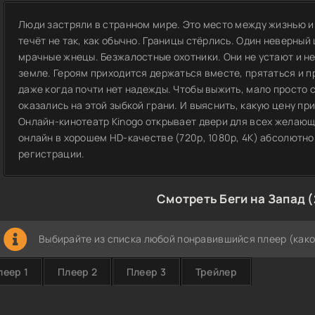
Люди застряли в странном мире. Это место между жизнью и
течёт не так, как обычно. Границы стёрлись. Один неверный 
мрачные жнецы. Безжалостные охотники. Они не устают и не
земле. Героям приходится держаться вместе, прятаться и 
даже когда почти нет надежды. Чтобы выжить, мало просто 
оказались на этой зыбкой грани. И выяснить, какую цену пр
Онлайн-кинотеатр Kinogo открывает двери для всех желающ
онлайн в хорошем HD-качестве (720p, 1080p, 4K) абсолютно
регистрации.
Смотреть Беги на Запад 
Выбирайте из списка любой понравившийся плеер (како
леер 1
Плеер 2
Плеер 3
Трейлер