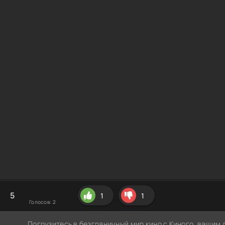
5
1
1
Голосов:
2
Погрузитесь в безграничный мир кино с Киного, вашим 