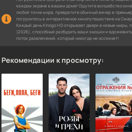
каждом экране в вашем доме! Ощутите волшебство кин
любой точке мира, превратите обычный вечер в премье
погрузитесь в интерактивное кинопутешествие на СмартТВ
Каждый день Kinogo HD открывает двери в новые миры, 
(2026), способный разбудить ваши эмоции и вдохновить
поток развлечений, который никогда не иссякнет!
Рекомендации к просмотру: