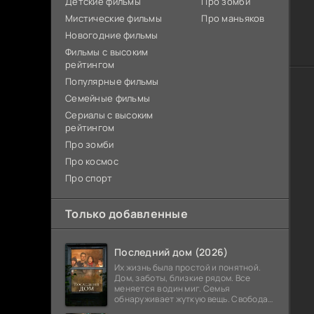
Детские фильмы
Про зомби
Мистические фильмы
Про маньяков
Новогодние фильмы
Фильмы с высоким
рейтингом
Популярные фильмы
Семейные фильмы
Сериалы с высоким
рейтингом
Про зомби
Про космос
Про спорт
Только добавленные
Последний дом (2026)
Их жизнь была простой и понятной.
Дом, заботы, близкие рядом. Все
меняется в один миг. Семья
обнаруживает жуткую вещь. Свобода
закончилась. Выход заблокирован. Не