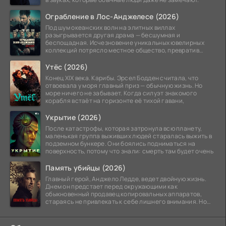
Ограбление в Лос-Анджелесе (2026)
Под шум океанских волн на элитных виллах
разыгрывается другая драма — бесшумная и
беспощадная. Исчезновение уникальных ювелирных
коллекций потрясло местное общество, превратив
побережье из курорта в
Утёс (2026)
Конец XIX века. Карибы. Эрсел Бодден считала, что
отвоевала у моря главный приз — обычную жизнь. Но
море ничего не забывает. Когда силуэт знакомого
корабля встаёт на горизонте её тихой гавани,
Укрытие (2026)
После катастрофы, которая затронула всю планету,
маленькая группа выживших людей старалась выжить в
подземном бункере. Они боялись подниматься на
поверхность, потому что знали: смерть там будет очень
Память убийцы (2026)
Главный герой, Анджело Ледде, ведет двойную жизнь.
Днем он предстает перед окружающими как
обыкновенный продавец копировальных аппаратов,
стараясь не привлекать к себе лишнего внимания. Но
когда