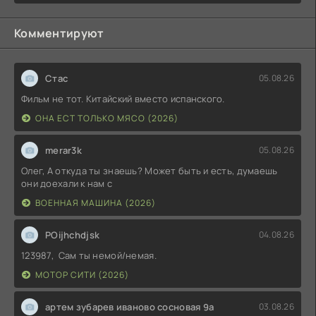
Комментируют
Стас
05.08.26
Фильм не тот. Китайский вместо испанского.
ОНА ЕСТ ТОЛЬКО МЯСО (2026)
merar3k
05.08.26
Олег, А откуда ты знаешь? Может быть и есть, думаешь
они доехали к нам с
ВОЕННАЯ МАШИНА (2026)
POijhchdjsk
04.08.26
123987, Сам ты немой/немая.
МОТОР СИТИ (2026)
артем зубарев иваново сосновая 9а
03.08.26