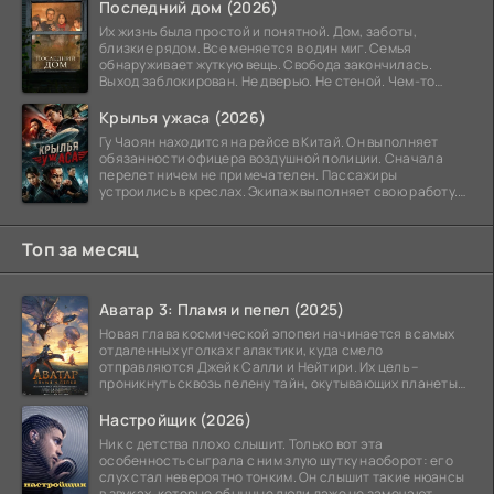
Последний дом (2026)
Их жизнь была простой и понятной. Дом, заботы,
близкие рядом. Все меняется в один миг. Семья
обнаруживает жуткую вещь. Свобода закончилась.
Выход заблокирован. Не дверью. Не стеной. Чем-то
невидимым.
Крылья ужаса (2026)
Гу Чаоян находится на рейсе в Китай. Он выполняет
обязанности офицера воздушной полиции. Сначала
перелет ничем не примечателен. Пассажиры
устроились в креслах. Экипаж выполняет свою работу.
Лайнер
Топ за месяц
Аватар 3: Пламя и пепел (2025)
Новая глава космической эпопеи начинается в самых
отдаленных уголках галактики, куда смело
отправляются Джейк Салли и Нейтири. Их цель –
проникнуть сквозь пелену тайн, окутывающих планеты
системы
Настройщик (2026)
Ник с детства плохо слышит. Только вот эта
особенность сыграла с ним злую шутку наоборот: его
слух стал невероятно тонким. Он слышит такие нюансы
в звуках, которые обычные люди даже не замечают.