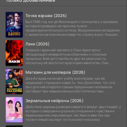
Точка взрыва (2026)
Был 1986 год, когда Финляндия столкнулась с вызовом,
который проверил на прочность всю
правоохранительную систему. Вооруженное нападение
с захватом заложников повергло страну в шок. Каждая
минута той
Лаки (2026)
Главной героиней является Лаки Армстронг,
обладающая невероятным обаянием и сложным
прошлым. В её детстве была другая реальность,
поскольку её воспитал красноречивый отец. Они
постоянно перемещались,
Магазин для киллеров (2026)
Джи Ан едва начинает учёбу в колледже, как её
накрывает страшная новость: Чон Джин Ман, тот, кто
был для неё опорой и самым преданным человеком,
погибает при невыясненных обстоятельствах.
Зеркальные нейроны (2026)
Действие дорамы разворачивается вокруг двух людей, у
которых совершенно разное отношение к чувствам и
переживаниям окружающих. Ын Хван известен как
талантливый эксперт по психологическому