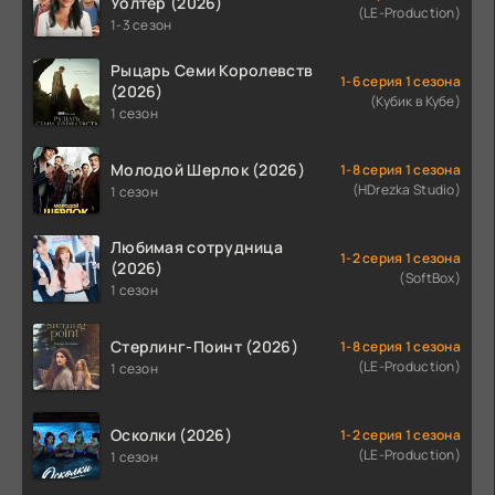
Уолтер (2026)
(LE-Production)
1-3 сезон
Рыцарь Семи Королевств
1-6 серия 1 сезона
(2026)
(Кубик в Кубе)
1 сезон
Молодой Шерлок (2026)
1-8 серия 1 сезона
(HDrezka Studio)
1 сезон
Любимая сотрудница
1-2 серия 1 сезона
(2026)
(SoftBox)
1 сезон
Стерлинг-Поинт (2026)
1-8 серия 1 сезона
(LE-Production)
1 сезон
Осколки (2026)
1-2 серия 1 сезона
(LE-Production)
1 сезон