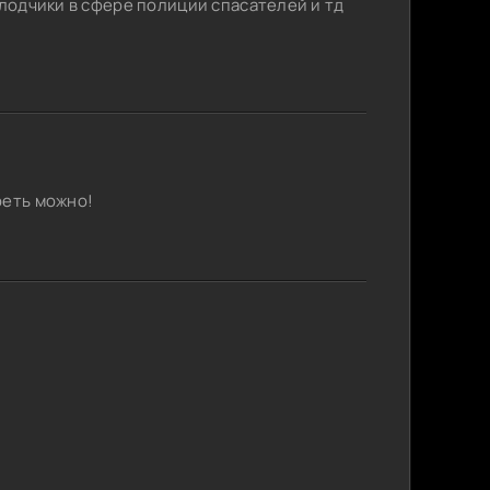
олодчики в сфере полиции спасателей и тд
реть можно!