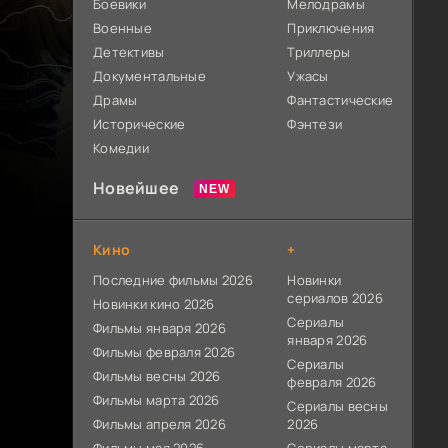
Боевики
Мелодрамы
Военные
Приключения
Детективы
Триллеры
Документальные
Ужасы
Драмы
Фантастические
Исторические
Фэнтези
Комедии
Новейшее
Кино
+
Последние фильмы 2026
Новинки
сериалов 2026
Новинки кино 2026
Сериалы
Фильмы января 2026
января 2026
Фильмы февраля 2026
Сериалы
Фильмы весны 2026
февраля 2026
Фильмы марта 2026
Сериалы весны
Фильмы апреля 2026
2026