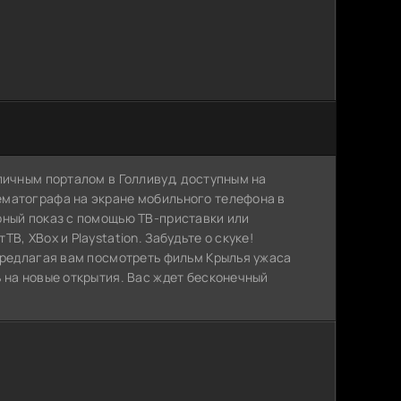
личным порталом в Голливуд, доступным на
ематографа на экране мобильного телефона в
рный показ с помощью ТВ-приставки или
, XBox и Playstation. Забудьте о скуке!
 предлагая вам посмотреть фильм Крылья ужаса
 на новые открытия. Вас ждет бесконечный