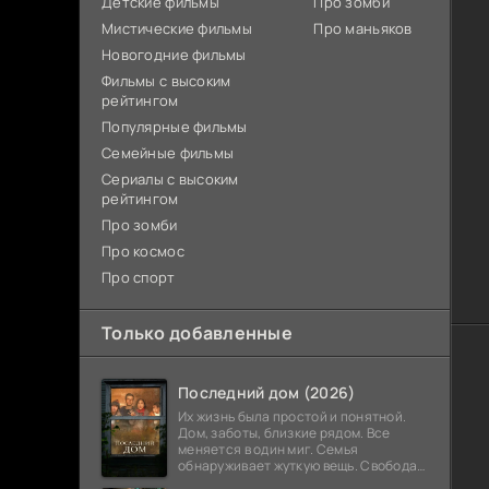
Детские фильмы
Про зомби
Мистические фильмы
Про маньяков
Новогодние фильмы
Фильмы с высоким
рейтингом
Популярные фильмы
Семейные фильмы
Сериалы с высоким
рейтингом
Про зомби
Про космос
Про спорт
Только добавленные
Последний дом (2026)
Их жизнь была простой и понятной.
Дом, заботы, близкие рядом. Все
меняется в один миг. Семья
обнаруживает жуткую вещь. Свобода
закончилась. Выход заблокирован. Не