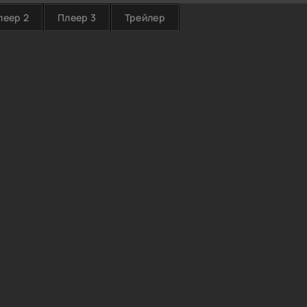
леер 2
Плеер 3
Трейлер