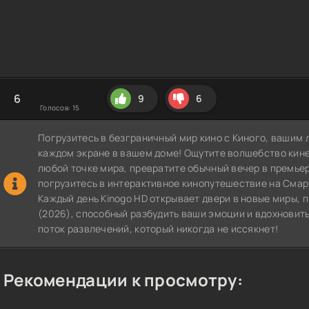
6
9
6
Голосов:
15
Погрузитесь в безграничный мир кино с Киного, вашим 
каждом экране в вашем доме! Ощутите волшебство кин
любой точке мира, превратите обычный вечер в премье
погрузитесь в интерактивное кинопутешествие на СмартТВ
Каждый день Kinogo HD открывает двери в новые миры,
(2026), способный разбудить ваши эмоции и вдохновить
поток развлечений, который никогда не иссякнет!
Рекомендации к просмотру: