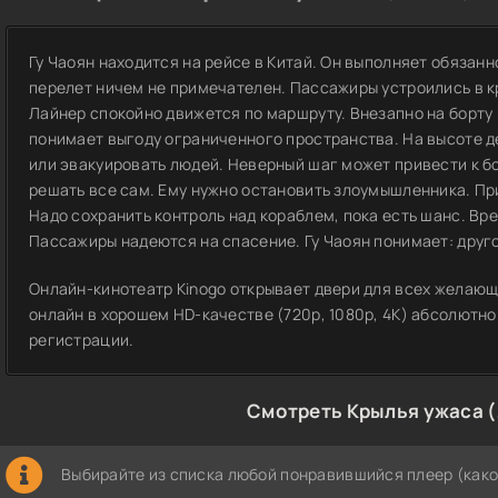
Гу Чаоян находится на рейсе в Китай. Он выполняет обяза
перелет ничем не примечателен. Пассажиры устроились в к
Лайнер спокойно движется по маршруту. Внезапно на борту 
понимает выгоду ограниченного пространства. На высоте д
или эвакуировать людей. Неверный шаг может привести к б
решать все сам. Ему нужно остановить злоумышленника. При
Надо сохранить контроль над кораблем, пока есть шанс. Вр
Пассажиры надеются на спасение. Гу Чаоян понимает: друг
Онлайн-кинотеатр Kinogo открывает двери для всех желающ
онлайн в хорошем HD-качестве (720p, 1080p, 4K) абсолютно
регистрации.
Смотреть Крылья ужаса 
Выбирайте из списка любой понравившийся плеер (како