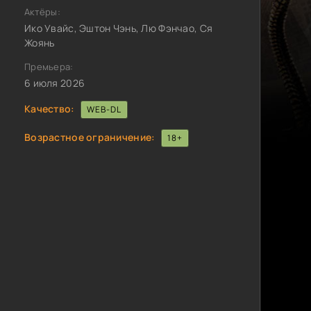
Актёры:
Ико Увайс, Эштон Чэнь, Лю Фэнчао, Ся
Жоянь
Премьера:
6 июля 2026
Качество:
WEB-DL
Возрастное ограничение:
18+