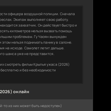
нности офицера воздушной полиции. Сначала
реслах. Экипаж выполняет свою работу.
находится захватчик. Он действует быстро и
есять километров нельзя вызвать помощь
ольшим проблемам. Гу Чаоян вынужден
 этом нельзя поднимать панику в салоне.
емя на исходе. Самолет летит дальше.
ого шанса уже не представится.
их смотреть фильм Крылья ужаса (2026)
 бесплатно и без необходимости
(2026) онлайн
й-то из них может быть недоступен)