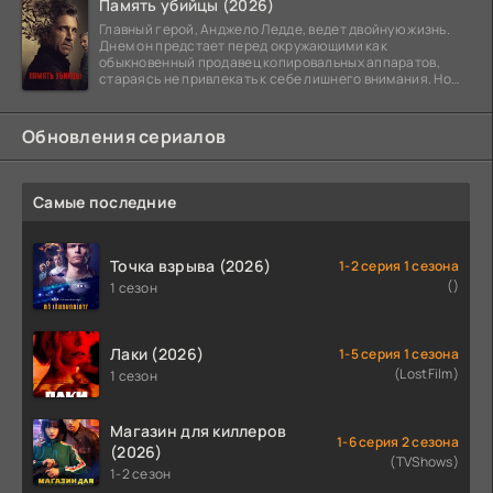
Память убийцы (2026)
Главный герой, Анджело Ледде, ведет двойную жизнь.
Днем он предстает перед окружающими как
обыкновенный продавец копировальных аппаратов,
стараясь не привлекать к себе лишнего внимания. Но
когда
Обновления сериалов
Самые последние
Точка взрыва (2026)
1-2 серия 1 сезона
()
1 сезон
Лаки (2026)
1-5 серия 1 сезона
(LostFilm)
1 сезон
Магазин для киллеров
1-6 серия 2 сезона
(2026)
(TVShows)
1-2 сезон