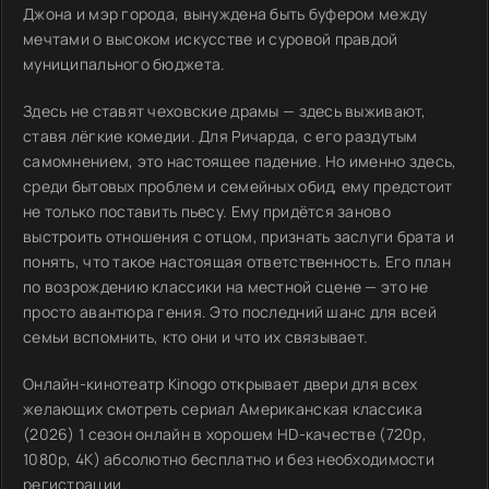
Джона и мэр города, вынуждена быть буфером между
мечтами о высоком искусстве и суровой правдой
муниципального бюджета.
Здесь не ставят чеховские драмы — здесь выживают,
ставя лёгкие комедии. Для Ричарда, с его раздутым
самомнением, это настоящее падение. Но именно здесь,
среди бытовых проблем и семейных обид, ему предстоит
не только поставить пьесу. Ему придётся заново
выстроить отношения с отцом, признать заслуги брата и
понять, что такое настоящая ответственность. Его план
по возрождению классики на местной сцене — это не
просто авантюра гения. Это последний шанс для всей
семьи вспомнить, кто они и что их связывает.
Онлайн-кинотеатр Kinogo открывает двери для всех
желающих смотреть сериал Американская классика
(2026) 1 сезон онлайн в хорошем HD-качестве (720p,
1080p, 4K) абсолютно бесплатно и без необходимости
регистрации.