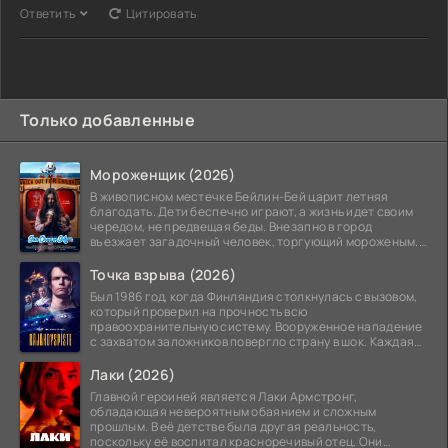
Ответить
Цитировать
Только добавленные
Мороженщик (2026)
В живописном местечке Бейлин-Бей царит летняя
благодать. Дети беспечно играют, а жизнь идет своим
чередом, не предвещая беды. Внезапно в город
въезжает загадочный человек, торгующий мороженым.
Его
Точка взрыва (2026)
Был 1986 год, когда Финляндия столкнулась с вызовом,
который проверил на прочность всю
правоохранительную систему. Вооруженное нападение
с захватом заложников повергло страну в шок. Каждая
минута той
Лаки (2026)
Главной героиней является Лаки Армстронг,
обладающая невероятным обаянием и сложным
прошлым. В её детстве была другая реальность,
поскольку её воспитал красноречивый отец. Они