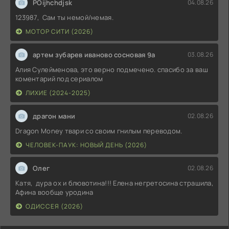
POijhchdjsk
04.08.26
123987, Сам ты немой/немая.
МОТОР СИТИ (2026)
артем зубарев иваново сосновая 9а
03.08.26
Алия Сулейменова, это верно подмечено. спасибо за ваш
коментарий под сериалом
ЛИХИЕ (2024-2025)
драгон мани
02.08.26
Dragon Money твари со своим гнилым переводом.
ЧЕЛОВЕК-ПАУК: НОВЫЙ ДЕНЬ (2026)
Олег
02.08.26
Катя, дура ох и блювотина!!! Елена негретосина страшила,
Афина вообще уродина
ОДИССЕЯ (2026)