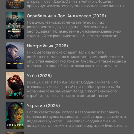
отправляются Джейк Салли и Нейтири. Их цель –
проникнуть сквозь пелену тайн, окутывающих планеты
системы
Ограбление в Лос-Анджелесе (2026)
Под шум океанских волн на элитных виллах
разыгрывается другая драма — бесшумная и
беспощадная. Исчезновение уникальных ювелирных
коллекций потрясло местное общество, превратив
побережье из курорта в
Настройщик (2026)
Ник с детства плохо слышит. Только вот эта
особенность сыграла с ним злую шутку наоборот: его
слух стал невероятно тонким. Он слышит такие нюансы
в звуках, которые обычные люди даже не замечают.
Утёс (2026)
Конец XIX века. Карибы. Эрсел Бодден считала, что
отвоевала у моря главный приз — обычную жизнь. Но
море ничего не забывает. Когда силуэт знакомого
корабля встаёт на горизонте её тихой гавани,
Укрытие (2026)
После катастрофы, которая затронула всю планету,
маленькая группа выживших людей старалась выжить в
подземном бункере. Они боялись подниматься на
поверхность, потому что знали: смерть там будет очень