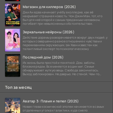
постоянно перемещались,
Магазин для киллеров (2026)
Джи Ан едва начинает учёбу в колледже, как её
накрывает страшная новость: Чон Джин Ман, тот, кто
был для неё опорой и самым преданным человеком,
погибает при невыясненных обстоятельствах.
Зеркальные нейроны (2026)
Действие дорамы разворачивается вокруг двух людей, у
которых совершенно разное отношение к чувствам и
переживаниям окружающих. Ын Хван известен как
талантливый эксперт по психологическому
Последний дом (2026)
Их жизнь была простой и понятной. Дом, заботы,
близкие рядом. Все меняется в один миг. Семья
обнаруживает жуткую вещь. Свобода закончилась.
Выход заблокирован. Не дверью. Не стеной. Чем-то
невидимым.
Топ за месяц
Аватар 3: Пламя и пепел (2025)
Новая глава космической эпопеи начинается в самых
отдаленных уголках галактики, куда смело