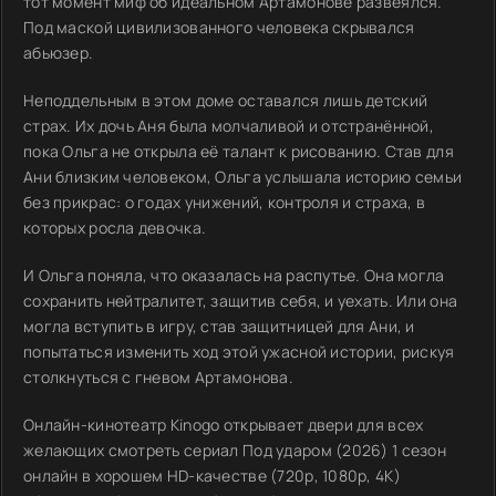
тот момент миф об идеальном Артамонове развеялся.
Под маской цивилизованного человека скрывался
абьюзер.
Неподдельным в этом доме оставался лишь детский
страх. Их дочь Аня была молчаливой и отстранённой,
пока Ольга не открыла её талант к рисованию. Став для
Ани близким человеком, Ольга услышала историю семьи
без прикрас: о годах унижений, контроля и страха, в
которых росла девочка.
И Ольга поняла, что оказалась на распутье. Она могла
сохранить нейтралитет, защитив себя, и уехать. Или она
могла вступить в игру, став защитницей для Ани, и
попытаться изменить ход этой ужасной истории, рискуя
столкнуться с гневом Артамонова.
Онлайн-кинотеатр Kinogo открывает двери для всех
желающих смотреть сериал Под ударом (2026) 1 сезон
онлайн в хорошем HD-качестве (720p, 1080p, 4K)