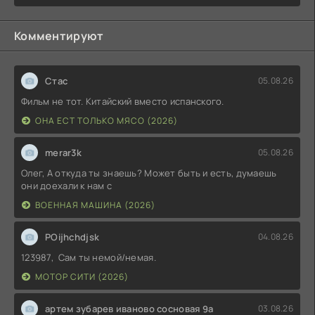
Комментируют
Стас
05.08.26
Фильм не тот. Китайский вместо испанского.
ОНА ЕСТ ТОЛЬКО МЯСО (2026)
merar3k
05.08.26
Олег, А откуда ты знаешь? Может быть и есть, думаешь
они доехали к нам с
ВОЕННАЯ МАШИНА (2026)
POijhchdjsk
04.08.26
123987, Сам ты немой/немая.
МОТОР СИТИ (2026)
артем зубарев иваново сосновая 9а
03.08.26