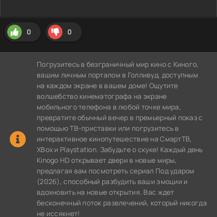
0
0
Погрузитесь в безграничный мир кино с Киного,
вашим личным порталом в Голливуд, доступным
на каждом экране в вашем доме! Ощутите
волшебство кинематографа на экране
мобильного телефона в любой точке мира,
превратите обычный вечер в премьерный показ с
помощью ТВ-приставки или погрузитесь в
интерактивное кинопутешествие на СмартТВ,
XBox и Playstation. Забудьте о скуке! Каждый день
Kinogo HD открывает двери в новые миры,
предлагая вам посмотреть сериал Под ударом
(2026), способный разбудить ваши эмоции и
вдохновить на новые открытия. Вас ждет
бесконечный поток развлечений, который никогда
не иссякнет!