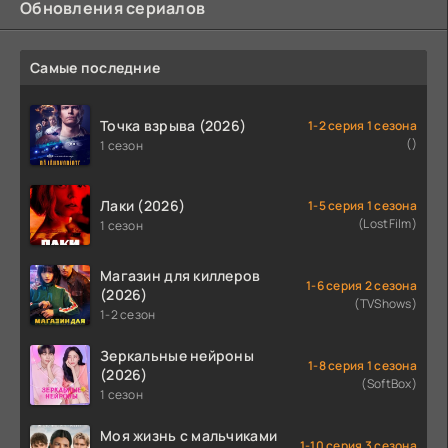
Обновления сериалов
Самые последние
Точка взрыва (2026)
1-2 серия 1 сезона
()
1 сезон
Лаки (2026)
1-5 серия 1 сезона
(LostFilm)
1 сезон
Магазин для киллеров
1-6 серия 2 сезона
(2026)
(TVShows)
1-2 сезон
Зеркальные нейроны
1-8 серия 1 сезона
(2026)
(SoftBox)
1 сезон
Моя жизнь с мальчиками
1-10 серия 3 сезона