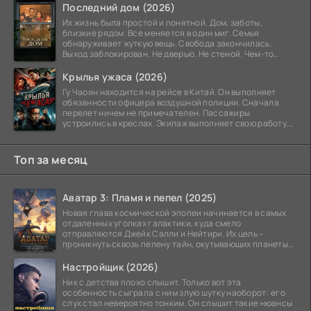
Последний дом (2026)
Их жизнь была простой и понятной. Дом, заботы,
близкие рядом. Все меняется в один миг. Семья
обнаруживает жуткую вещь. Свобода закончилась.
Выход заблокирован. Не дверью. Не стеной. Чем-то
невидимым.
Крылья ужаса (2026)
Гу Чаоян находится на рейсе в Китай. Он выполняет
обязанности офицера воздушной полиции. Сначала
перелет ничем не примечателен. Пассажиры
устроились в креслах. Экипаж выполняет свою работу.
Лайнер
Топ за месяц
Аватар 3: Пламя и пепел (2025)
Новая глава космической эпопеи начинается в самых
отдаленных уголках галактики, куда смело
отправляются Джейк Салли и Нейтири. Их цель –
проникнуть сквозь пелену тайн, окутывающих планеты
системы
Настройщик (2026)
Ник с детства плохо слышит. Только вот эта
особенность сыграла с ним злую шутку наоборот: его
слух стал невероятно тонким. Он слышит такие нюансы