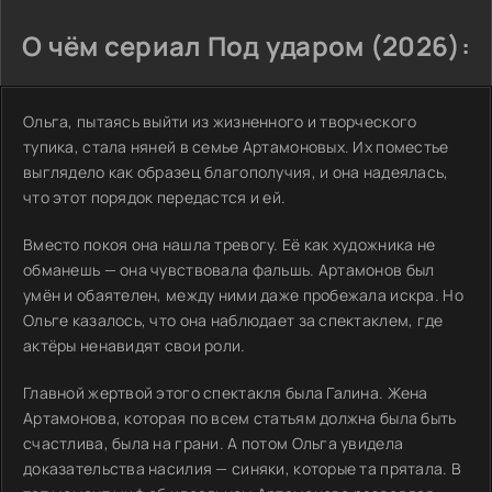
О чём сериал Под ударом (2026):
Ольга, пытаясь выйти из жизненного и творческого
тупика, стала няней в семье Артамоновых. Их поместье
выглядело как образец благополучия, и она надеялась,
что этот порядок передастся и ей.
Вместо покоя она нашла тревогу. Её как художника не
обманешь — она чувствовала фальшь. Артамонов был
умён и обаятелен, между ними даже пробежала искра. Но
Ольге казалось, что она наблюдает за спектаклем, где
актёры ненавидят свои роли.
Главной жертвой этого спектакля была Галина. Жена
Артамонова, которая по всем статьям должна была быть
счастлива, была на грани. А потом Ольга увидела
доказательства насилия — синяки, которые та прятала. В