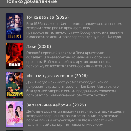
Только добавленные
Точка взрыва (2026)
Был 1986 год, когда Финляндия столкнулась с вызовом,
который проверил на прочность всю
правоохранительную систему. Вооруженное нападение
с захватом заложников повергло страну в шок. Каждая
минута той
Лаки (2026)
Главной героиней является Лаки Армстронг,
обладающая невероятным обаянием и сложным
прошлым. В её детстве была другая реальность,
поскольку её воспитал красноречивый отец. Они
постоянно перемещались,
Магазин для киллеров (2026)
Джи Ан едва начинает учёбу в колледже, как её
накрывает страшная новость: Чон Джин Ман, тот, кто
был для неё опорой и самым преданным человеком,
погибает при невыясненных обстоятельствах.
Зеркальные нейроны (2026)
Действие дорамы разворачивается вокруг двух людей, у
которых совершенно разное отношение к чувствам и
переживаниям окружающих. Ын Хван известен как
талантливый эксперт по психологическому