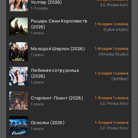
Уолтер (2026)
(LE-Production)
1-3 сезон
Рыцарь Семи Королевств
1-6 серия 1 сезона
(2026)
(Кубик в Кубе)
1 сезон
Молодой Шерлок (2026)
1-8 серия 1 сезона
(HDrezka Studio)
1 сезон
Любимая сотрудница
1-2 серия 1 сезона
(2026)
(SoftBox)
1 сезон
Стерлинг-Поинт (2026)
1-8 серия 1 сезона
(LE-Production)
1 сезон
Осколки (2026)
1-2 серия 1 сезона
(LE-Production)
1 сезон