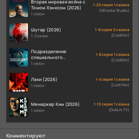
Вторая мировая война с
1-20 серия 1 сезона
Томом Хэнксом (2026)
(HDrezka Studio)
1 сезон
Шугар (2026)
1-8 серия 2 сезона
(Coldfilm)
1-2 сезон
Подразделение
1-8 серия 1 сезона
специального
(Coldfilm)
назначения (2026)
1 сезон
Лаки (2026)
1-4 серия 1 сезона
(LostFilm)
1 сезон
Менеджер Ким (2026)
1-10 серия 1 сезона
(DubLik.TV)
1 сезон
Комментируют