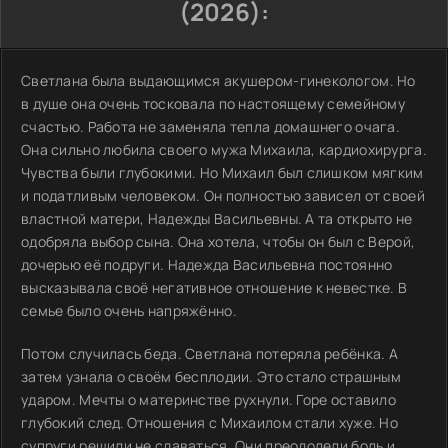
(2026):
Светлана была выдающимся акушером-гинекологом. Но
в душе она очень тосковала по настоящему семейному
счастью. Работа не заменяла тепла домашнего очага.
Она сильно любила своего мужа Михаила, кардиохирурга.
Чувства были глубокими. Но Михаил был слишком мягким
и податливым человеком. Он полностью зависел от своей
властной матери, Надежды Васильевны. А та открыто не
одобряла выбор сына. Она хотела, чтобы он был с Верой,
дочерью её подруги. Надежда Васильевна постоянно
высказывала своё негативное отношение к невестке. В
семье было очень напряжённо.
Потом случилась беда. Светлана потеряла ребёнка. А
затем узнала о своём бесплодии. Это стало страшным
ударом. Мечты о материнстве рухнули. Горе оставило
глубокий след. Отношения с Михаилом стали хуже. Но
супруги решили не сдаваться. Они преодолели боль и