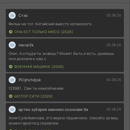
Стас
05.08.26
Фильм не тот. Китайский вместо испанского.
ОНА ЕСТ ТОЛЬКО МЯСО (2026)
merar3k
05.08.26
Олег, А откуда ты знаешь? Может быть и есть, думаешь
они доехали к нам с
ВОЕННАЯ МАШИНА (2026)
POijhchdjsk
04.08.26
123987, Сам ты немой/немая.
МОТОР СИТИ (2026)
артем зубарев иваново сосновая 9а
03.08.26
Алия Сулейменова, это верно подмечено. спасибо за ваш
коментарий под сериалом