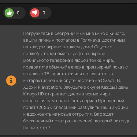
0
0
Погрузитесь в безграничный мир кино с Киного,
вашим личным порталом в Голливуд, доступным
на каждом экране в вашем доме! Ощутите
волшебство кинематографа на экране
мобильного телефона в любой точке мира,
превратите обычный вечер в премьерный показ с
помощью ТВ-приставки или погрузитесь в
интерактивное кинопутешествие на СмартТВ,
XBox и Playstation. Забудьте о скуке! Каждый день
Kinogo HD открывает двери в новые миры,
предлагая вам посмотреть сериал Прерванный
полёт (2026), способный разбудить ваши эмоции
и вдохновить на новые открытия. Вас ждет
бесконечный поток развлечений, который никогда
не иссякнет!