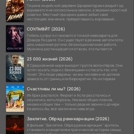
Тишина индийской деревни Шрирампурам каждый год
взрывается не колокольным звоном, а звуками яростной
схватки. Местный праздник давно забыл свое
настоящее значение, превратившись в кровавый
ритуал.
СОУЛМ8ЙТ (2026)
Гибель супруги становится точкой невозврата для
Дэвида Рисдаля. Он существует в режиме автопилота:
дом, машинная рутина, безэмоциональная работа.
Мужчина дистанцируется от всех, кто пытается
23 000 жизней (2026)
В Средиземное море выходит группа волонтёров. Они
хотят искать лодки с беженцами и спасать тех, кто
тонет. Эти люди уверены: жизнь человека не должна
зависеть от границ или бюрократии. Но их первая
Счастливы ли мы? (2026)
Их брак распался. Ферхат и Асла расстались и
научились жить порознь. Никаких общих планов,
никаких общих тем — только редкие звонки о дочери.
Казалось бы, все закончено навсегда.
Заклятие. Обряд реинкарнации (2026)
В фильме "Заклятие. Обряд реинкарнации" зритель
становится свидетелем трагической истории семьи,