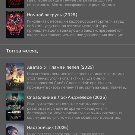
где старые обиды и темные секреты выходят на
поверхность. Меган, возвращаясь в родной дом к
Ночной патруль (2026)
Кинолента с первых же кадров бросает зрителя в гущу
событий: уединенная встреча молодой пары,
принадлежащей к враждующим бандам, прерывается
внезапным появлением спецподразделения полиции
Топ за месяц
Аватар 3: Пламя и пепел (2025)
Новая глава космической эпопеи начинается в самых
отдаленных уголках галактики, куда смело
отправляются Джейк Салли и Нейтири. Их цель –
проникнуть сквозь пелену тайн, окутывающих планеты
системы
Ограбление в Лос-Анджелесе (2026)
Под шум океанских волн на элитных виллах
разыгрывается другая драма — бесшумная и
беспощадная. Исчезновение уникальных ювелирных
коллекций потрясло местное общество, превратив
побережье из курорта в
Настройщик (2026)
Ник с детства плохо слышит. Только вот эта