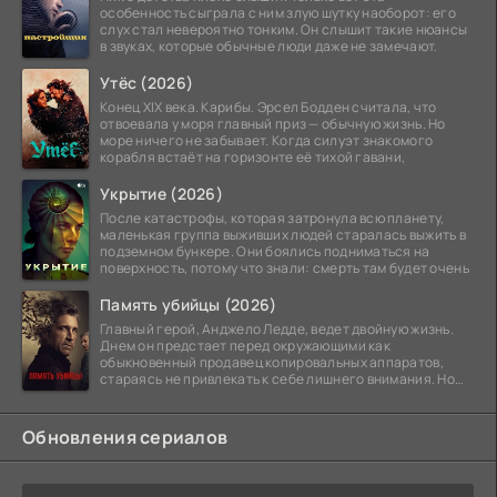
особенность сыграла с ним злую шутку наоборот: его
слух стал невероятно тонким. Он слышит такие нюансы
в звуках, которые обычные люди даже не замечают.
Утёс (2026)
Конец XIX века. Карибы. Эрсел Бодден считала, что
отвоевала у моря главный приз — обычную жизнь. Но
море ничего не забывает. Когда силуэт знакомого
корабля встаёт на горизонте её тихой гавани,
Укрытие (2026)
После катастрофы, которая затронула всю планету,
маленькая группа выживших людей старалась выжить в
подземном бункере. Они боялись подниматься на
поверхность, потому что знали: смерть там будет очень
Память убийцы (2026)
Главный герой, Анджело Ледде, ведет двойную жизнь.
Днем он предстает перед окружающими как
обыкновенный продавец копировальных аппаратов,
стараясь не привлекать к себе лишнего внимания. Но
когда
Обновления сериалов