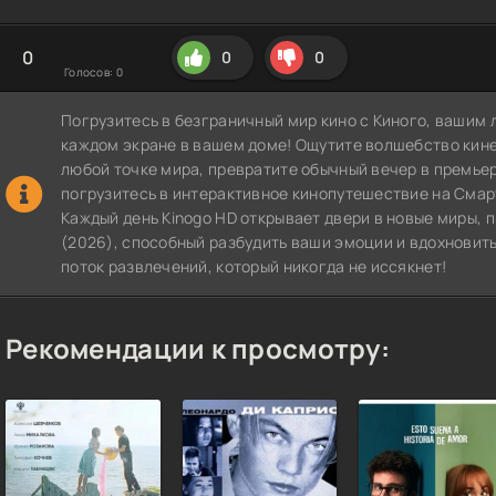
0
0
0
Голосов:
0
Погрузитесь в безграничный мир кино с Киного, вашим 
каждом экране в вашем доме! Ощутите волшебство кин
любой точке мира, превратите обычный вечер в премье
погрузитесь в интерактивное кинопутешествие на СмартТВ
Каждый день Kinogo HD открывает двери в новые миры, 
(2026), способный разбудить ваши эмоции и вдохновить
поток развлечений, который никогда не иссякнет!
Рекомендации к просмотру: