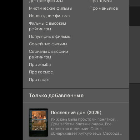
Детские фильмы
Про зомби
Мистические фильмы
Про маньяков
Новогодние фильмы
Фильмы с высоким
рейтингом
Популярные фильмы
Семейные фильмы
Сериалы с высоким
рейтингом
Про зомби
Про космос
Про спорт
Только добавленные
Последний дом (2026)
Их жизнь была простой и понятной.
Дом, заботы, близкие рядом. Все
меняется в один миг. Семья
обнаруживает жуткую вещь. Свобода
закончилась. Выход заблокирован. Не