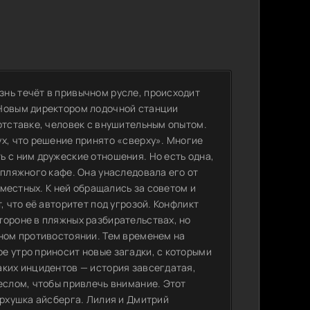
нь течёт в привычном русле, происходит
 Новым директором лодочной станции
отставке, человек с внушительным опытом.
х, что решение принято «сверху». Многие
ь с ним дружеские отношения. Но есть одна,
 пляжного кафе. Она унаследовала его от
 местных. К ней обращались за советом и
, что её авторитет под угрозой. Конфликт
тороне в пляжных разбирательствах, но
нном противостоянии. Тем временем на
е утро приносит новые загадки, с которыми
аких инцидентов — история завсегдатая,
еслом, чтобы привлечь внимание. Этот
ерхушка айсберга. Лилия и Дмитрий