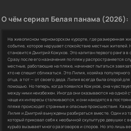
О чём сериал Белая панама (2026):
На живописном черноморском курорте, где размеренная жиз
событие, которое нарушает спокойствие местных жителей.
становится Дмитрий Кожухов. Это капитан первого ранга в 
Сразу после его назначения по пляжу распространяется слу
местные, работающие на пляже, начинают пытаться завязат
кто не спешит сближаться. Это Лилия, хозяйка популярного
отца, а тот — от своего деда. Лилия всегда была опорой для
помощью. Но теперь, когда появился Кожухов, она чувствует
между ними неизбежен. Иногда они оказываются на одной с
чаще их интересы сталкиваются, и они находятся в постоя
пляже происходят странные и опасные происшествия. Каждо
Лилия и Дмитрий вынуждены разбираться вместе. Один из т
который приковал себя к необычной скульптуре девушки с в
курьёз вызывает много разговоров и споров. Но это лишь в