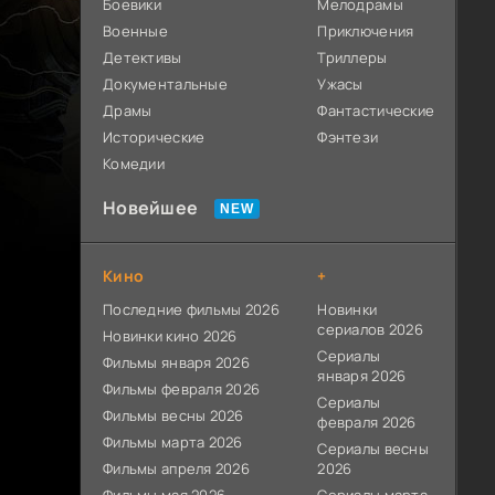
Боевики
Мелодрамы
Военные
Приключения
Детективы
Триллеры
Документальные
Ужасы
Драмы
Фантастические
Исторические
Фэнтези
Комедии
Новейшее
Кино
+
Последние фильмы 2026
Новинки
сериалов 2026
Новинки кино 2026
Сериалы
Фильмы января 2026
января 2026
Фильмы февраля 2026
Сериалы
Фильмы весны 2026
февраля 2026
Фильмы марта 2026
Сериалы весны
Фильмы апреля 2026
2026