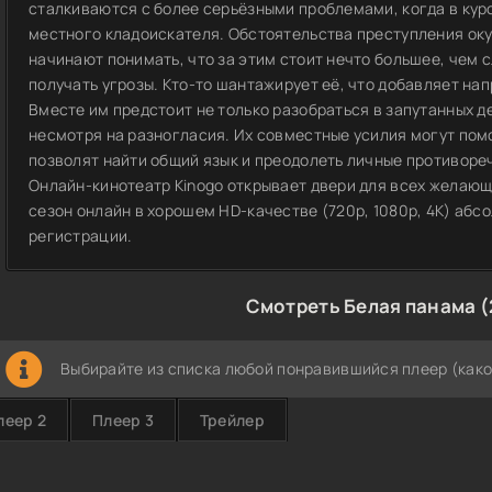
сталкиваются с более серьёзными проблемами, когда в кур
местного кладоискателя. Обстоятельства преступления оку
начинают понимать, что за этим стоит нечто большее, чем 
получать угрозы. Кто-то шантажирует её, что добавляет на
Вместе им предстоит не только разобраться в запутанных де
несмотря на разногласия. Их совместные усилия могут пом
позволят найти общий язык и преодолеть личные противоре
Онлайн-кинотеатр Kinogo открывает двери для всех желающ
сезон онлайн в хорошем HD-качестве (720p, 1080p, 4K) абс
регистрации.
Смотреть Белая панама (
Выбирайте из списка любой понравившийся плеер (како
леер 2
Плеер 3
Трейлер