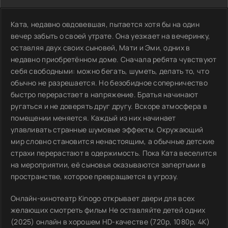
Ката, недавно овдовевшая, пытается хотя бы на один
вечер забыть о своей утрате. Она уезжает на вечеринку,
оставляя двух своих сыновей, Мати и Эми, одних в
недавно приобретённом доме. Сначала ребята чувствуют
себя свободными: можно бегать, шуметь, делать то, что
обычно не разрешается. Но безобидное соперничество
быстро перерастает в напряжение. Братья начинают
ругаться и не доверять друг другу. Вскоре атмосфера в
помещении меняется. Каждый из них начинает
улавливать странные шумовые эффекты. Окружающий
мир словно становится ненастоящим, а обычные детские
страхи перерастают в одержимость. Пока Ката веселится
на мероприятии, её сыновья оказываются запертыми в
пространстве, которое превращается в угрозу.
Онлайн-кинотеатр Kinogo открывает двери для всех
желающих смотреть фильм Не оставляйте детей одних
(2025) онлайн в хорошем HD-качестве (720p, 1080p, 4K)