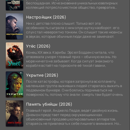
беспощадная. Исчезновение уникальных ювелирных
коллекций потрясло местное общество, превратив
побережье из курорта в
Настройщик (2026)
Ник с детства плохо слышит. Только вот эта
особенность сыграла с ним злую шутку наоборот: его
слух стал невероятно тонким. Он слышит такие нюансы
в звуках, которые обычные люди даже не замечают.
Утёс (2026)
Конец XIX века. Карибы. Эрсел Бодден считала, что
отвоевала у моря главный приз — обычную жизнь. Но
море ничего не забывает. Когда силуэт знакомого
корабля встаёт на горизонте её тихой гавани,
Укрытие (2026)
После катастрофы, которая затронула всю планету,
маленькая группа выживших людей старалась выжить в
подземном бункере. Они боялись подниматься на
поверхность, потому что знали: смерть там будет очень
Память убийцы (2026)
Главный герой, Анджело Ледде, ведет двойную жизнь.
Днем он предстает перед окружающими как
обыкновенный продавец копировальных аппаратов,
стараясь не привлекать к себе лишнего внимания. Но
когда