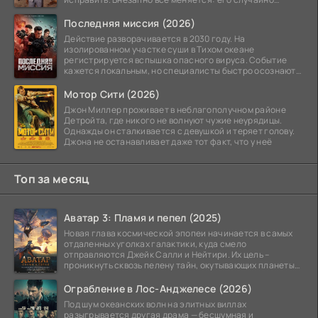
добавляют в
Последняя миссия (2026)
Действие разворачивается в 2030 году. На
изолированном участке суши в Тихом океане
регистрируется вспышка опасного вируса. Событие
кажется локальным, но специалисты быстро осознают:
как только
Мотор Сити (2026)
Джон Миллер проживает в неблагополучном районе
Детройта, где никого не волнуют чужие неурядицы.
Однажды он сталкивается с девушкой и теряет голову.
Джона не останавливает даже тот факт, что у неё
Топ за месяц
Аватар 3: Пламя и пепел (2025)
Новая глава космической эпопеи начинается в самых
отдаленных уголках галактики, куда смело
отправляются Джейк Салли и Нейтири. Их цель –
проникнуть сквозь пелену тайн, окутывающих планеты
системы
Ограбление в Лос-Анджелесе (2026)
Под шум океанских волн на элитных виллах
разыгрывается другая драма — бесшумная и