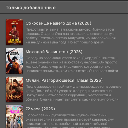
Только добавленные
Сокровище нашего дома (2026)
Представьте: вы начали жизнь заново. Именно это и
сделала Сварна. Она давно оставила свою опасную
работу. Теперь она жена Анирудха, и у них спокойная
жизнь длиной в два года. Но вот пришло время
Молодой Вашингтон (2026)
Середина восемнадцатого века. Джордж Вашингтон —
ещё не знаменитый на всю страну человек. Он просто
молодой землемер из Вирджинии, который только
начинает понимать, кем хочет стать. Он решает пойти
Мулан: Разгорающееся Пламя (2026)
После завершения войны Мулан возвращается в родные
края. Дома её ждёт удар: вся её родня уничтожена.
Вокруг неё — атмосфера коррупции, жестокости и
обмана. Она начинает выяснять, как и почему погибли
72 часа (2026)
Сорокалетний руководитель крупной компании
оказывается на грани провала в своей карьере. Ему
приходится искать необычный выход, чтобы всё
исправить. Внезапно всё меняется: его случайно