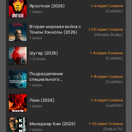
Яростная (2026)
1-4 серия 1 сезона
(Coldfilm)
1 сезон
Вторая мировая война с
1-20 серия 1 сезона
Томом Хэнксом (2026)
(HDrezka Studio)
1 сезон
Шугар (2026)
1-8 серия 2 сезона
(Coldfilm)
1-2 сезон
Подразделение
1-8 серия 1 сезона
специального
(Coldfilm)
назначения (2026)
1 сезон
Лаки (2026)
1-4 серия 1 сезона
(LostFilm)
1 сезон
Менеджер Ким (2026)
1-10 серия 1 сезона
(DubLik.TV)
1 сезон