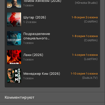
Томом Хэнксом (2026)
(HDrezka Studio)
1 сезон
Шугар (2026)
1-8 серия 2 сезона
(Coldfilm)
1-2 сезон
Подразделение
1-8 серия 1 сезона
специального
(Coldfilm)
назначения (2026)
1 сезон
Лаки (2026)
1-4 серия 1 сезона
(LostFilm)
1 сезон
Менеджер Ким (2026)
1-10 серия 1 сезона
(DubLik.TV)
1 сезон
Комментируют