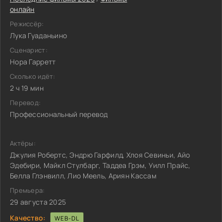
онлайн
Режиссёр:
Лука Гуаданьино
Сценарист:
Нора Гарретт
Сколько идёт:
2 ч 19 мин
Перевод:
Профессиональный перевод
Актёры:
Джулия Робертс, Эндрю Гарфилд, Хлоя Севиньи, Айо
Эдебири, Майкл Стулбарг, Таддеа Грэм, Уилл Прайс,
Белла Глэнвилл, Лио Меель, Ариян Кассам
Премьера:
29 августа 2025
Качество:
WEB-DL