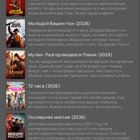
сделала Сварна. Она давно оставила свою опасную
работу. Теперь она жена Анирудха, и у них спокойная
жизнь длиной в два года. Но вот пришло время
Молодой Вашингтон (2026)
Середина восемнадцатого века. Джордж Вашингтон —
ещё не знаменитый на всю страну человек. Он просто
молодой землемер из Вирджинии, который только
начинает понимать, кем хочет стать. Он решает пойти
Мулан: Разгорающееся Пламя (2026)
После завершения войны Мулан возвращается в родные
края. Дома её ждёт удар: вся её родня уничтожена.
Вокруг неё — атмосфера коррупции, жестокости и
обмана. Она начинает выяснять, как и почему погибли
72 часа (2026)
Сорокалетний руководитель крупной компании
оказывается на грани провала в своей карьере. Ему
приходится искать необычный выход, чтобы всё
исправить. Внезапно всё меняется: его случайно
добавляют в
Последняя миссия (2026)
Действие разворачивается в 2030 году. На
изолированном участке суши в Тихом океане
регистрируется вспышка опасного вируса. Событие
кажется локальным, но специалисты быстро осознают: