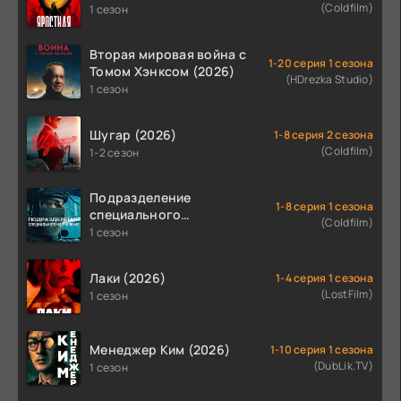
(Coldfilm)
1 сезон
Вторая мировая война с
1-20 серия 1 сезона
Томом Хэнксом (2026)
(HDrezka Studio)
1 сезон
Шугар (2026)
1-8 серия 2 сезона
(Coldfilm)
1-2 сезон
Подразделение
1-8 серия 1 сезона
специального
(Coldfilm)
назначения (2026)
1 сезон
Лаки (2026)
1-4 серия 1 сезона
(LostFilm)
1 сезон
Менеджер Ким (2026)
1-10 серия 1 сезона
(DubLik.TV)
1 сезон