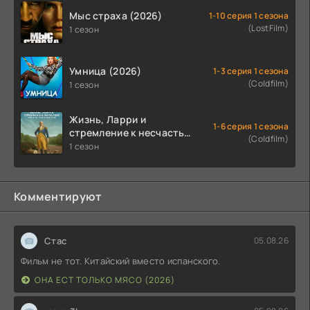
Мыс страха (2026)
1-10 серия 1 сезона
(LostFilm)
1 сезон
Умница (2026)
1-3 серия 1 сезона
(Coldfilm)
1 сезон
Жизнь, Ларри и
1-6 серия 1 сезона
стремление к несчастью:
(Coldfilm)
Почти история Америки
1 сезон
(2026)
Комментируют
Стас
05.08.26
Фильм не тот. Китайский вместо испанского.
ОНА ЕСТ ТОЛЬКО МЯСО (2026)