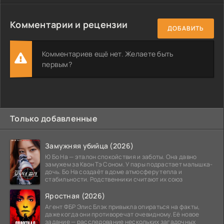
Комментарии и рецензии
ДОБАВИТЬ
Комментариев ещё нет. Желаете быть
первым?
Только добавленные
Замужняя убийца (2026)
Ю Бо На — эталон спокойствия и заботы. Она давно
замужем за Квон Тэ Соном. У пары подрастает малышка-
дочь. Бо На создаёт в доме атмосферу тепла и
стабильности. Родственники считают их союз
Яростная (2026)
Агент ФБР Элис Блэк привыкла опираться на факты,
даже когда они противоречат очевидному. Её новое
задание — расследование нескольких загадочных