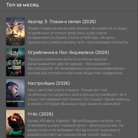
Топ за месяц
Аватар 3: Пламя и пепел (2025)
Новая глава космической эпопеи начинается в самых
отдаленных уголках галактики, куда смело
отправляются Джейк Салли и Нейтири. Их цель –
проникнуть сквозь пелену тайн, окутывающих планеты
системы
Ограбление в Лос-Анджелесе (2026)
Под шум океанских волн на элитных виллах
разыгрывается другая драма — бесшумная и
беспощадная. Исчезновение уникальных ювелирных
коллекций потрясло местное общество, превратив
побережье из курорта в
Настройщик (2026)
Ник с детства плохо слышит. Только вот эта
особенность сыграла с ним злую шутку наоборот: его
слух стал невероятно тонким. Он слышит такие нюансы
в звуках, которые обычные люди даже не замечают.
Утёс (2026)
Конец XIX века. Карибы. Эрсел Бодден считала, что
отвоевала у моря главный приз — обычную жизнь. Но
море ничего не забывает. Когда силуэт знакомого
корабля встаёт на горизонте её тихой гавани,