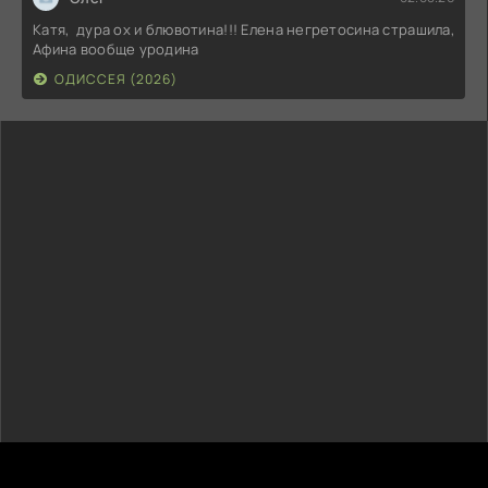
Катя, дура ох и блювотина!!! Елена негретосина страшила,
Афина вообще уродина
ОДИССЕЯ (2026)