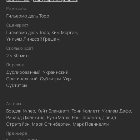
Режиссёр:
Гильермо дель Торо
Сценарист:
Гильермо дель Торо, Ким Морган,
Уильям Линдсэй Грешам
Сколько идёт:
2 ч 30 мин
Перевод:
Дублированный, Украинский,
Оригинальный, Субтитры, Укр.
Субтитры
Актёры:
Брэдли Купер, Кейт Бланшетт, Тони Коллетт, Уиллем Дефо,
Ричард Дженкинс, Руни Мара, Рон Перлман, Дэвид
Стрэтэйрн, Мэри Стинберген, Марк Повинелли
Премьера: