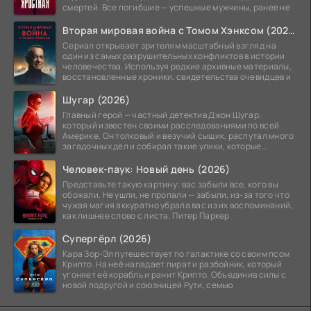
смертей. Все погибшие — успешные мужчины, ранее не
Вторая мировая война с Томом Хэнксом (2026)
Сериал открывает зрителям масштабный взгляд на
один из самых разрушительных конфликтов в истории
человечества. Используя редкие архивные материалы,
восстановленные хроники, свидетельства очевидцев и
Шугар (2026)
Главный герой — частный детектив Джон Шугар,
который известен своими расследованиями по всей
Америке. Он толковый и везучий сыщик, распутал много
загадочных дел и собирал такие улики, которые
помогли
Человек-паук: Новый день (2026)
Представьте такую картину: вас забыли все, кого вы
обожали. Не ушли, не пропали — забыли, из-за того что
чужая магия аккуратно убрала вас из их воспоминаний,
как лишнее слово с листа. Питер Паркер
Супергёрл (2026)
Кара Зор-Эл путешествует по галактике со своим псом
Крипто. На неё нападает пират и разбойник, который
угоняет её корабль и ранит Крипто. Объединив силы с
новой подругой и союзницей Рути, семью