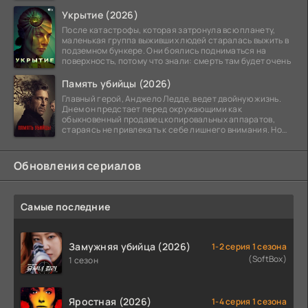
Укрытие (2026)
После катастрофы, которая затронула всю планету,
маленькая группа выживших людей старалась выжить в
подземном бункере. Они боялись подниматься на
поверхность, потому что знали: смерть там будет очень
Память убийцы (2026)
Главный герой, Анджело Ледде, ведет двойную жизнь.
Днем он предстает перед окружающими как
обыкновенный продавец копировальных аппаратов,
стараясь не привлекать к себе лишнего внимания. Но
когда
Обновления сериалов
Самые последние
Замужняя убийца (2026)
1-2 серия 1 сезона
(SoftBox)
1 сезон
Яростная (2026)
1-4 серия 1 сезона