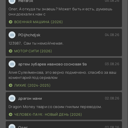
merar3k
05.08.26
Олег, А откуда ты знаешь? Может быть и есть, думаешь
они доехали к нам с
ВОЕННАЯ МАШИНА (2026)
POijhchdjsk
04.08.26
123987, Сам ты немой/немая.
МОТОР СИТИ (2026)
артем зубарев иваново сосновая 9а
03.08.26
Алия Сулейменова, это верно подмечено. спасибо за ваш
коментарий под сериалом
ЛИХИЕ (2024-2025)
драгон мани
02.08.26
Dragon Money твари со своим гнилым переводом.
ЧЕЛОВЕК-ПАУК: НОВЫЙ ДЕНЬ (2026)
Олег
02.08.26