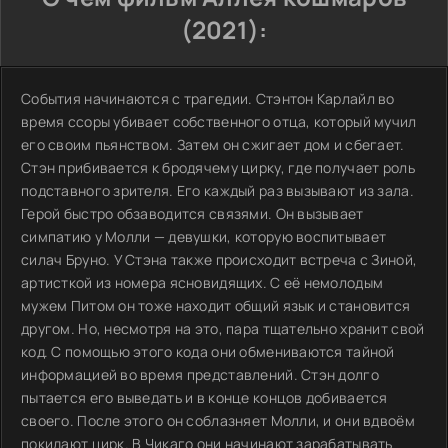
(2021):
События начинаются с трагедии. Стэнтон Карлайл во
время ссоры убивает собственного отца, который мучил
его своим пьянством. Затем он сжигает дом и сбегает.
Стэн прибивается к бродячему цирку, где получает роль
подставного зрителя. Его каждый раз вызывают из зала.
Герой быстро обзаводится связями. Он вызывает
симпатию у Молли — девушки, которую воспитывает
силач Бруно. У Стэна также происходит встреча с Зиной,
артисткой из номера ясновидящих. С её немолодым
мужем Питом он тоже находит общий язык и становится
другом. Но, несмотря на это, пара тщательно хранит свой
код. С помощью этого кода они обмениваются тайной
информацией во время представлений. Стэн долго
пытается его выведать и в конце концов добивается
своего. После этого он соблазняет Молли, и они вдвоём
покидают цирк. В Чикаго они начинают зарабатывать