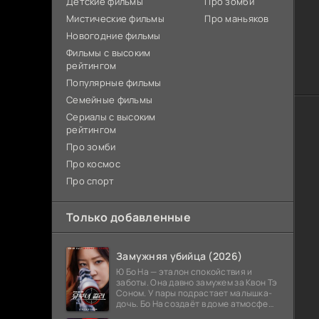
Детские фильмы
Про зомби
Мистические фильмы
Про маньяков
Новогодние фильмы
Фильмы с высоким
рейтингом
Популярные фильмы
Семейные фильмы
Сериалы с высоким
рейтингом
Про зомби
Про космос
Про спорт
Только добавленные
Замужняя убийца (2026)
Ю Бо На — эталон спокойствия и
заботы. Она давно замужем за Квон Тэ
Соном. У пары подрастает малышка-
дочь. Бо На создаёт в доме атмосферу
тепла и стабильности. Родственники