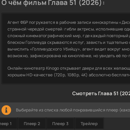
О чём фильм Глава 51 (2026):
Агент ФБР погружается в рабочие записи кинокартины «Ди
странной чередой смертей: гибли актрисы, исполнявшие одн
сложный кинематографический мир, где каждый повторный д
блеском Голливуда скрываются испуг, зависть и тщательно
вычислить «Голливудского Убийцу», агент видит вокруг мн
возможно, зафиксирована на киноплёнке, но увидеть её по
Онлайн-кинотеатр Kinogo открывает двери для всех желающи
хорошем HD-качестве (720p, 1080p, 4K) абсолютно бесплат
Смотреть Глава 51 (20
Выбирайте из списка любой понравившийся плеер (како
леер 1
Плеер 2
Плеер 3
Трейлер