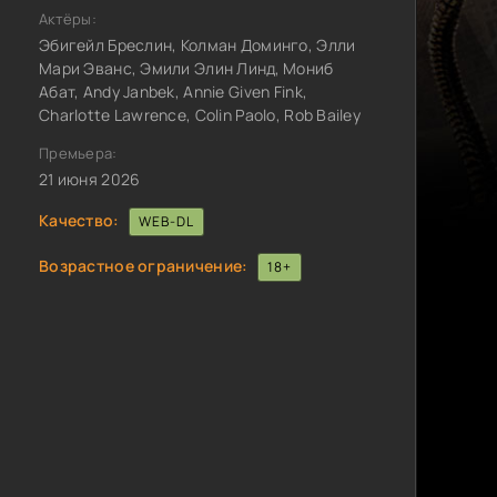
Актёры:
Эбигейл Бреслин, Колман Доминго, Элли
Мари Эванс, Эмили Элин Линд, Мониб
Абат, Andy Janbek, Annie Given Fink,
Charlotte Lawrence, Colin Paolo, Rob Bailey
Премьера:
21 июня 2026
Качество:
WEB-DL
Возрастное ограничение:
18+