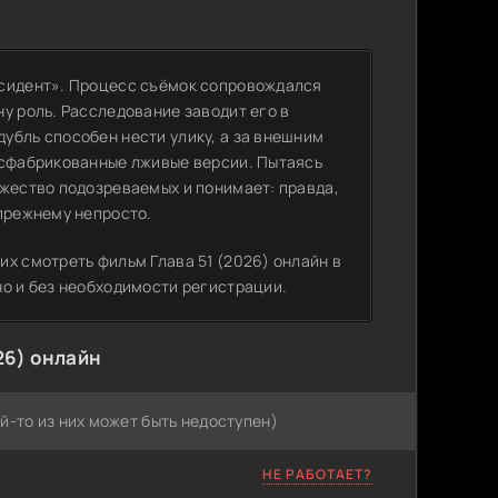
ссидент». Процесс съёмок сопровождался
у роль. Расследование заводит его в
убль способен нести улику, а за внешним
 сфабрикованные лживые версии. Пытаясь
ожество подозреваемых и понимает: правда,
-прежнему непросто.
х смотреть фильм Глава 51 (2026) онлайн в
но и без необходимости регистрации.
26) онлайн
й-то из них может быть недоступен)
НЕ РАБОТАЕТ?