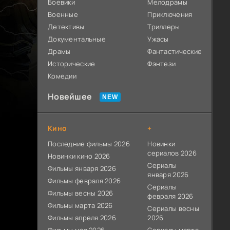
Боевики
Мелодрамы
Военные
Приключения
Детективы
Триллеры
Документальные
Ужасы
Драмы
Фантастические
Исторические
Фэнтези
Комедии
Новейшее
Кино
+
Последние фильмы 2026
Новинки
сериалов 2026
Новинки кино 2026
Сериалы
Фильмы января 2026
января 2026
Фильмы февраля 2026
Сериалы
Фильмы весны 2026
февраля 2026
Фильмы марта 2026
Сериалы весны
Фильмы апреля 2026
2026