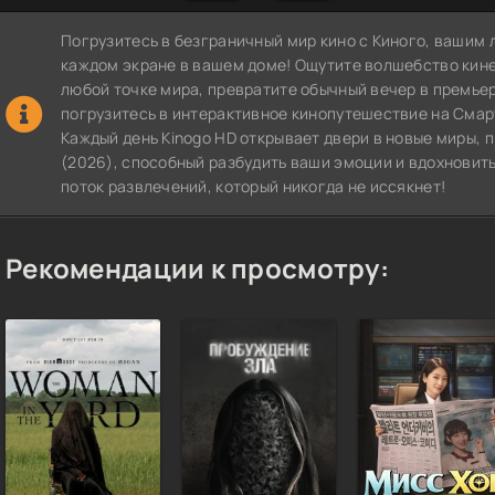
Погрузитесь в безграничный мир кино с Киного, вашим 
каждом экране в вашем доме! Ощутите волшебство кин
любой точке мира, превратите обычный вечер в премье
погрузитесь в интерактивное кинопутешествие на СмартТВ
Каждый день Kinogo HD открывает двери в новые миры, 
(2026), способный разбудить ваши эмоции и вдохновить
поток развлечений, который никогда не иссякнет!
Рекомендации к просмотру: